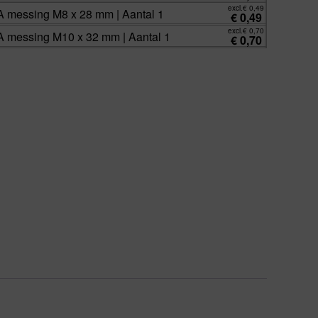
excl.
€
0,49
 messing M8 x 28 mm | Aantal 1
€
0,49
excl.
€
0,70
 messing M10 x 32 mm | Aantal 1
€
0,70