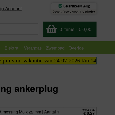
Gecertificeerd veilig
jn Account
Gecertificeerd door:
Trustindex
0 items
-
€ 0,00
Elektra
Verandas
Zwembad
Overige
i.v.m. vakantie van 24-07-2026 t/m 14-08-2026 tele
ng ankerplug
excl.
€
0,27
incl.
€
0,33
excl.
€
0,27
 messing M6 x 22 mm | Aantal 1
€
0,27