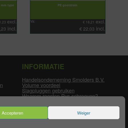
7 mm type
PE gootdrain
excl.
excl.
Va:
1,23
€
18,21
incl.
incl.
,23
€
22,03
INFORMATIE
Handelsonderneming Smolders B.V.
en
Volume voordeel
Slagpluggen gebruiken
Waarom roesten Rvs schroeven?
Schroefdraad tabel
Pvc-buizen diameters
Flenzen tabel
Accepteren
Weiger
enservice
|
Mijn Account
|
Contact