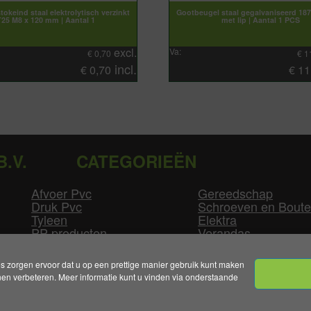
tokeind staal elektrolytisch verzinkt
Gootbeugel staal gegalvaniseerd 18
T25 M8 x 120 mm | Aantal 1
met lip | Aantal 1 PCS
excl.
Va:
€
0,70
€
1
incl.
€
0,70
€
11
B.V.
CATEGORIEËN
Afvoer Pvc
Gereedschap
Druk Pvc
Schroeven en Bout
Tyleen
Elektra
PP producten
Verandas
Las producten
Zwembad
GLW producten
Overige
zorgen ervoor dat u op een prettige manier gebruik kunt maken
n verbeteren. Meer informatie kunt u vinden via onderstaande
mene Voorwaarden
|
Levertijden & Bezorgkosten
|
Klant