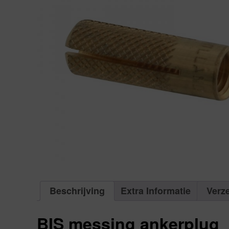
Beschrijving
Extra Informatie
Verz
BIS messing ankerplug