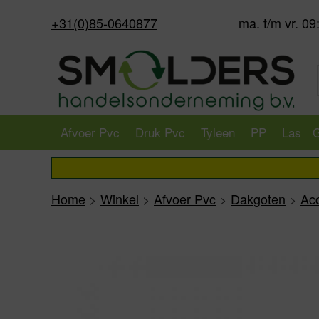
+31(0)85-0640877
ma. t/m vr. 09
Afvoer Pvc
Druk Pvc
Tyleen
PP
Las
G
Home
>
Winkel
>
Afvoer Pvc
>
Dakgoten
>
Ac