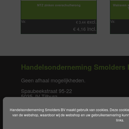
NTZ zinken overschuifwrong
Walraven s
excl.
Va:
Va:
€
3,44
incl.
€
4,16
Handelsonderneming Smolders 
Geen afhaal mogelijkheden.
Spaubeekstraat 95-22
5035 JV Tilburg
T. +31(0)85-0640877
Handelsonderneming Smolders BV maakt gebruik van cookies. Deze cookies 
E.
info@smoldersbv.nl
van de webshop, waardoor wij de webshop en uw gebruikerservaring kunne
links.
Disclaimer
|
Privacy policy
|
Alge