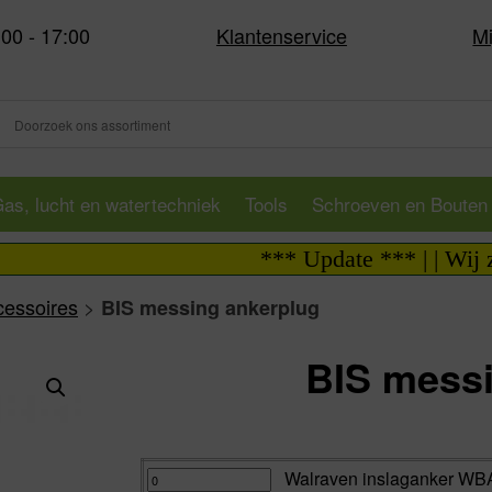
:00 - 17:00
Klantenservice
Mi
as, lucht en watertechniek
Tools
Schroeven en Bouten
*** Update *** | | Wij zijn 
cessoires
>
BIS messing ankerplug
BIS messi
Va:
Walraven
Walraven inslaganker WBA
inslaganker