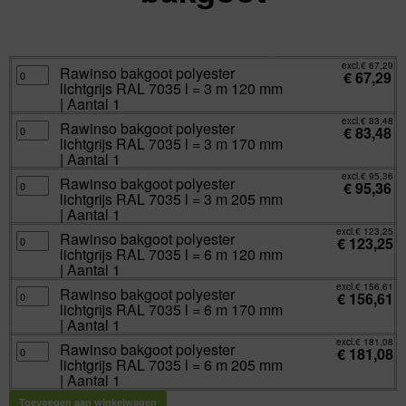
excl.
Va:
€
67,29
incl.
€
81,42
excl.
€
67,29
Rawinso
Rawinso bakgoot polyester
€
67,29
bakgoot
lichtgrijs RAL 7035 l = 3 m 120 mm
polyester
lichtgrijs
| Aantal 1
RAL
7035
excl.
€
83,48
Rawinso
Rawinso bakgoot polyester
l
€
83,48
bakgoot
=
lichtgrijs RAL 7035 l = 3 m 170 mm
polyester
3
lichtgrijs
| Aantal 1
m
RAL
120
7035
excl.
€
95,36
mm
Rawinso
Rawinso bakgoot polyester
l
€
95,36
|
bakgoot
=
lichtgrijs RAL 7035 l = 3 m 205 mm
Aantal
polyester
3
1
lichtgrijs
| Aantal 1
m
aantal
RAL
170
7035
excl.
€
123,25
mm
Rawinso
Rawinso bakgoot polyester
l
€
123,25
|
bakgoot
=
lichtgrijs RAL 7035 l = 6 m 120 mm
Aantal
polyester
3
1
lichtgrijs
| Aantal 1
m
aantal
RAL
205
7035
excl.
€
156,61
mm
Rawinso
Rawinso bakgoot polyester
l
€
156,61
|
bakgoot
=
lichtgrijs RAL 7035 l = 6 m 170 mm
Aantal
polyester
6
1
lichtgrijs
| Aantal 1
m
aantal
RAL
120
7035
excl.
€
181,08
mm
Rawinso
Rawinso bakgoot polyester
l
€
181,08
|
bakgoot
=
lichtgrijs RAL 7035 l = 6 m 205 mm
Aantal
polyester
6
1
lichtgrijs
| Aantal 1
m
aantal
RAL
170
7035
mm
Toevoegen aan winkelwagen
l