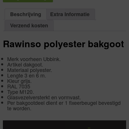
|
=
Aantal
6
1
m
aantal
205
Beschrijving
Extra Informatie
mm
|
Aantal
Verzend kosten
1
aantal
Rawinso polyester bakgoot
Merk voorheen Ubbink.
Artikel dakgoot.
Materiaal polyester.
Lengte 3 en 6 m.
Kleur grijs.
RAL 7035
Type M120.
Glasvezelversterkt en vormvast.
Per bakgootdeel dient er 1 fixeerbeugel bevestigd
te worden.