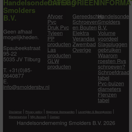
Handelsonderneming
CATEGORIEËN
INFORMA
Smolders
Afvoer
Gereedschap
Handelsonder
B.V.
Pvc
Schroeven
Smolders
Druk Pvc
en Bouten
B.V.
Geen afhaal
Tyleen
Elektra
Volume
mogelijkheden.
PP
Verandas
voordeel
producten
Zwembad
Slagpluggen
Spaubeekstraat
Las
Overige
gebruiken
95-22
producten
Waarom
5035 JV Tilburg
GLW
roesten Rvs
producten
schroeven?
T. +31(0)85-
Schroefdraad
0640877
tabel
E.
Pvc-buizen
info@smoldersbv.nl
diameters
Flenzen
tabel
|
|
|
|
Disclaimer
Privacy policy
Algemene Voorwaarden
Levertijden & Bezorgkosten
|
|
Klantenservice
Mijn Account
Contact
Handelsonderneming Smolders B.V. 2026