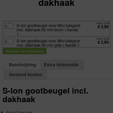
dakhaak
excl.
Va:
€
2,90
incl.
€
3,51
excl.
€
2,90
S-
S-lon gootbeugel voor Mini bakgoot
€
2,90
lon
incl. dakhaak 65 mm bruin | Aantal
gootbeugel
voor
1
Mini
bakgoot
excl.
€
2,90
S-
S-lon gootbeugel voor Mini bakgoot
incl.
€
2,90
lon
dakhaak
incl. dakhaak 65 mm grijs | Aantal 1
gootbeugel
65
voor
mm
Mini
Toevoegen aan winkelwagen
bruin
bakgoot
|
incl.
Aantal
dakhaak
1
65
aantal
Beschrijving
Extra Informatie
mm
grijs
|
Aantal
Verzend kosten
1
aantal
S-lon gootbeugel incl.
dakhaak
Soort beugel.