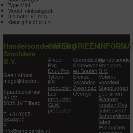
Type Mini.
Model minibakgoot.
Diameter 65 mm.
Kleur grijs of bruin.
Handelsonderneming
CATEGORIEËN
INFORMA
Smolders
Afvoer
Gereedschap
Handelsonder
B.V.
Pvc
Schroeven
Smolders
Druk Pvc
en Bouten
B.V.
Geen afhaal
Tyleen
Elektra
Volume
mogelijkheden.
PP
Verandas
voordeel
producten
Zwembad
Slagpluggen
Spaubeekstraat
Las
Overige
gebruiken
95-22
producten
Waarom
5035 JV Tilburg
GLW
roesten Rvs
producten
schroeven?
T. +31(0)85-
Schroefdraad
0640877
tabel
E.
Pvc-buizen
info@smoldersbv.nl
diameters