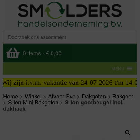
0 items
-
€ 0,00
MENU
ij zijn i.v.m. vakantie van 24-07-2026 t/m 14-08-
Home
>
Winkel
>
Afvoer Pvc
>
Dakgoten
>
Bakgoot
>
S-lon Mini Bakgoten
>
S-lon gootbeugel incl.
dakhaak