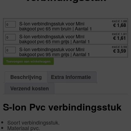
excl.
Va:
€
1,61
incl.
€
1,95
excl.
€
1,68
S-
S-lon verbindingsstuk voor Mini
€
1,68
lon
bakgoot pvc 65 mm bruin | Aantal 1
verbindingsstuk
voor
excl.
€
1,61
Mini
S-
S-lon verbindingsstuk voor Mini
€
1,61
bakgoot
lon
bakgoot pvc 65 mm grijs | Aantal 1
pvc
verbindingsstuk
65
voor
excl.
€
3,59
mm
Mini
S-
S-lon verbindingsstuk voor Mini
€
3,59
bruin
bakgoot
lon
bakgoot pvc 95 mm grijs | Aantal 1
|
pvc
verbindingsstuk
Aantal
65
voor
1
mm
Mini
Toevoegen aan winkelwagen
aantal
grijs
bakgoot
|
pvc
Aantal
95
1
mm
Beschrijving
Extra Informatie
aantal
grijs
|
Aantal
1
Verzend kosten
aantal
S-lon Pvc verbindingsstuk
Soort verbindingsstuk.
Materiaal pvc.