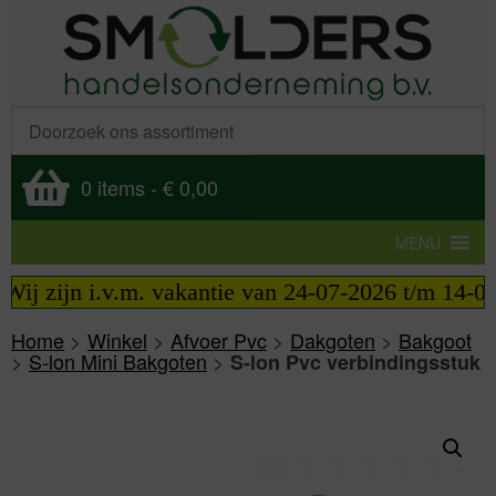
0 items
-
€ 0,00
MENU
Wij zijn i.v.m. vakantie van 24-07-2026 t/m 14-08-
Home
>
Winkel
>
Afvoer Pvc
>
Dakgoten
>
Bakgoot
>
S-lon Mini Bakgoten
>
S-lon Pvc verbindingsstuk