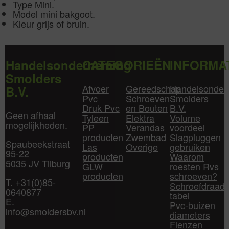
Type Mini.
Model mini bakgoot.
Kleur grijs of bruin.
Handelsonderneming
CATEGORIEËN
INFORMA
Smolders
Afvoer
Gereedschap
Handelsonder
B.V.
Pvc
Schroeven
Smolders
Druk Pvc
en Bouten
B.V.
Geen afhaal
Tyleen
Elektra
Volume
mogelijkheden.
PP
Verandas
voordeel
producten
Zwembad
Slagpluggen
Spaubeekstraat
Las
Overige
gebruiken
95-22
producten
Waarom
5035 JV Tilburg
GLW
roesten Rvs
producten
schroeven?
T. +31(0)85-
Schroefdraad
0640877
tabel
E.
Pvc-buizen
info@smoldersbv.nl
diameters
Flenzen