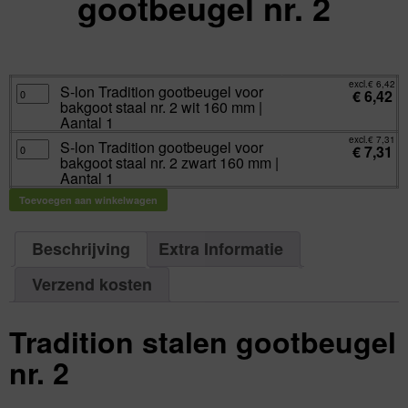
gootbeugel nr. 2
excl.
Va:
€
6,42
incl.
€
7,77
excl.
€
6,42
S-
S-lon Tradition gootbeugel voor
€
6,42
lon
bakgoot staal nr. 2 wit 160 mm |
Tradition
gootbeugel
Aantal 1
voor
bakgoot
excl.
€
7,31
S-
S-lon Tradition gootbeugel voor
staal
€
7,31
lon
nr.
bakgoot staal nr. 2 zwart 160 mm |
Tradition
2
gootbeugel
Aantal 1
wit
voor
160
bakgoot
mm
Toevoegen aan winkelwagen
staal
|
nr.
Aantal
2
1
zwart
aantal
160
Beschrijving
Extra Informatie
mm
|
Aantal
Verzend kosten
1
aantal
Tradition stalen gootbeugel
nr. 2