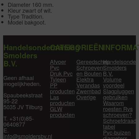
Diameter 160 mm.
Kleur zwart of wit.
Type Tradition.
Model bakgoot.
Handelsonderneming
CATEGORIEËN
INFORMA
Smolders
Afvoer
Gereedschap
Handelsonder
B.V.
Pvc
Schroeven
Smolders
Druk Pvc
en Bouten
B.V.
Geen afhaal
Tyleen
Elektra
Volume
mogelijkheden.
PP
Verandas
voordeel
producten
Zwembad
Slagpluggen
Spaubeekstraat
Las
Overige
gebruiken
95-22
producten
Waarom
5035 JV Tilburg
GLW
roesten Rvs
producten
schroeven?
T. +31(0)85-
Schroefdraad
0640877
tabel
E.
Pvc-buizen
info@smoldersbv.nl
diameters