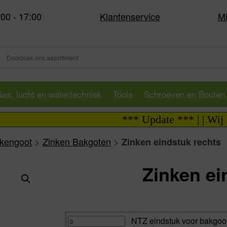
:00 - 17:00
Klantenservice
Mi
as, lucht en watertechniek
Tools
Schroeven en Bouten
*** Update *** | | Wij zijn 
nkengoot
>
Zinken Bakgoten
>
Zinken eindstuk rechts
Zinken ei
Va:
NTZ
NTZ eindstuk voor bakgoot
eindstuk