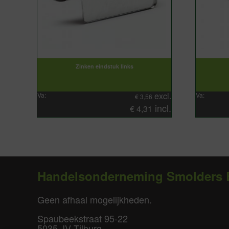
Zinken eindstuk links
excl.
Va:
Va:
€
3,56
incl.
€
4,31
Handelsonderneming Smolders 
Geen afhaal mogelijkheden.
Spaubeekstraat 95-22
5035 JV Tilburg