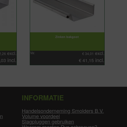
Zinken bakgoot
excl.
excl.
Va:
2,26
€
34,01
incl.
incl.
,03
€
41,15
INFORMATIE
Handelsonderneming Smolders B.V.
en
Volume voordeel
Slagpluggen gebruiken
Waarom roesten Rvs schroeven?