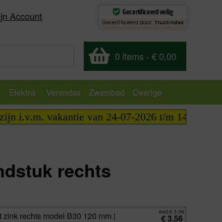
Gecertificeerd veilig
jn Account
Gecertificeerd door:
Trustindex
0 items
-
€ 0,00
Elektra
Verandas
Zwembad
Overige
i.v.m. vakantie van 24-07-2026 t/m 14-08-2026 tele
ndstuk rechts
excl.
€
3,56
incl.
€
4,31
excl.
€
3,56
 zink rechts model B30 120 mm |
€
3,56