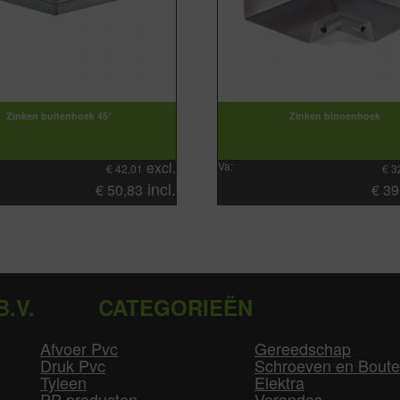
Zinken buitenhoek 45°
Zinken binnenhoek
excl.
Va:
€
42,01
€
3
incl.
€
50,83
€
39
B.V.
CATEGORIEËN
Afvoer Pvc
Gereedschap
Druk Pvc
Schroeven en Bout
Tyleen
Elektra
PP producten
Verandas