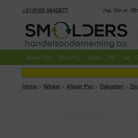
+31(0)85-0640877
ma. t/m vr. 09
Afvoer Pvc
Druk Pvc
Tyleen
PP
Las
G
Home
>
Winkel
>
Afvoer Pvc
>
Dakgoten
>
Zi