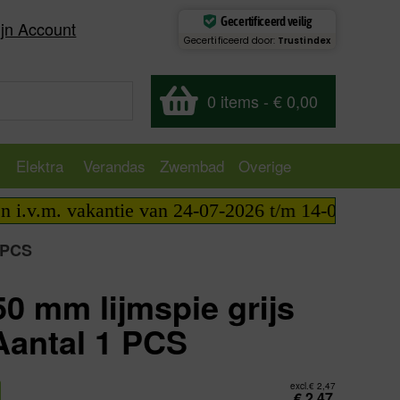
Gecertificeerd veilig
jn Account
Gecertificeerd door:
Trustindex
0 items
-
€ 0,00
Elektra
Verandas
Zwembad
Overige
m. vakantie van 24-07-2026 t/m 14-08-2026 telefon
 PCS
0 mm lijmspie grijs
antal 1 PCS
excl.
€
2,47
€
2,47