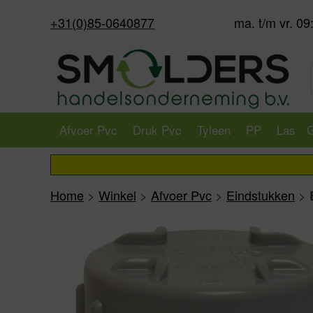
+31(0)85-0640877
ma. t/m vr. 09
Afvoer Pvc
Druk Pvc
Tyleen
PP
Las
G
Home
>
Winkel
>
Afvoer Pvc
>
Eindstukken
>