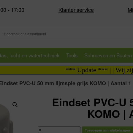
:00 - 17:00
Klantenservice
Mi
as, lucht en watertechniek
Tools
Schroeven en Bouten
*** Update *** | | Wij zijn i.v.
Eindset PVC-U 50 mm lijmspie grijs KOMO | Aantal 1
Eindset PVC-U 5
KOMO | A
Eindset
Toevoegen aan winkelwagen
PVC-