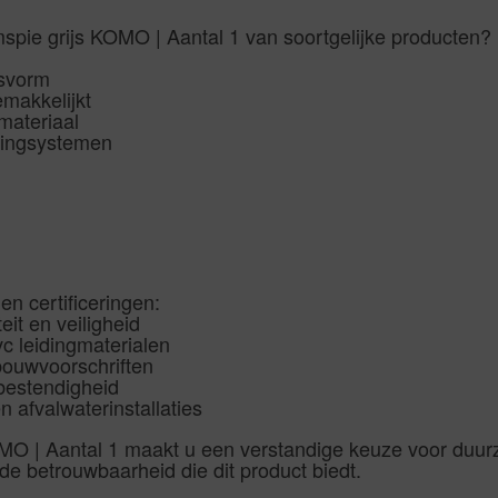
pie grijs KOMO | Aantal 1 van soortgelijke producten?
asvorm
emakkelijkt
materiaal
eidingsystemen
n certificeringen:
it en veiligheid
 leidingmaterialen
bouwvoorschriften
bestendigheid
n afvalwaterinstallaties
O | Aantal 1 maakt u een verstandige keuze voor duurza
de betrouwbaarheid die dit product biedt.