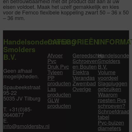
en betrouwbaarheid met dit product dat aan al uw
eisen voldoet. Maak het uzelf gemakkelijk en kies
voor de Fernco flexibele koppeling zwart 50 – 36 x 50
– 36 mm.
Handelsonderneming
CATEGORIEËN
INFORMA
Smolders
Afvoer
Gereedschap
Handelsonder
B.V.
Pvc
Schroeven
Smolders
Druk Pvc
en Bouten
B.V.
Geen afhaal
Tyleen
Elektra
Volume
mogelijkheden.
PP
Verandas
voordeel
producten
Zwembad
Slagpluggen
Spaubeekstraat
Las
Overige
gebruiken
95-22
producten
Waarom
5035 JV Tilburg
GLW
roesten Rvs
producten
schroeven?
T. +31(0)85-
Schroefdraad
0640877
tabel
E.
Pvc-buizen
info@smoldersbv.nl
diameters