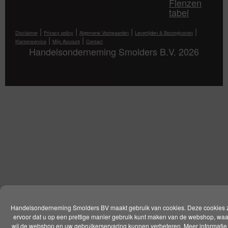
Flenzen
tabel
|
|
|
|
Disclaimer
Privacy policy
Algemene Voorwaarden
Levertijden & Bezorgkosten
|
|
Klantenservice
Mijn Account
Contact
Handelsonderneming Smolders B.V. 2026
Handelsonderneming Smolders BV maakt gebruik van cookies. Deze cookies 
ervoor dat u op een prettige manier gebruik kunt maken van de webshop, wa
wij de webshop en uw gebruikerservaring kunnen verbeteren. Meer informatie 