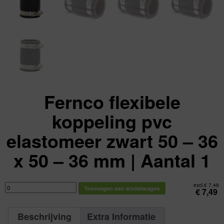
Fernco flexibele
koppeling pvc
elastomeer zwart 50 – 36
x 50 – 36 mm | Aantal 1
Fernco
excl.
€
7,49
Toevoegen aan winkelwagen
flexibele
€
7,49
koppeling
pvc
elastomeer
zwart
Beschrijving
Extra Informatie
50
-