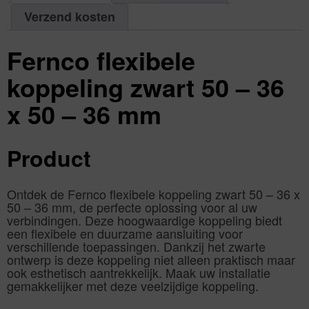
36
x
Verzend kosten
50
-
36
mm
Fernco flexibele
|
Aantal
1
aantal
koppeling zwart 50 – 36
x 50 – 36 mm
Product
Ontdek de Fernco flexibele koppeling zwart 50 – 36 x
50 – 36 mm, de perfecte oplossing voor al uw
verbindingen. Deze hoogwaardige koppeling biedt
een flexibele en duurzame aansluiting voor
verschillende toepassingen. Dankzij het zwarte
ontwerp is deze koppeling niet alleen praktisch maar
ook esthetisch aantrekkelijk. Maak uw installatie
gemakkelijker met deze veelzijdige koppeling.