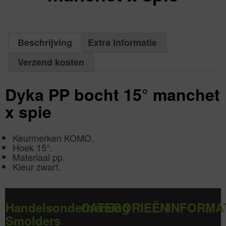
excl.
Va:
€
0,00
incl.
€
0,00
Beschrijving
Extra Informatie
Verzend kosten
Dyka PP bocht 15° manchet
x spie
Keurmerken KOMO.
Hoek 15°.
Materiaal pp.
Kleur zwart.
Handelsonderneming
CATEGORIEËN
INFORMA
Smolders