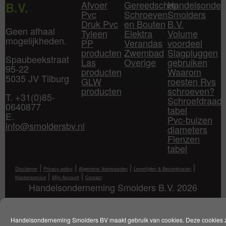
Afvoer
Gereedschap
Handelsonder
B.V.
Pvc
Schroeven
Smolders
Druk Pvc
en Bouten
B.V.
Geen afhaal
Tyleen
Elektra
Volume
mogelijkheden.
PP
Verandas
voordeel
producten
Zwembad
Slagpluggen
Spaubeekstraat
Las
Overige
gebruiken
95-22
producten
Waarom
5035 JV Tilburg
GLW
roesten Rvs
producten
schroeven?
T. +31(0)85-
Schroefdraad
0640877
tabel
E.
Pvc-buizen
info@smoldersbv.nl
diameters
Flenzen
tabel
|
|
|
|
Disclaimer
Privacy policy
Algemene Voorwaarden
Levertijden & Bezorgkosten
|
|
Klantenservice
Mijn Account
Contact
Handelsonderneming Smolders B.V. 2026
Handelsonderneming Smolders BV maakt gebruik van cookies. Deze cookies 