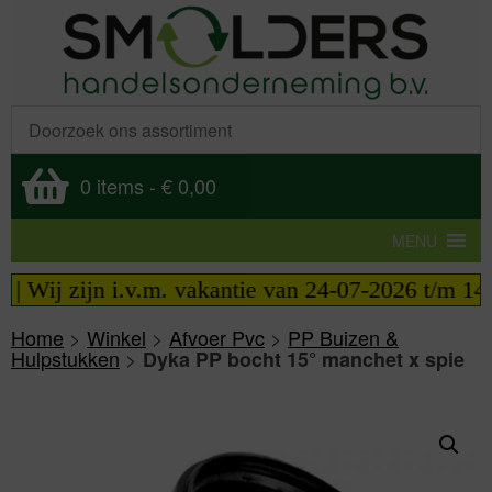
0 items
-
€ 0,00
MENU
| Wij zijn i.v.m. vakantie van 24-07-2026 t/m 14-0
Home
>
Winkel
>
Afvoer Pvc
>
PP Buizen &
Hulpstukken
>
Dyka PP bocht 15° manchet x spie