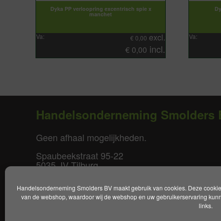
Dyka PP verloopring excentrisch spie x
Dy
manchet
excl.
Va:
Va:
€
0,00
incl.
€
0,00
Handelsonderneming Smolders 
Geen afhaal mogelijkheden.
Spaubeekstraat 95-22
5035 JV Tilburg
T. +31(0)85-0640877
Handelsonderneming Smolders BV maakt gebruik van cookies. Deze cookies 
E.
info@smoldersbv.nl
van de webshop, waardoor wij de webshop en uw gebruikerservaring kunne
links.
Disclaimer
|
Privacy policy
|
Alge