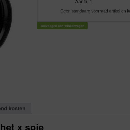
Aantal 1
EasyFit
bocht
90°
Geen standaard voorraad artikel en k
pp
manchet
x
spie
zwart
Toevoegen aan winkelwagen
32
mm
|
Aantal
1
aantal
end kosten
het x spie