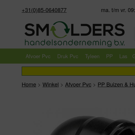
+31(0)85-0640877
ma. t/m vr. 09
Afvoer Pvc
Druk Pvc
Tyleen
PP
Las
G
Home
>
Winkel
>
Afvoer Pvc
>
PP Buizen & H