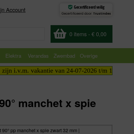
Gecertificeerd veilig
jn Account
Gecertificeerd door:
Trustindex
0 items
-
€ 0,00
Elektra
Verandas
Zwembad
Overige
n i.v.m. vakantie van 24-07-2026 t/m 14-08-2026 t
90° manchet x spie
excl.
€
0,00
incl.
€
0,00
 90° pp manchet x spie zwart 32 mm |