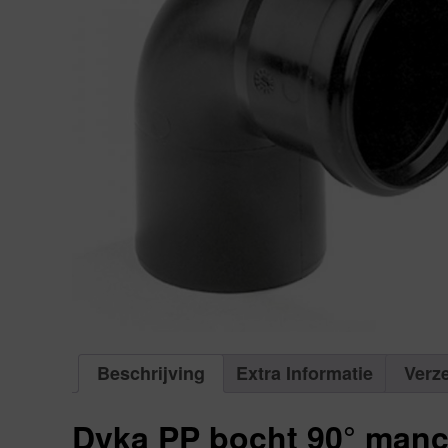
Beschrijving
Extra Informatie
Verz
Dyka PP bocht 90° manc