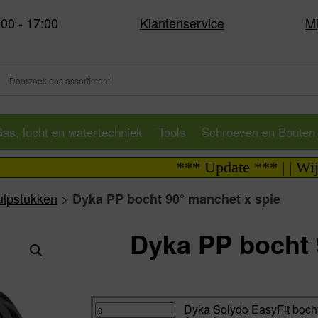
:00 - 17:00
Klantenservice
Mi
as, lucht en watertechniek
Tools
Schroeven en Bouten
*** Update *** | | Wij zij
ulpstukken
>
Dyka PP bocht 90° manchet x spie
Dyka PP bocht 
Va:
Dyka
Dyka Solydo EasyFit bocht
Solydo