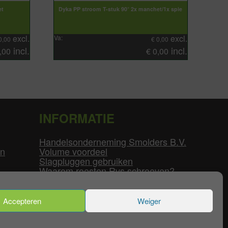
et
Dyka PP stroom T-stuk 90° 2x manchet/1x spie
excl.
excl.
Va:
0,00
€
0,00
incl.
incl.
,00
€
0,00
INFORMATIE
Handelsonderneming Smolders B.V.
en
Volume voordeel
Slagpluggen gebruiken
Waarom roesten Rvs schroeven?
Schroefdraad tabel
Pvc-buizen diameters
Flenzen tabel
Accepteren
Weiger
enservice
|
Mijn Account
|
Contact