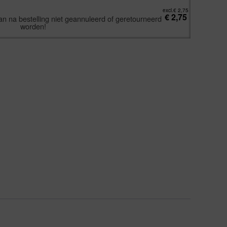
excl.
€
2,75
€
2,75
an na bestelling niet geannuleerd of geretourneerd
worden!