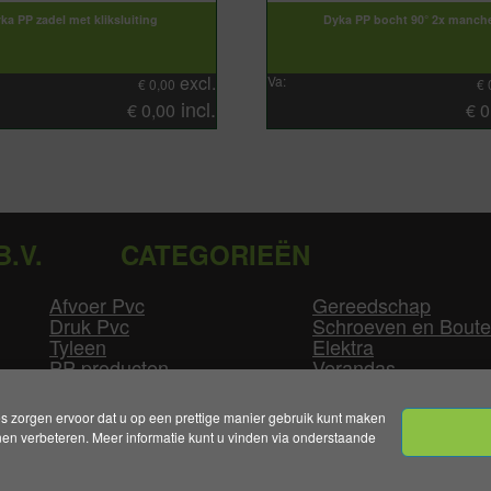
ka PP zadel met kliksluiting
Dyka PP bocht 90° 2x manch
excl.
Va:
€
0,00
€
incl.
€
0,00
€
0
B.V.
CATEGORIEËN
Afvoer Pvc
Gereedschap
Druk Pvc
Schroeven en Bout
Tyleen
Elektra
PP producten
Verandas
Las producten
Zwembad
GLW producten
Overige
zorgen ervoor dat u op een prettige manier gebruik kunt maken
n verbeteren. Meer informatie kunt u vinden via onderstaande
mene Voorwaarden
|
Levertijden & Bezorgkosten
|
Klant