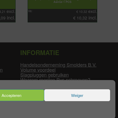
Aantal 1 PCS
excl.
excl.
Va:
4,21
€
10,32
incl.
incl.
,09
€
10,32
INFORMATIE
Handelsonderneming Smolders B.V.
en
Volume voordeel
Slagpluggen gebruiken
Waarom roesten Rvs schroeven?
Schroefdraad tabel
Pvc-buizen diameters
Flenzen tabel
Accepteren
Weiger
enservice
|
Mijn Account
|
Contact