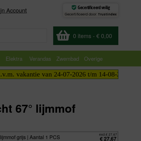
Gecertificeerd veilig
jn Account
Gecertificeerd door:
Trustindex
0 items
-
€ 0,00
Elektra
Verandas
Zwembad
Overige
vakantie van 24-07-2026 t/m 14-08-2026 telefonisch
ht 67° lijmmof
excl.
€
27,67
incl.
€
33,48
excl.
€
27,67
jmmof grijs | Aantal 1 PCS
€
27,67