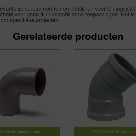
vante Europese normen en richtlijnen voor leidingsystem
theid voor gebruik in verschillende toepassingen. Het is
oor specifieke projecten.
Gerelateerde producten
Pvc bocht lijmmof x spie
PVC-U Bocht 45° manchet