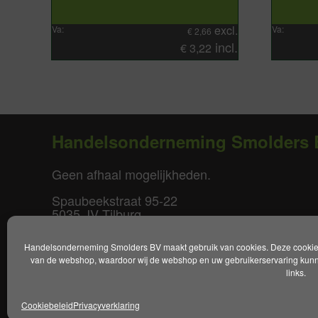
excl.
Va:
Va:
€
2,66
incl.
€
3,22
Handelsonderneming Smolders 
Geen afhaal mogelijkheden.
Spaubeekstraat 95-22
5035 JV Tilburg
T. +31(0)85-0640877
Handelsonderneming Smolders BV maakt gebruik van cookies. Deze cookies 
E.
info@smoldersbv.nl
van de webshop, waardoor wij de webshop en uw gebruikerservaring kunne
links.
Disclaimer
|
Privacy policy
|
Alge
Cookiebeleid
Privacyverklaring