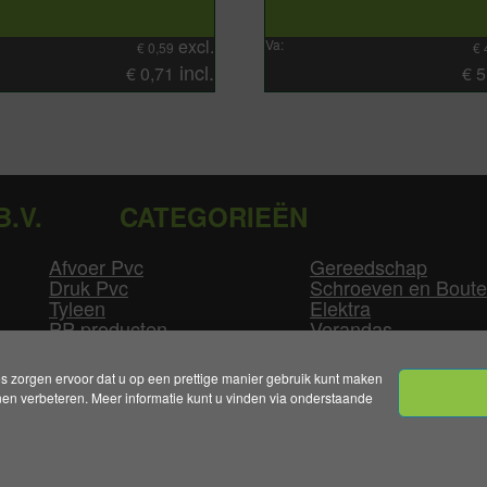
excl.
Va:
€
0,59
€
incl.
€
0,71
€
5
B.V.
CATEGORIEËN
Afvoer Pvc
Gereedschap
Druk Pvc
Schroeven en Bout
Tyleen
Elektra
PP producten
Verandas
Las producten
Zwembad
GLW producten
Overige
zorgen ervoor dat u op een prettige manier gebruik kunt maken
n verbeteren. Meer informatie kunt u vinden via onderstaande
mene Voorwaarden
|
Levertijden & Bezorgkosten
|
Klant
Handelsonderneming Smolders B.V. 2026