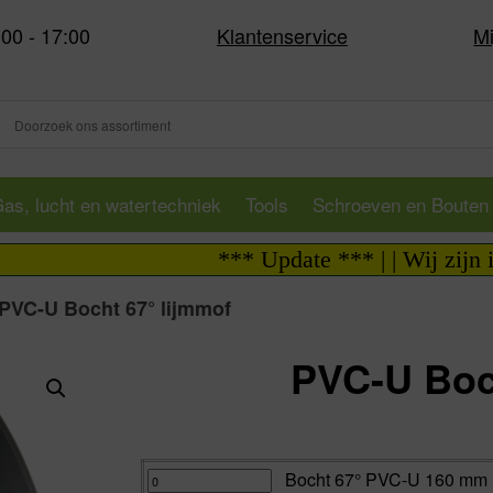
:00 - 17:00
Klantenservice
Mi
as, lucht en watertechniek
Tools
Schroeven en Bouten
*** Update *** | | Wij zijn i.v.m. 
PVC-U Bocht 67° lijmmof
PVC-U Boc
Va:
Bocht
Bocht 67° PVC-U 160 mm li
67°