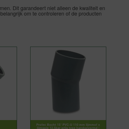
en. Dit garandeert niet alleen de kwaliteit en
 belangrijk om te controleren of de producten
Profec Bocht 15° PVC-U 110 mm lijmmof x
lijmspie 12,5bar grijs type handgevormd |