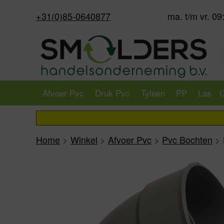
+31(0)85-0640877
ma. t/m vr. 09
Afvoer Pvc
Druk Pvc
Tyleen
PP
Las
G
Home
>
Winkel
>
Afvoer Pvc
>
Pvc Bochten
>