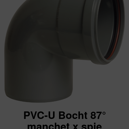
PVC-U Bocht 87°
manchet x spie