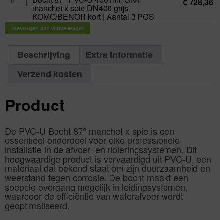
SN4
€
728,36
KOMO/BENOR
87°
aantal
manchet
manchet x spie DN400 grijs
kort
PVC-
x
|
U
KOMO/BENOR kort | Aantal 3 PCS
spie
Aantal
400
DN315
1
mm
grijs
Toevoegen aan winkelwagen
PCS
SN4
KOMO/BENOR
aantal
manchet
kort
x
|
spie
Aantal
DN400
Beschrijving
Extra Informatie
1
grijs
PCS
KOMO/BENOR
aantal
kort
Verzend kosten
|
Aantal
3
PCS
aantal
Product
De PVC-U Bocht 87° manchet x spie is een
essentieel onderdeel voor elke professionele
installatie in de afvoer- en rioleringssystemen. Dit
hoogwaardige product is vervaardigd uit PVC-U, een
materiaal dat bekend staat om zijn duurzaamheid en
weerstand tegen corrosie. De bocht maakt een
soepele overgang mogelijk in leidingsystemen,
waardoor de efficiëntie van waterafvoer wordt
geoptimaliseerd.