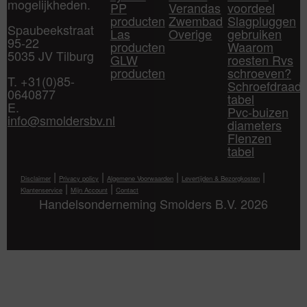
mogelijkheden.
PP
Verandas
voordeel
producten
Zwembad
Slagpluggen
Spaubeekstraat
Las
Overige
gebruiken
95-22
producten
Waarom
5035 JV Tilburg
GLW
roesten Rvs
producten
schroeven?
T. +31(0)85-
Schroefdraad
0640877
tabel
E.
Pvc-buizen
info@smoldersbv.nl
diameters
Flenzen
tabel
|
|
|
|
Disclaimer
Privacy policy
Algemene Voorwaarden
Levertijden & Bezorgkosten
|
|
Klantenservice
Mijn Account
Contact
Handelsonderneming Smolders B.V. 2026