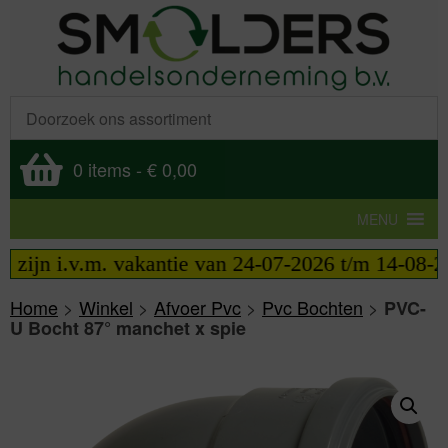
0 items
-
€ 0,00
MENU
jn i.v.m. vakantie van 24-07-2026 t/m 14-08-2026 
Home
>
Winkel
>
Afvoer Pvc
>
Pvc Bochten
>
PVC-
U Bocht 87° manchet x spie