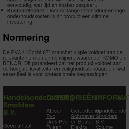
eenvoudig, wat tijd en kosten bespaart.
Door de lange levensduur en lage
Kosteneffectief:
onderhoudskosten is dit product een slimme
investering.
Normering
De PVC-U Bocht 87° manchet x spie voldoet aan de
relevante normen en richtlijnen, waaronder KOMO en
BENOR. Dit garandeert dat het product voldoet aan
de hoogste kwaliteits- en veiligheidsstandaarden, wat
essentieel is voor professionele toepassingen.
Handelsonderneming
CATEGORIEËN
INFORMA
Smolders
Afvoer
Gereedschap
Handelsonder
B.V.
Pvc
Schroeven
Smolders
Druk Pvc
en Bouten
B.V.
Geen afhaal
Tyleen
Elektra
Volume