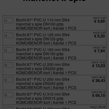
excl.
Va:
€
3,60
incl.
€
4,36
excl.
€
3,60
Bocht
Bocht 87° PVC-U 110 mm SN4
€
3,60
87°
manchet x spie DN100 grijs
PVC-
U
KOMO/BENOR kort | Aantal 1 PCS
110
mm
excl.
€
5,20
Bocht
Bocht 87° PVC-U 125 mm SN4
SN4
€
5,20
87°
manchet
manchet x spie DN125 grijs
PVC-
x
U
KOMO/BENOR kort | Aantal 1 PCS
spie
125
DN100
mm
excl.
€
7,94
grijs
Bocht
Bocht 87° PVC-U 160 mm SN4
SN4
€
7,94
KOMO/BENOR
87°
manchet
manchet x spie DN150 grijs
kort
PVC-
x
|
U
KOMO/BENOR kort | Aantal 1 PCS
spie
Aantal
160
DN125
1
mm
excl.
€
13,53
grijs
Bocht
Bocht 87° PVC-U 200 mm SN4
PCS
SN4
€
13,53
KOMO/BENOR
87°
aantal
manchet
manchet x spie DN200 grijs
kort
PVC-
x
|
U
KOMO/BENOR kort | Aantal 1 PCS
spie
Aantal
200
DN150
1
mm
excl.
€
38,43
grijs
Bocht
Bocht 87° PVC-U 250 mm SN4
PCS
SN4
€
38,43
KOMO/BENOR
87°
aantal
manchet
manchet x spie DN250 grijs
kort
PVC-
x
|
U
KOMO/BENOR kort | Aantal 1 PCS
spie
Aantal
250
DN200
1
mm
excl.
€
66,10
grijs
Bocht
Bocht 87° PVC-U 315 mm SN4
PCS
SN4
€
66,10
KOMO/BENOR
87°
aantal
manchet
manchet x spie DN315 grijs
kort
PVC-
x
|
U
KOMO/BENOR kort | Aantal 1 PCS
spie
Aantal
315
DN250
1
mm
excl.
€
728,36
grijs
Bocht
Bocht 87° PVC-U 400 mm SN4
PCS