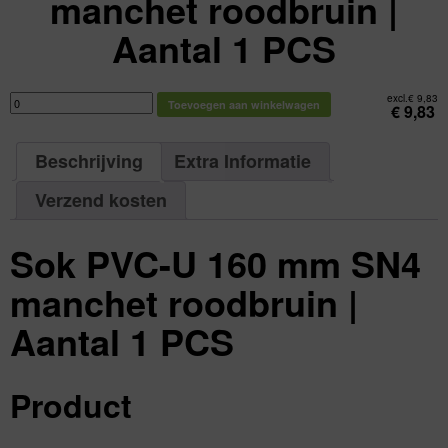
manchet roodbruin |
Aantal 1 PCS
Sok
excl.
€
9,83
Toevoegen aan winkelwagen
PVC-
€
9,83
U
160
mm
SN4
Beschrijving
Extra Informatie
manchet
roodbruin
|
Aantal
Verzend kosten
1
PCS
aantal
Sok PVC-U 160 mm SN4
manchet roodbruin |
Aantal 1 PCS
Product