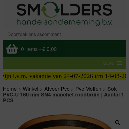
0 items
-
€ 0,00
MENU
n i.v.m. vakantie van 24-07-2026 t/m 14-08-2026 te
Home
>
Winkel
>
Afvoer Pvc
>
Pvc Moffen
>
Sok
PVC-U 160 mm SN4 manchet roodbruin | Aantal 1
PCS