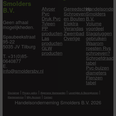
Smolders
Afvoer
Gereedschap
Handelsonder
B.V.
Pvc
Schroeven
Smolders
Druk Pvc
en Bouten
B.V.
Geen afhaal
Tyleen
Elektra
Volume
mogelijkheden.
PP
Verandas
voordeel
producten
Zwembad
Slagpluggen
Spaubeekstraat
Las
Overige
gebruiken
95-22
producten
Waarom
5035 JV Tilburg
GLW
roesten Rvs
producten
schroeven?
T. +31(0)85-
Schroefdraad
0640877
tabel
E.
Pvc-buizen
info@smoldersbv.nl
diameters
Flenzen
tabel
|
|
|
|
Disclaimer
Privacy policy
Algemene Voorwaarden
Levertijden & Bezorgkosten
|
|
Klantenservice
Mijn Account
Contact
Handelsonderneming Smolders B.V. 2026