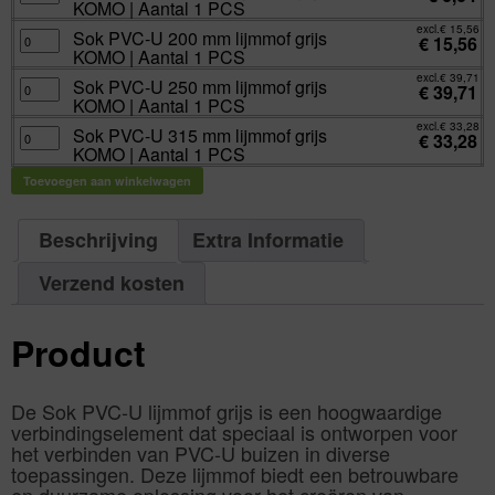
KOMO | Aantal 1 PCS
1
grijs
U
PCS
KOMO
160
excl.
€
15,56
aantal
|
mm
Sok
Sok PVC-U 200 mm lijmmof grijs
€
15,56
Aantal
lijmmof
PVC-
KOMO | Aantal 1 PCS
1
grijs
U
PCS
KOMO
200
excl.
€
39,71
aantal
|
mm
Sok
Sok PVC-U 250 mm lijmmof grijs
€
39,71
Aantal
lijmmof
PVC-
KOMO | Aantal 1 PCS
1
grijs
U
PCS
KOMO
250
excl.
€
33,28
aantal
|
mm
Sok
Sok PVC-U 315 mm lijmmof grijs
€
33,28
Aantal
lijmmof
PVC-
KOMO | Aantal 1 PCS
1
grijs
U
PCS
KOMO
315
aantal
|
mm
Toevoegen aan winkelwagen
Aantal
lijmmof
1
grijs
PCS
KOMO
aantal
|
Beschrijving
Extra Informatie
Aantal
1
PCS
aantal
Verzend kosten
Product
De Sok PVC-U lijmmof grijs is een hoogwaardige
verbindingselement dat speciaal is ontworpen voor
het verbinden van PVC-U buizen in diverse
toepassingen. Deze lijmmof biedt een betrouwbare
en duurzame oplossing voor het creëren van