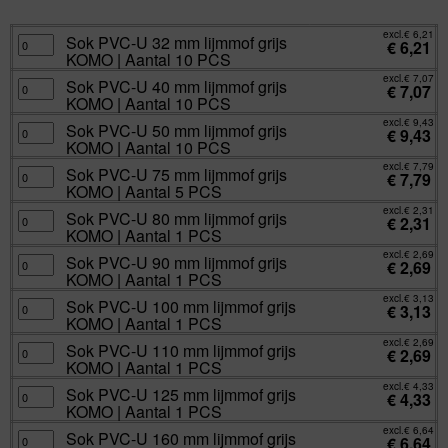
excl.
Va:
€
2,31
incl.
€
2,80
excl.
€
6,21
Sok
Sok PVC-U 32 mm lijmmof grijs
€
6,21
PVC-
KOMO | Aantal 10 PCS
U
32
excl.
€
7,07
mm
Sok
Sok PVC-U 40 mm lijmmof grijs
€
7,07
lijmmof
PVC-
KOMO | Aantal 10 PCS
grijs
U
KOMO
40
excl.
€
9,43
|
mm
Sok
Sok PVC-U 50 mm lijmmof grijs
€
9,43
Aantal
lijmmof
PVC-
KOMO | Aantal 10 PCS
10
grijs
U
PCS
KOMO
50
excl.
€
7,79
aantal
|
mm
Sok
Sok PVC-U 75 mm lijmmof grijs
€
7,79
Aantal
lijmmof
PVC-
KOMO | Aantal 5 PCS
10
grijs
U
PCS
KOMO
75
excl.
€
2,31
aantal
|
mm
Sok
Sok PVC-U 80 mm lijmmof grijs
€
2,31
Aantal
lijmmof
PVC-
KOMO | Aantal 1 PCS
10
grijs
U
PCS
KOMO
80
excl.
€
2,69
aantal
|
mm
Sok
Sok PVC-U 90 mm lijmmof grijs
€
2,69
Aantal
lijmmof
PVC-
KOMO | Aantal 1 PCS
5
grijs
U
PCS
KOMO
90
excl.
€
3,13
aantal
|
mm
Sok
Sok PVC-U 100 mm lijmmof grijs
€
3,13
Aantal
lijmmof
PVC-
KOMO | Aantal 1 PCS
1
grijs
U
PCS
KOMO
100
excl.
€
2,69
aantal
|
mm
Sok
Sok PVC-U 110 mm lijmmof grijs
€
2,69
Aantal
lijmmof
PVC-
KOMO | Aantal 1 PCS
1
grijs
U
PCS
KOMO
110
excl.
€
4,33
aantal
|
mm
Sok
Sok PVC-U 125 mm lijmmof grijs
€
4,33
Aantal
lijmmof
PVC-
KOMO | Aantal 1 PCS
1
grijs
U
PCS
KOMO
125
excl.
€
6,64
aantal
|
mm
Sok
Sok PVC-U 160 mm lijmmof grijs
€
6,64
Aantal
lijmmof
PVC-