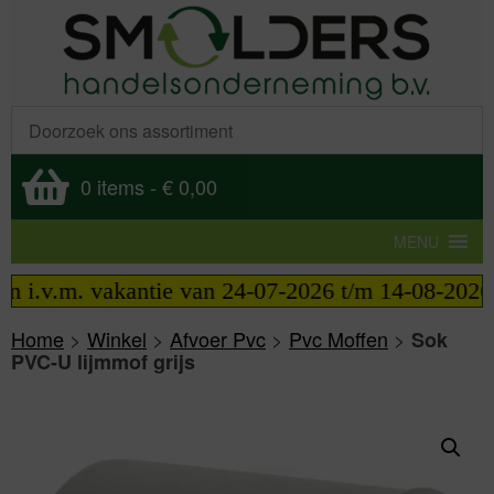
0 items
-
€ 0,00
MENU
 i.v.m. vakantie van 24-07-2026 t/m 14-08-2026 te
Home
>
Winkel
>
Afvoer Pvc
>
Pvc Moffen
>
Sok
PVC-U lijmmof grijs