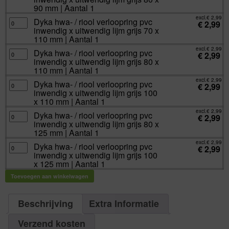
uitwendig
mm
riool
90 mm | Aantal 1
lijm
|
verloopring
grijs
Aantal
pvc
excl.
€
2,99
80
Dyka
Dyka hwa- / riool verloopring pvc
1
inwendig
€
2,99
x
hwa-
aantal
x
inwendig x uitwendig lijm grijs 70 x
50
/
uitwendig
mm
riool
110 mm | Aantal 1
lijm
|
verloopring
grijs
Aantal
pvc
excl.
€
2,99
80
Dyka
Dyka hwa- / riool verloopring pvc
1
inwendig
€
2,99
x
hwa-
aantal
x
inwendig x uitwendig lijm grijs 80 x
90
/
uitwendig
mm
riool
110 mm | Aantal 1
lijm
|
verloopring
grijs
Aantal
pvc
excl.
€
2,99
70
Dyka
Dyka hwa- / riool verloopring pvc
1
inwendig
€
2,99
x
hwa-
aantal
x
inwendig x uitwendig lijm grijs 100
110
/
uitwendig
mm
riool
x 110 mm | Aantal 1
lijm
|
verloopring
grijs
Aantal
pvc
excl.
€
2,99
80
Dyka
Dyka hwa- / riool verloopring pvc
1
inwendig
€
2,99
x
hwa-
aantal
x
inwendig x uitwendig lijm grijs 80 x
110
/
uitwendig
mm
riool
125 mm | Aantal 1
lijm
|
verloopring
grijs
Aantal
pvc
excl.
€
2,99
100
Dyka
Dyka hwa- / riool verloopring pvc
1
inwendig
€
2,99
x
hwa-
aantal
x
inwendig x uitwendig lijm grijs 100
110
/
uitwendig
mm
riool
x 125 mm | Aantal 1
lijm
|
verloopring
grijs
Aantal
pvc
80
Toevoegen aan winkelwagen
1
inwendig
x
aantal
x
125
uitwendig
mm
lijm
|
grijs
Beschrijving
Extra Informatie
Aantal
100
1
x
aantal
125
Verzend kosten
mm
|