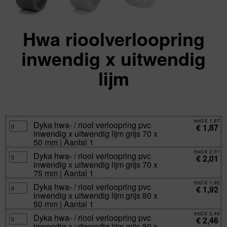
Hwa rioolverloopring
inwendig x uitwendig
lijm
excl.
Va:
€
1,87
incl.
€
2,26
excl.
€
1,87
Dyka
Dyka hwa- / riool verloopring pvc
€
1,87
hwa-
inwendig x uitwendig lijm grijs 70 x
/
riool
50 mm | Aantal 1
verloopring
pvc
excl.
€
2,01
Dyka
Dyka hwa- / riool verloopring pvc
inwendig
€
2,01
hwa-
x
inwendig x uitwendig lijm grijs 70 x
/
uitwendig
riool
75 mm | Aantal 1
lijm
verloopring
grijs
pvc
excl.
€
1,92
70
Dyka
Dyka hwa- / riool verloopring pvc
inwendig
€
1,92
x
hwa-
x
inwendig x uitwendig lijm grijs 80 x
50
/
uitwendig
mm
riool
50 mm | Aantal 1
lijm
|
verloopring
grijs
Aantal
pvc
excl.
€
2,46
70
Dyka
Dyka hwa- / riool verloopring pvc
1
inwendig
€
2,46
x
hwa-
aantal
x
inwendig x uitwendig lijm grijs 80 x
75
/