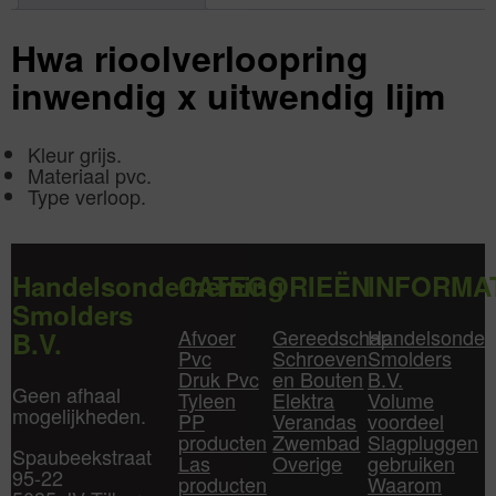
Aantal
1
aantal
Hwa rioolverloopring
inwendig x uitwendig lijm
Kleur grijs.
Materiaal pvc.
Type verloop.
Handelsonderneming
CATEGORIEËN
INFORMA
Smolders
Afvoer
Gereedschap
Handelsonder
B.V.
Pvc
Schroeven
Smolders
Druk Pvc
en Bouten
B.V.
Geen afhaal
Tyleen
Elektra
Volume
mogelijkheden.
PP
Verandas
voordeel
producten
Zwembad
Slagpluggen
Spaubeekstraat
Las
Overige
gebruiken
95-22
producten
Waarom