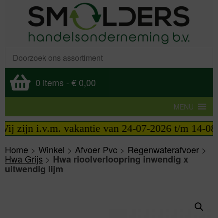
0 items
-
€ 0,00
MENU
j zijn i.v.m. vakantie van 24-07-2026 t/m 14-08-20
Home
>
Winkel
>
Afvoer Pvc
>
Regenwaterafvoer
>
Hwa Grijs
>
Hwa rioolverloopring inwendig x
uitwendig lijm