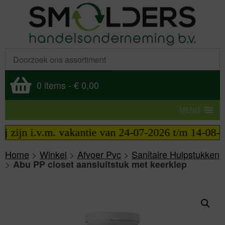
0 items
-
€ 0,00
MENU
j zijn i.v.m. vakantie van 24-07-2026 t/m 14-08-20
Home
>
Winkel
>
Afvoer Pvc
>
Sanitaire Hulpstukken
>
Abu PP closet aansluitstuk met keerklep