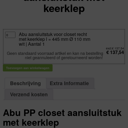
keerklep
excl.
Va:
€
137,54
incl.
€
166,42
Abu
Abu aansluitstuk voor closet recht
aansluitstuk
met keerklep l = 445 mm Ø 110 mm
voor
closet
wit | Aantal 1
recht
met
excl.
€
137,54
€
137,54
keerklep
Geen standaard voorraad artikel en kan na bestelling
l
niet geannuleerd of geretourneerd worden!
=
445
mm
Ø
Toevoegen aan winkelwagen
110
mm
wit
|
Beschrijving
Extra Informatie
Aantal
1
aantal
Verzend kosten
Abu PP closet aansluitstuk
met keerklep