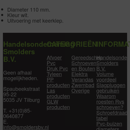
Diameter 110 mm.
Kleur wit.
Uitvoering met keerklep.
Handelsonderneming
CATEGORIEËN
INFORMA
Smolders
Afvoer
Gereedschap
Handelsonder
B.V.
Pvc
Schroeven
Smolders
Druk Pvc
en Bouten
B.V.
Geen afhaal
Tyleen
Elektra
Volume
mogelijkheden.
PP
Verandas
voordeel
producten
Zwembad
Slagpluggen
Spaubeekstraat
Las
Overige
gebruiken
95-22
producten
Waarom
5035 JV Tilburg
GLW
roesten Rvs
producten
schroeven?
T. +31(0)85-
Schroefdraad
0640877
tabel
E.
Pvc-buizen
info@smoldersbv.nl
diameters