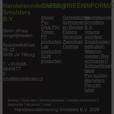
Handelsonderneming
CATEGORIEËN
INFORMA
Smolders
Afvoer
Gereedschap
Handelsonder
B.V.
Pvc
Schroeven
Smolders
Druk Pvc
en Bouten
B.V.
Geen afhaal
Tyleen
Elektra
Volume
mogelijkheden.
PP
Verandas
voordeel
producten
Zwembad
Slagpluggen
Spaubeekstraat
Las
Overige
gebruiken
95-22
producten
Waarom
5035 JV Tilburg
GLW
roesten Rvs
producten
schroeven?
T. +31(0)85-
Schroefdraad
0640877
tabel
E.
Pvc-buizen
info@smoldersbv.nl
diameters
Flenzen
tabel
|
|
|
|
Disclaimer
Privacy policy
Algemene Voorwaarden
Levertijden & Bezorgkosten
|
|
Klantenservice
Mijn Account
Contact
Handelsonderneming Smolders B.V. 2026