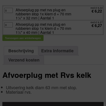
excl.
€
6,22
incl.
€
7,53
excl.
€
6,22
Afvoerplug
Afvoerplug pp met rvs plug en
€
6,22
pp
rubberen stop 1x klem d = 70 mm
met
rvs
1¼" x 32 mm | Aantal 1
plug
en
excl.
€
6,27
Afvoerplug
Afvoerplug pp met rvs plug en
rubberen
€
6,27
pp
stop
rubberen stop 1x klem d = 70 mm
met
1x
rvs
1½" x 40 mm | Aantal 1
klem
plug
d
en
=
Toevoegen aan winkelwagen
rubberen
70
stop
mm
1x
1¼"
klem
x
d
Beschrijving
Extra Informatie
32
=
mm
70
|
mm
Aantal
Verzend kosten
1½"
1
x
aantal
40
mm
|
Afvoerplug met Rvs kelk
Aantal
1
aantal
Uitvoering kelk diam 63 mm met stop.
Materiaal rvs.