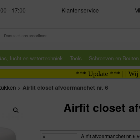
:00 - 17:00
Klantenservice
Mi
as, lucht en watertechniek
Tools
Schroeven en Bouten
*** Update *** | | Wij zijn 
stukken
>
Airfit closet afvoermanchet nr. 6
Airfit closet 
Va:
Airfit
Airfit afvoermanchet nr. 6 
afvoermanchet