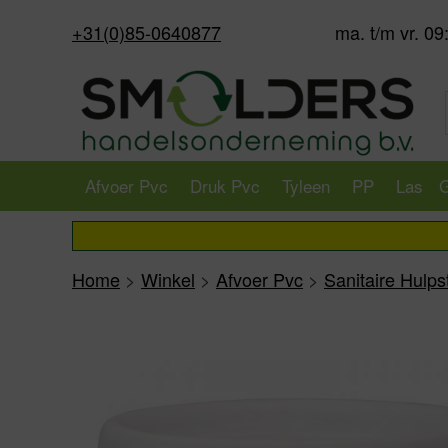
+31(0)85-0640877
ma. t/m vr. 09
Afvoer Pvc
Druk Pvc
Tyleen
PP
Las
G
Home
>
Winkel
>
Afvoer Pvc
>
Sanitaire Hulp