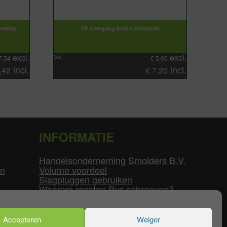
eerklep
PP overgang buis x slangtule
excl.
excl.
Va:
7,54
€
5,95
incl.
incl.
,42
€
7,20
INFORMATIE
Handelsonderneming Smolders B.V.
en
Volume voordeel
Slagpluggen gebruiken
Waarom roesten Rvs schroeven?
Schroefdraad tabel
Pvc-buizen diameters
Flenzen tabel
Accepteren
Weiger