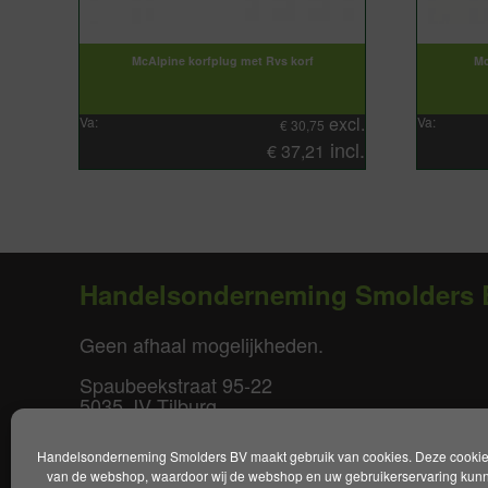
McAlpine korfplug met Rvs korf
Mc
excl.
Va:
Va:
€
30,75
incl.
€
37,21
Handelsonderneming Smolders 
Geen afhaal mogelijkheden.
Spaubeekstraat 95-22
5035 JV Tilburg
T. +31(0)85-0640877
Handelsonderneming Smolders BV maakt gebruik van cookies. Deze cookies 
E.
info@smoldersbv.nl
van de webshop, waardoor wij de webshop en uw gebruikerservaring kunne