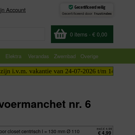
Gecertificeerd veilig
jn Account
Gecertificeerd door:
Trustindex
0 items
-
€ 0,00
Elektra
Verandas
Zwembad
Overige
i.v.m. vakantie van 24-07-2026 t/m 14-08-2026 tel
afvoermanchet nr. 6
excl.
€
4,99
incl.
€
6,04
excl.
€
4,99
voor closet centrisch l = 130 mm Ø 110
€
4,99