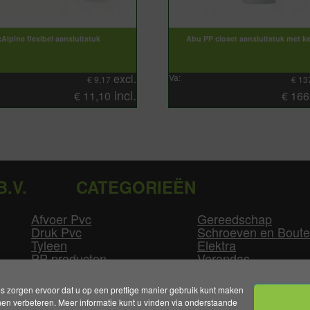
Alpine flexibel aansluitstuk
Abu PP closet aansluitstuk met k
excl.
Va:
€
9,17
€
13
incl.
€
11,10
€
166
B.V.
CATEGORIEËN
Afvoer Pvc
Gereedschap
Druk Pvc
Schroeven en Bout
Tyleen
Elektra
PP producten
Verandas
Las producten
Zwembad
GLW producten
Overige
zorgen ervoor dat u op een prettige manier gebruik kunt maken
n verbeteren. Meer informatie kunt u vinden via onderstaande