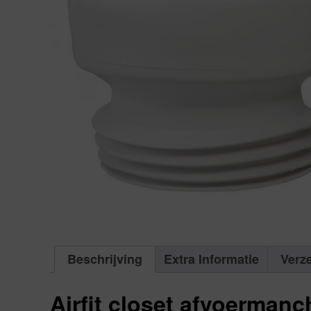
Beschrijving
Extra Informatie
Verz
Airfit closet afvoermanch