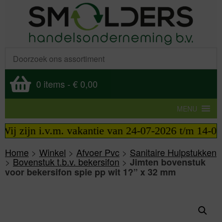
0 items
-
€ 0,00
MENU
ij zijn i.v.m. vakantie van 24-07-2026 t/m 14-08-
Home
>
Winkel
>
Afvoer Pvc
>
Sanitaire Hulpstukken
>
Bovenstuk t.b.v. bekersifon
>
Jimten bovenstuk
voor bekersifon spie pp wit 1?” x 32 mm