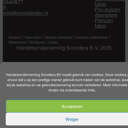
0640877
tabel
E.
Pvc-buizen
info@smoldersbv.nl
diameters
Flenzen
tabel
|
|
|
|
Disclaimer
Privacy policy
Algemene Voorwaarden
Levertijden & Bezorgkosten
|
|
Klantenservice
Mijn Account
Contact
Handelsonderneming Smolders B.V. 2026
Handelsonderneming Smolders BV maakt gebruik van cookies. Deze cookies 
ervoor dat u op een prettige manier gebruik kunt maken van de webshop, wa
wij de webshop en uw gebruikerservaring kunnen verbeteren. Meer informatie 
vinden via onderstaande links.
Accepteren
Weiger