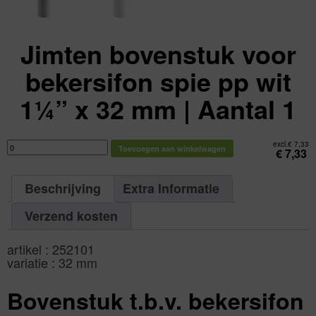
Jimten bovenstuk voor
bekersifon spie pp wit
1¼” x 32 mm | Aantal 1
Jimten
excl.
€
7,33
Toevoegen aan winkelwagen
bovenstuk
€
7,33
voor
bekersifon
spie
pp
Beschrijving
Extra Informatie
wit
1¼"
x
32
Verzend kosten
mm
|
Aantal
1
artikel : 252101
aantal
variatie : 32 mm
Bovenstuk t.b.v. bekersifon