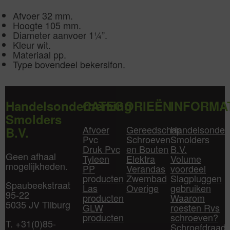
Afvoer 32 mm.
Hoogte 105 mm.
Diameter aanvoer 1¼”.
Kleur wit.
Materiaal pp.
Type bovendeel bekersifon.
Handelsonderneming
CATEGORIEËN
INFORMA
Smolders
Afvoer
Gereedschap
Handelsonder
B.V.
Pvc
Schroeven
Smolders
Druk Pvc
en Bouten
B.V.
Geen afhaal
Tyleen
Elektra
Volume
mogelijkheden.
PP
Verandas
voordeel
producten
Zwembad
Slagpluggen
Spaubeekstraat
Las
Overige
gebruiken
95-22
producten
Waarom
5035 JV Tilburg
GLW
roesten Rvs
producten
schroeven?
T. +31(0)85-
Schroefdraad