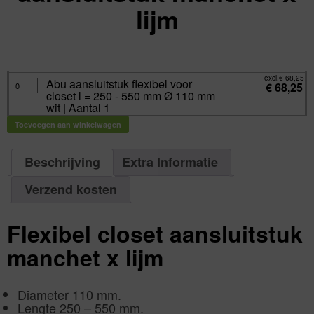
lijm
excl.
Va:
€
68,25
incl.
€
82,58
excl.
€
68,25
Abu
Abu aansluitstuk flexibel voor
€
68,25
aansluitstuk
closet l = 250 - 550 mm Ø 110 mm
flexibel
voor
wit | Aantal 1
closet
l
Toevoegen aan winkelwagen
=
250
-
550
mm
Beschrijving
Extra Informatie
Ø
110
mm
Verzend kosten
wit
|
Aantal
1
aantal
Flexibel closet aansluitstuk
manchet x lijm
Diameter 110 mm.
Lengte 250 – 550 mm.