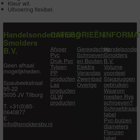
Kleur wit.
Uitvoering flexibel.
Handelsonderneming
CATEGORIEËN
INFORMA
Smolders
Afvoer
Gereedschap
Handelsonder
B.V.
Pvc
Schroeven
Smolders
Druk Pvc
en Bouten
B.V.
Geen afhaal
Tyleen
Elektra
Volume
mogelijkheden.
PP
Verandas
voordeel
producten
Zwembad
Slagpluggen
Spaubeekstraat
Las
Overige
gebruiken
95-22
producten
Waarom
5035 JV Tilburg
GLW
roesten Rvs
producten
schroeven?
T. +31(0)85-
Schroefdraad
0640877
tabel
E.
Pvc-buizen
info@smoldersbv.nl
diameters
Flenzen
tabel