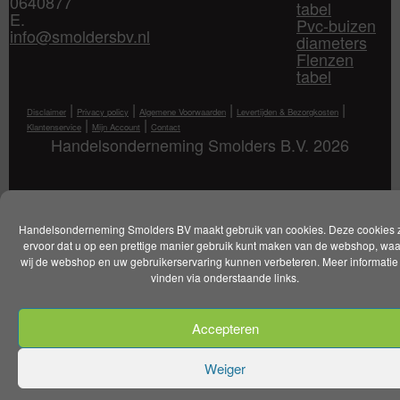
0640877
tabel
E.
Pvc-buizen
info@smoldersbv.nl
diameters
Flenzen
tabel
|
|
|
|
Disclaimer
Privacy policy
Algemene Voorwaarden
Levertijden & Bezorgkosten
|
|
Klantenservice
Mijn Account
Contact
Handelsonderneming Smolders B.V. 2026
Handelsonderneming Smolders BV maakt gebruik van cookies. Deze cookies 
ervoor dat u op een prettige manier gebruik kunt maken van de webshop, wa
wij de webshop en uw gebruikerservaring kunnen verbeteren. Meer informatie 
vinden via onderstaande links.
Accepteren
Weiger