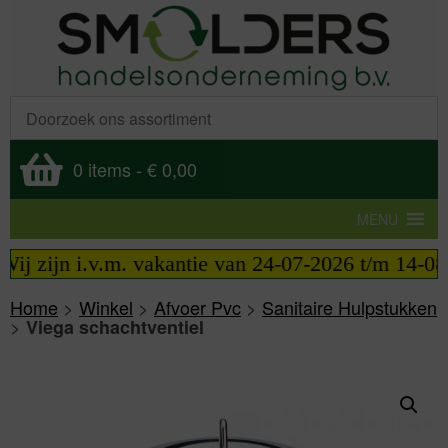
0 items
-
€ 0,00
MENU
j zijn i.v.m. vakantie van 24-07-2026 t/m 14-08-2
Home
>
Winkel
>
Afvoer Pvc
>
Sanitaire Hulpstukken
>
Viega schachtventiel