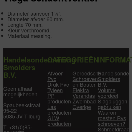
Diameter aanvoer 1¼”.
Diameter afvoer 60 mm.
Lengte 70 mm.
Kleur verchroomd.
Materiaal messing.
Handelsonderneming
CATEGORIEËN
INFORMA
Smolders
Afvoer
Gereedschap
Handelsonder
B.V.
Pvc
Schroeven
Smolders
Druk Pvc
en Bouten
B.V.
Geen afhaal
Tyleen
Elektra
Volume
mogelijkheden.
PP
Verandas
voordeel
producten
Zwembad
Slagpluggen
Spaubeekstraat
Las
Overige
gebruiken
95-22
producten
Waarom
5035 JV Tilburg
GLW
roesten Rvs
producten
schroeven?
T. +31(0)85-
Schroefdraad