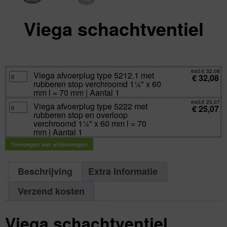
Viega schachtventiel
excl.
Va:
€
25,07
incl.
€
30,33
excl.
€
32,08
Viega
Viega afvoerplug type 5212.1 met
€
32,08
afvoerplug
rubberen stop verchroomd 1¼" x 60
type
5212.1
mm l = 70 mm | Aantal 1
met
rubberen
excl.
€
25,07
Viega
Viega afvoerplug type 5222 met
stop
€
25,07
afvoerplug
verchroomd
rubberen stop en overloop
type
1¼"
5222
verchroomd 1¼" x 60 mm l = 70
x
met
60
mm | Aantal 1
rubberen
mm
stop
l
en
Toevoegen aan winkelwagen
=
overloop
70
verchroomd
mm
1¼"
|
x
Aantal
Beschrijving
Extra Informatie
60
1
mm
aantal
l
=
Verzend kosten
70
mm
|
Aantal
1
Viega schachtventiel
aantal