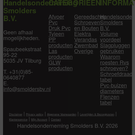
Handelsonderneming
CATEGORIEËN
INFORMA
Smolders
Afvoer
Gereedschap
Handelsonder
B.V.
Pvc
Schroeven
Smolders
Druk Pvc
en Bouten
B.V.
Geen afhaal
Tyleen
Elektra
Volume
mogelijkheden.
PP
Verandas
voordeel
producten
Zwembad
Slagpluggen
Spaubeekstraat
Las
Overige
gebruiken
95-22
producten
Waarom
5035 JV Tilburg
GLW
roesten Rvs
producten
schroeven?
T. +31(0)85-
Schroefdraad
0640877
tabel
E.
Pvc-buizen
info@smoldersbv.nl
diameters
Flenzen
tabel
|
|
|
|
Disclaimer
Privacy policy
Algemene Voorwaarden
Levertijden & Bezorgkosten
|
|
Klantenservice
Mijn Account
Contact
Handelsonderneming Smolders B.V. 2026