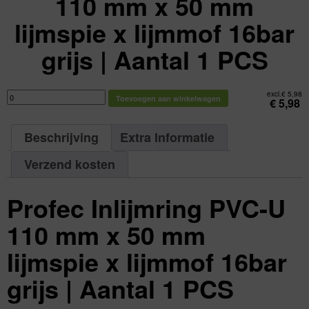
110 mm x 50 mm
lijmspie x lijmmof 16bar
grijs | Aantal 1 PCS
Profec
excl.
€
5,98
Toevoegen aan winkelwagen
Inlijmring
€
5,98
PVC-
U
110
mm
Beschrijving
Extra Informatie
x
50
mm
lijmspie
Verzend kosten
x
lijmmof
16bar
grijs
Profec Inlijmring PVC-U
|
Aantal
1
PCS
110 mm x 50 mm
aantal
lijmspie x lijmmof 16bar
grijs | Aantal 1 PCS