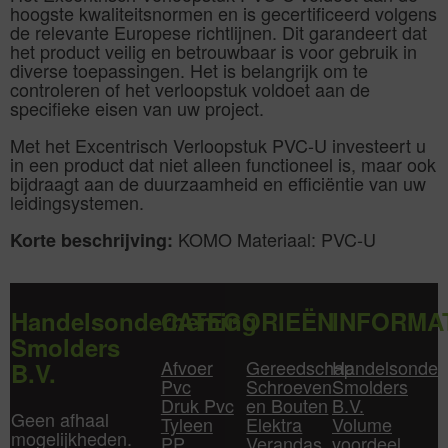
hoogste kwaliteitsnormen en is gecertificeerd volgens
de relevante Europese richtlijnen. Dit garandeert dat
het product veilig en betrouwbaar is voor gebruik in
diverse toepassingen. Het is belangrijk om te
controleren of het verloopstuk voldoet aan de
specifieke eisen van uw project.
Met het Excentrisch Verloopstuk PVC-U investeert u
in een product dat niet alleen functioneel is, maar ook
bijdraagt aan de duurzaamheid en efficiëntie van uw
leidingsystemen.
KOMO Materiaal: PVC-U
Korte beschrijving:
Handelsonderneming
CATEGORIEËN
INFORMA
Smolders
Afvoer
Gereedschap
Handelsonder
B.V.
Pvc
Schroeven
Smolders
Druk Pvc
en Bouten
B.V.
Geen afhaal
Tyleen
Elektra
Volume
mogelijkheden.
PP
Verandas
voordeel