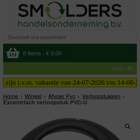
0 items
-
€ 0,00
MENU
jn i.v.m. vakantie van 24-07-2026 t/m 14-08-2026 
Home
>
Winkel
>
Afvoer Pvc
>
Verloopstukken
>
Excentrisch verloopstuk PVC-U