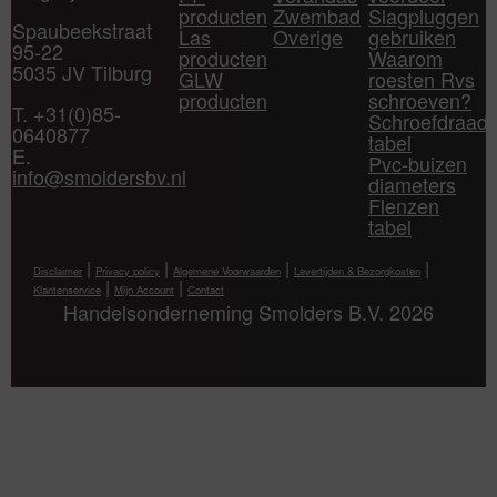
producten
Zwembad
Slagpluggen
Spaubeekstraat
Las
Overige
gebruiken
95-22
producten
Waarom
5035 JV Tilburg
GLW
roesten Rvs
producten
schroeven?
T. +31(0)85-
Schroefdraad
0640877
tabel
E.
Pvc-buizen
info@smoldersbv.nl
diameters
Flenzen
tabel
|
|
|
|
Disclaimer
Privacy policy
Algemene Voorwaarden
Levertijden & Bezorgkosten
|
|
Klantenservice
Mijn Account
Contact
Handelsonderneming Smolders B.V. 2026