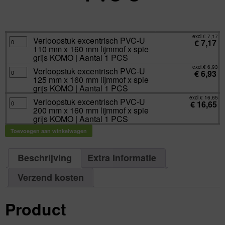
excl.
Va:
€
6,93
incl.
€
8,39
excl.
€
7,17
Verloopstuk
Verloopstuk excentrisch PVC-U
€
7,17
excentrisch
110 mm x 160 mm lijmmof x spie
PVC-
U
grijs KOMO | Aantal 1 PCS
110
mm
excl.
€
6,93
Verloopstuk
Verloopstuk excentrisch PVC-U
x
€
6,93
excentrisch
160
125 mm x 160 mm lijmmof x spie
PVC-
mm
U
grijs KOMO | Aantal 1 PCS
lijmmof
125
x
mm
excl.
€
16,65
spie
Verloopstuk
Verloopstuk excentrisch PVC-U
x
€
16,65
grijs
excentrisch
160
200 mm x 160 mm lijmmof x spie
KOMO
PVC-
mm
|
U
grijs KOMO | Aantal 1 PCS
lijmmof
Aantal
200
x
1
mm
spie
Toevoegen aan winkelwagen
PCS
x
grijs
aantal
160
KOMO
mm
|
lijmmof
Aantal
x
Beschrijving
Extra Informatie
1
spie
PCS
grijs
aantal
KOMO
Verzend kosten
|
Aantal
1
PCS
aantal
Product