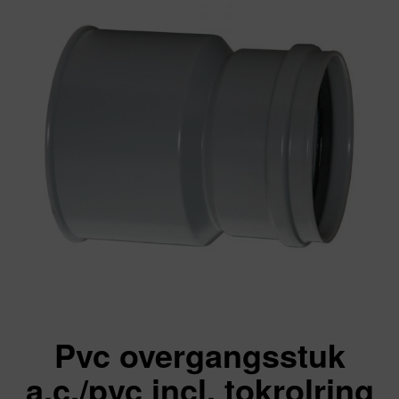
Pvc overgangsstuk
a.c./pvc incl. tokrolring