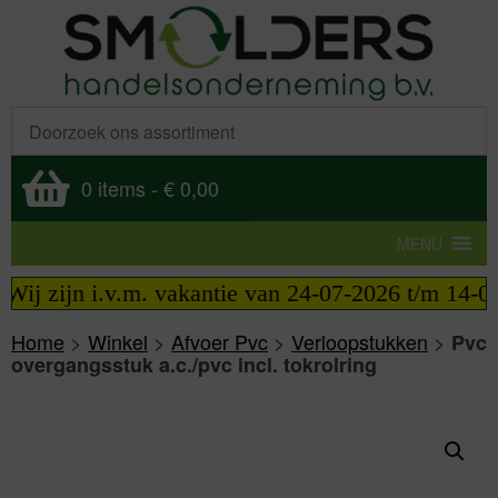
0 items
-
€ 0,00
MENU
ij zijn i.v.m. vakantie van 24-07-2026 t/m 14-08-
Home
>
Winkel
>
Afvoer Pvc
>
Verloopstukken
>
Pvc
overgangsstuk a.c./pvc incl. tokrolring