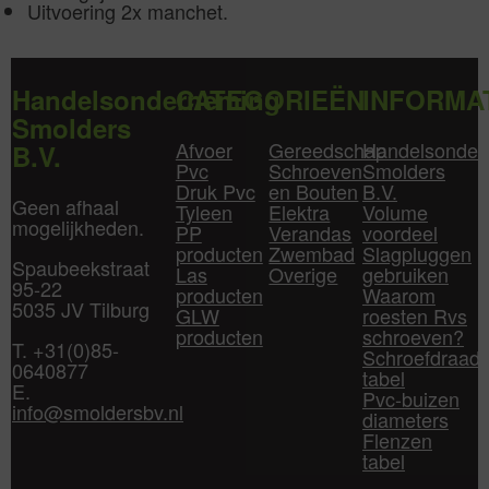
Uitvoering 2x manchet.
Handelsonderneming
CATEGORIEËN
INFORMA
Smolders
Afvoer
Gereedschap
Handelsonder
B.V.
Pvc
Schroeven
Smolders
Druk Pvc
en Bouten
B.V.
Geen afhaal
Tyleen
Elektra
Volume
mogelijkheden.
PP
Verandas
voordeel
producten
Zwembad
Slagpluggen
Spaubeekstraat
Las
Overige
gebruiken
95-22
producten
Waarom
5035 JV Tilburg
GLW
roesten Rvs
producten
schroeven?
T. +31(0)85-
Schroefdraad
0640877
tabel
E.
Pvc-buizen
info@smoldersbv.nl
diameters
Flenzen
tabel