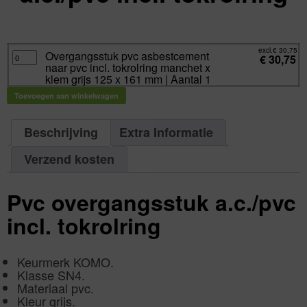
excl.
Va:
€
30,75
incl.
€
37,21
excl.
€
30,75
Overgangsstuk
Overgangsstuk pvc asbestcement
€
30,75
pvc
naar pvc incl. tokrolring manchet x
asbestcement
naar
klem grijs 125 x 161 mm | Aantal 1
pvc
incl.
Toevoegen aan winkelwagen
tokrolring
manchet
x
klem
grijs
Beschrijving
Extra Informatie
125
x
161
Verzend kosten
mm
|
Aantal
1
aantal
Pvc overgangsstuk a.c./pvc
incl. tokrolring
Keurmerk KOMO.
Klasse SN4.
Materiaal pvc.
Kleur grijs.