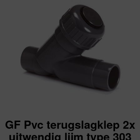
GF Pvc terugslagklep 2x
uitwendig lijm type 303