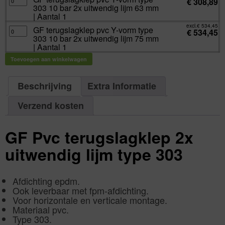
€
308,89
40
terugslagklep
10
303 10 bar 2x uitwendig lijm 63 mm
mm
pvc
bar
|
Y-
| Aantal 1
2x
Aantal
vorm
uitwendig
1
type
excl.
€
534,45
lijm
GF
GF terugslagklep pvc Y-vorm type
aantal
303
€
534,45
50
terugslagklep
10
303 10 bar 2x uitwendig lijm 75 mm
mm
pvc
bar
|
Y-
| Aantal 1
2x
Aantal
vorm
uitwendig
1
type
lijm
Toevoegen aan winkelwagen
aantal
303
63
10
mm
bar
|
2x
Aantal
uitwendig
Beschrijving
Extra Informatie
1
lijm
aantal
75
mm
Verzend kosten
|
Aantal
1
aantal
GF Pvc terugslagklep 2x
uitwendig lijm type 303
Afdichting epdm.
Ook leverbaar met fpm-afdichting.
Voor horizontale en verticale montage.
Materiaal pvc.
Type 303.