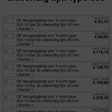
excl.
Va:
€
93,10
incl.
€
112,65
excl.
€
93,10
GF
GF terugslagklep pvc Y-vorm type
€
93,10
terugslagklep
303 10 bar 2x uitwendig lijm 16 mm
pvc
Y-
| Aantal 1
vorm
type
excl.
€
98,00
GF
GF terugslagklep pvc Y-vorm type
303
€
98,00
terugslagklep
10
303 10 bar 2x uitwendig lijm 20 mm
pvc
bar
Y-
| Aantal 1
2x
vorm
uitwendig
type
excl.
€
116,19
lijm
GF
GF terugslagklep pvc Y-vorm type
303
€
116,19
16
terugslagklep
10
303 10 bar 2x uitwendig lijm 25 mm
mm
pvc
bar
|
Y-
| Aantal 1
2x
Aantal
vorm
uitwendig
1
type
excl.
€
128,75
lijm
GF
GF terugslagklep pvc Y-vorm type
aantal
303
€
128,75
20
terugslagklep
10
303 10 bar 2x uitwendig lijm 32 mm
mm
pvc
bar
|
Y-
| Aantal 1
2x
Aantal
vorm
uitwendig
1
type
excl.
€
159,69
lijm
GF
GF terugslagklep pvc Y-vorm type
aantal
303
€
159,69
25
terugslagklep
10
303 10 bar 2x uitwendig lijm 40 mm
mm
pvc
bar
|
Y-
| Aantal 1
2x
Aantal
vorm
uitwendig
1
type
excl.
€
228,34
lijm
GF
GF terugslagklep pvc Y-vorm type
aantal
303
€
228,34
32
terugslagklep
10
303 10 bar 2x uitwendig lijm 50 mm
mm
pvc
bar
|
Y-
| Aantal 1
2x
Aantal
vorm
uitwendig
1
type
excl.
€
308,89
lijm
GF
GF terugslagklep pvc Y-vorm type
aantal
303