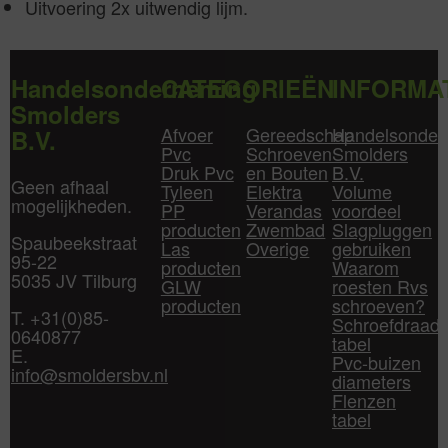
Uitvoering 2x uitwendig lijm.
Handelsonderneming
CATEGORIEËN
INFORMA
Smolders
Afvoer
Gereedschap
Handelsonder
B.V.
Pvc
Schroeven
Smolders
Druk Pvc
en Bouten
B.V.
Geen afhaal
Tyleen
Elektra
Volume
mogelijkheden.
PP
Verandas
voordeel
producten
Zwembad
Slagpluggen
Spaubeekstraat
Las
Overige
gebruiken
95-22
producten
Waarom
5035 JV Tilburg
GLW
roesten Rvs
producten
schroeven?
T. +31(0)85-
Schroefdraad
0640877
tabel
E.
Pvc-buizen
info@smoldersbv.nl
diameters
Flenzen
tabel