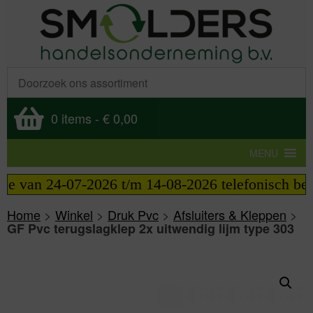
0 items
-
€ 0,00
MENU
ie van 24-07-2026 t/m 14-08-2026 telefonisch berei
Home
>
Winkel
>
Druk Pvc
>
Afsluiters & Kleppen
>
GF Pvc terugslagklep 2x uitwendig lijm type 303