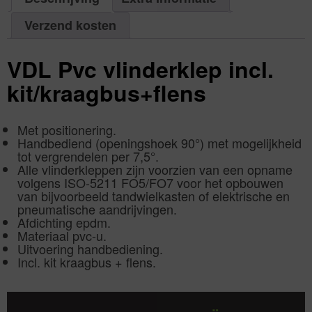
225
mm
|
Verzend kosten
Aantal
1
aantal
VDL Pvc vlinderklep incl.
kit/kraagbus+flens
Met positionering.
Handbediend (openingshoek 90°) met mogelijkheid
tot vergrendelen per 7,5°.
Alle vlinderkleppen zijn voorzien van een opname
volgens ISO-5211 FO5/FO7 voor het opbouwen
van bijvoorbeeld tandwielkasten of elektrische en
pneumatische aandrijvingen.
Afdichting epdm.
Materiaal pvc-u.
Uitvoering handbediening.
Incl. kit kraagbus + flens.