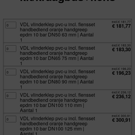
excl.
Va:
€
181,77
incl.
€
219,94
excl.
€
181,77
VDL
VDL vlinderklep pvc-u incl. flensset
€
181,77
vlinderklep
handbediend oranje handgreep
pvc-
u
epdm 10 bar DN50 63 mm | Aantal
incl.
1
flensset
handbediend
excl.
€
183,30
oranje
VDL
VDL vlinderklep pvc-u incl. flensset
€
183,30
handgreep
vlinderklep
handbediend oranje handgreep
epdm
pvc-
10
u
epdm 10 bar DN65 75 mm | Aantal
bar
incl.
1
DN50
flensset
63
handbediend
excl.
€
196,23
mm
oranje
VDL
VDL vlinderklep pvc-u incl. flensset
€
196,23
|
handgreep
vlinderklep
handbediend oranje handgreep
Aantal
epdm
pvc-
1
10
u
epdm 10 bar DN80 90 mm | Aantal
aantal
bar
incl.
1
DN65
flensset
75
handbediend
excl.
€
236,12
mm
oranje
VDL
VDL vlinderklep pvc-u incl. flensset
€
236,12
|
handgreep
vlinderklep
handbediend oranje handgreep
Aantal
epdm
pvc-
1
10
u
epdm 10 bar DN100 110 mm |
aantal
bar
incl.
Aantal 1
DN80
flensset
90
handbediend
excl.
€
300,91
mm
oranje
VDL
VDL vlinderklep pvc-u incl. flensset
€
300,91
|
handgreep
vlinderklep
handbediend oranje handgreep
Aantal
epdm
pvc-
1
10
u
epdm 10 bar DN100 125 mm |
aantal
bar
incl.
Aantal 1
DN100
flensset