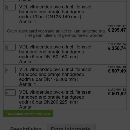
110
handbediend
mm
oranje
VDL
VDL vlinderklep pvc-u incl. flensset
|
handgreep
vlinderklep
handbediend oranje handgreep
Aantal
epdm
pvc-
1
10
u
epdm 10 bar DN125 140 mm |
aantal
bar
incl.
Aantal 1
DN100
flensset
125
handbediend
excl.
€
295,47
mm
oranje
€
295,47
Geen standaard voorraad artikel en kan na bestelling
|
handgreep
Aantal
epdm
niet geannuleerd of geretourneerd worden!
1
10
aantal
bar
DN125
excl.
€
356,74
VDL
VDL vlinderklep pvc-u incl. flensset
140
€
356,74
vlinderklep
mm
handbediend oranje handgreep
pvc-
|
u
epdm 6 bar DN150 160 mm |
Aantal
incl.
1
Aantal 1
flensset
aantal
handbediend
excl.
€
607,49
oranje
VDL
VDL vlinderklep pvc-u incl. flensset
€
607,49
handgreep
vlinderklep
handbediend oranje handgreep
epdm
pvc-
6
u
epdm 6 bar DN175 200 mm |
bar
incl.
Aantal 1
DN150
flensset
160
handbediend
excl.
€
601,82
mm
oranje
VDL
VDL vlinderklep pvc-u incl. flensset
€
601,82
|
handgreep
vlinderklep
handbediend oranje handgreep
Aantal
epdm
pvc-
1
6
u
epdm 6 bar DN200 225 mm |
aantal
bar
incl.
Aantal 1
DN175
flensset
200
handbediend
mm
oranje
Toevoegen aan winkelwagen
|
handgreep
Aantal
epdm
1
6
aantal
bar
Beschrijving
Extra Informatie
DN200