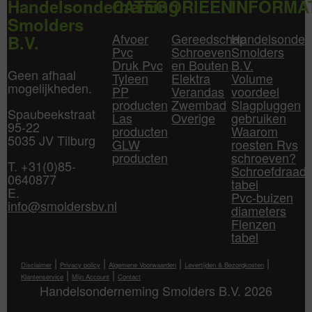
Handelsonderneming
CATEGORIEËN
INFORMA
Smolders
Afvoer
Gereedschap
Handelsonder
B.V.
Pvc
Schroeven
Smolders
Druk Pvc
en Bouten
B.V.
Geen afhaal
Tyleen
Elektra
Volume
mogelijkheden.
PP
Verandas
voordeel
producten
Zwembad
Slagpluggen
Spaubeekstraat
Las
Overige
gebruiken
95-22
producten
Waarom
5035 JV Tilburg
GLW
roesten Rvs
producten
schroeven?
T. +31(0)85-
Schroefdraad
0640877
tabel
E.
Pvc-buizen
info@smoldersbv.nl
diameters
Flenzen
tabel
|
|
|
|
Disclaimer
Privacy policy
Algemene Voorwaarden
Levertijden & Bezorgkosten
|
|
Klantenservice
Mijn Account
Contact
Handelsonderneming Smolders B.V. 2026