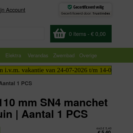
Gecertificeerd veilig
jn Account
Gecertificeerd door:
Trustindex
0 items
-
€ 0,00
Elektra
Verandas
Zwembad
Overige
m. vakantie van 24-07-2026 t/m 14-08-2026 telefoni
Aantal 1 PCS
 110 mm SN4 manchet
uin | Aantal 1 PCS
excl.
€
5,40
€
5,40