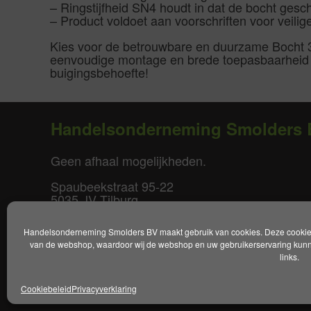
– Ringstijfheid SN4 houdt in dat de bocht gesc
– Product voldoet aan voorschriften voor veilige
Kies voor de betrouwbare en duurzame Bocht 3
eenvoudige montage en brede toepasbaarheid vo
buigingsbehoefte!
Handelsonderneming Smolders 
Geen afhaal mogelijkheden.
Spaubeekstraat 95-22
5035 JV Tilburg
T. +31(0)85-0640877
Handelsonderneming Smolders BV maakt gebruik van cookies. Deze cookies 
E.
info@smoldersbv.nl
van de webshop, waardoor wij de webshop en uw gebruikerservaring kunne
links.
Disclaimer
|
Privacy policy
|
Alge
Cookiebeleid
Privacyverklaring