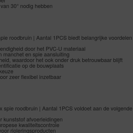
oer
ng van 30° nodig hebben
 roodbruin | Aantal 1PCS biedt belangrijke voordelen t
endigheid door het PVC-U materiaal
 manchet en spie aansluiting
heid, waardoor het ook onder druk betrouwbaar blijft
entificatie op de bouwplaats
lkeuze
or zeer flexibel inzetbaar
pie roodbruin | Aantal 1PCS voldoet aan de volgende 
 kunststof afvoerleidingen
ropese kwaliteitscontrole
oor rioleringsproducten