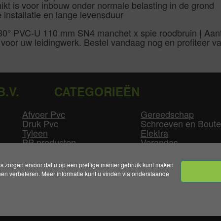
hikt is voor inbouw onder normale belasting in de grond
 installatie en lange levensduur
0° PVC-U 110 mm SN4 manchet x spie roodbruin | Aantal 
or uw leidingwerk. Bestel vandaag nog en profiteer van
B.V.
CATEGORIEËN
Afvoer Pvc
Gereedschap
Druk Pvc
Schroeven en Bout
Tyleen
Elektra
PP producten
Verandas
Las producten
Zwembad
GLW producten
Overige
zorgen ervoor dat u op een prettige manier gebruik kunt maken
n verbeteren. Meer informatie kunt u vinden via onderstaande
mene Voorwaarden
|
Levertijden & Bezorgkosten
|
Klant
Handelsonderneming Smolders B.V. 2026