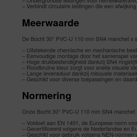
– Ondergrondse leidingen voor hemelwaterafv
– Verbindt circulaire leidingen die een afwijki
Meerwaarde
De Bocht 30° PVC-U 110 mm SN4 manchet x spie
– Uitstekende chemische en mechanische best
– Eenvoudige montage door het samenspel van
– Hoge drukbestendigheid dankzij SN4 ringstijf
– Roodbruine kleur zorgt voor snelle visuele id
– Lange levensduur dankzij robuuste materiaa
– Geschikt voor diverse toepassingen en daardo
Normering
Onze Bocht 30° PVC-U 110 mm SN4 manchet x s
– Voldoet aan EN 1401, de Europese norm voor
– Gecertificeerd volgens de Nederlandse en Eu
– Geschikt voor gebruik volgens NEN-normen v