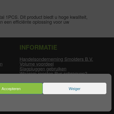
1PCS. Dit product biedt u hoge kwaliteit,
 een efficiënte oplossing voor uw
INFORMATIE
Handelsonderneming Smolders B.V.
en
Volume voordeel
Slagpluggen gebruiken
Waarom roesten Rvs schroeven?
Schroefdraad tabel
Pvc-buizen diameters
Flenzen tabel
Accepteren
Weiger
enservice
|
Mijn Account
|
Contact