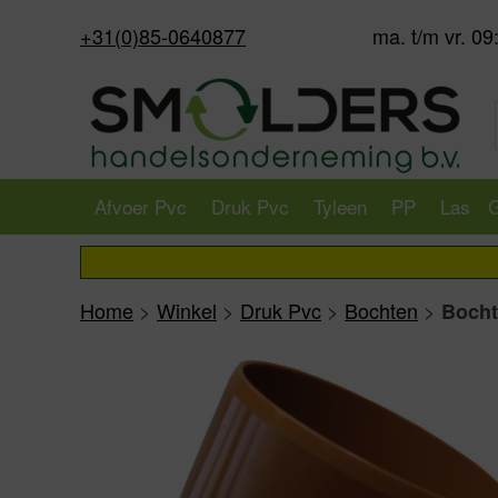
+31(0)85-0640877
ma. t/m vr. 09
Afvoer Pvc
Druk Pvc
Tyleen
PP
Las
G
Home
>
Winkel
>
Druk Pvc
>
Bochten
>
Bocht