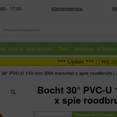
:00 - 17:00
Klantenservice
Mi
as, lucht en watertechniek
Tools
Schroeven en Bouten
*** Update *** | | Wij zijn i.v.
 30° PVC-U 110 mm SN4 manchet x spie roodbruin | 
Bocht 30° PVC-U
x spie roodbr
Bocht
Toevoegen aan winkelwagen
30°