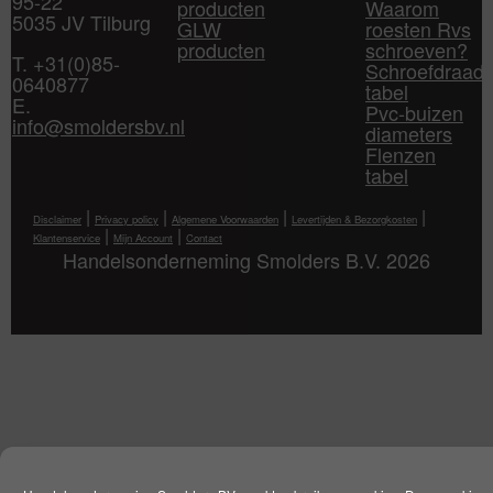
95-22
producten
Waarom
5035 JV Tilburg
GLW
roesten Rvs
producten
schroeven?
T. +31(0)85-
Schroefdraad
0640877
tabel
E.
Pvc-buizen
info@smoldersbv.nl
diameters
Flenzen
tabel
|
|
|
|
Disclaimer
Privacy policy
Algemene Voorwaarden
Levertijden & Bezorgkosten
|
|
Klantenservice
Mijn Account
Contact
Handelsonderneming Smolders B.V. 2026