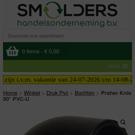
0 items
-
€ 0,00
MENU
jn i.v.m. vakantie van 24-07-2026 t/m 14-08-2026 
Home
>
Winkel
>
Druk Pvc
>
Bochten
>
Praher Knie
90° PVC-U