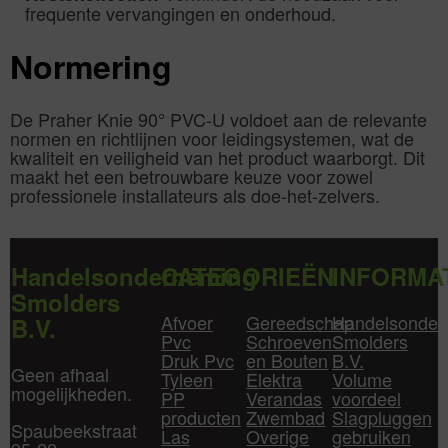
frequente vervangingen en onderhoud.
Normering
De Praher Knie 90° PVC-U voldoet aan de relevante
normen en richtlijnen voor leidingsystemen, wat de
kwaliteit en veiligheid van het product waarborgt. Dit
maakt het een betrouwbare keuze voor zowel
professionele installateurs als doe-het-zelvers.
Handelsonderneming
CATEGORIEËN
INFORMA
Smolders
Afvoer
Gereedschap
Handelsonder
B.V.
Pvc
Schroeven
Smolders
Druk Pvc
en Bouten
B.V.
Geen afhaal
Tyleen
Elektra
Volume
mogelijkheden.
PP
Verandas
voordeel
producten
Zwembad
Slagpluggen
Spaubeekstraat
Las
Overige
gebruiken