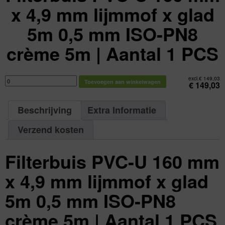
x 4,9 mm lijmmof x glad
5m 0,5 mm ISO-PN8
crème 5m | Aantal 1 PCS
Filterbuis
excl.
€
149,03
Toevoegen aan winkelwagen
PVC-
€
149,03
U
160
mm
x
Beschrijving
Extra Informatie
4,9
mm
lijmmof
x
Verzend kosten
glad
5m
0,5
mm
Filterbuis PVC-U 160 mm
ISO-
PN8
crème
5m
x 4,9 mm lijmmof x glad
|
Aantal
1
5m 0,5 mm ISO-PN8
PCS
aantal
crème 5m | Aantal 1 PCS