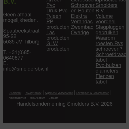
B.V.
Pvc
Schroeven
Smolders
Druk Pvc
en Bouten
B.V.
Geen afhaal
Tyleen
Elektra
Volume
mogelijkheden.
PP
Verandas
voordeel
producten
Zwembad
Slagpluggen
Spaubeekstraat
Las
Overige
gebruiken
95-22
producten
Waarom
5035 JV Tilburg
GLW
roesten Rvs
producten
schroeven?
T. +31(0)85-
Schroefdraad
0640877
tabel
E.
Pvc-buizen
info@smoldersbv.nl
diameters
Flenzen
tabel
|
|
|
|
Disclaimer
Privacy policy
Algemene Voorwaarden
Levertijden & Bezorgkosten
|
|
Klantenservice
Mijn Account
Contact
Handelsonderneming Smolders B.V. 2026