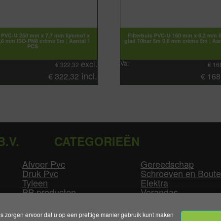
s PVC-U 250 mm x 7,7 mm lijmmof x
Filterbuis PVC-U 160 mm x 6,2 mm l
,6 mm ISO-PN8 crème 5m | Aantal 1
glad 10bar 5m 0,8 mm crème 5m | Aan
PCS
excl.
Va:
€
322,32
€
16
incl.
€
322,32
€
168
B.V.
CATEGORIEËN
Afvoer Pvc
Gereedschap
Druk Pvc
Schroeven en Bout
Tyleen
Elektra
PP producten
Verandas
Las producten
Zwembad
GLW producten
Overige
zorgen ervoor dat u op een prettige manier gebruik kunt maken