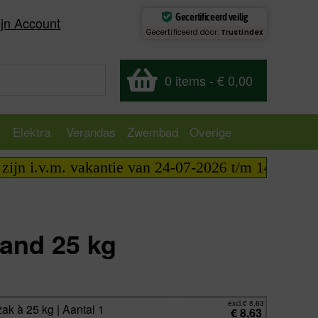
Gecertificeerd veilig
jn Account
Gecertificeerd door:
Trustindex
0 items
-
€ 0,00
Elektra
Verandas
Zwembad
Overige
n i.v.m. vakantie van 24-07-2026 t/m 14-08-2026 te
zand 25 kg
excl.
€
8,63
incl.
€
10,44
excl.
€
8,63
zak à 25 kg | Aantal 1
€
8,63