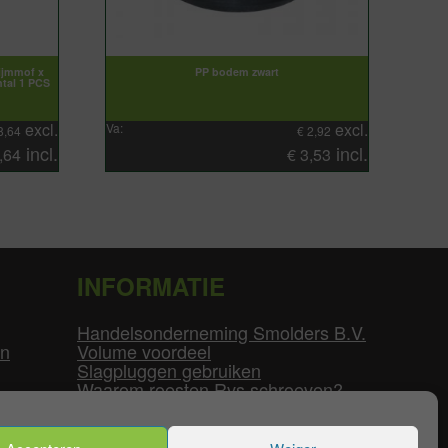
ijmmof x
PP bodem zwart
tal 1 PCS
excl.
excl.
Va:
8,64
€
2,92
incl.
incl.
,64
€
3,53
INFORMATIE
Handelsonderneming Smolders B.V.
en
Volume voordeel
Slagpluggen gebruiken
Waarom roesten Rvs schroeven?
Schroefdraad tabel
Pvc-buizen diameters
Flenzen tabel