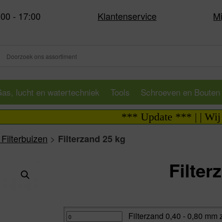
:00 - 17:00
Klantenservice
Mi
as, lucht en watertechniek
Tools
Schroeven en Bouten
*** Update *** | | Wij zij
Filterbuizen
>
Filterzand 25 kg
Filter
Va:
Filterzand
Filterzand 0,40 - 0,80 mm 
0,40