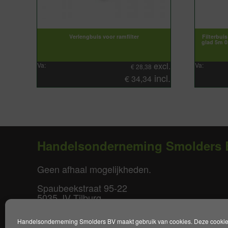
Verlengbuis voor ramfilter
Filterbui
glad 5m 0
excl.
Va:
Va:
€
28,38
incl.
€
34,34
Handelsonderneming Smolders 
Geen afhaal mogelijkheden.
Spaubeekstraat 95-22
5035 JV Tilburg
T. +31(0)85-0640877
Handelsonderneming Smolders BV maakt gebruik van cookies. Deze cookies 
E.
info@smoldersbv.nl