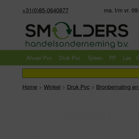
+31(0)85-0640877
ma. t/m vr. 09
Afvoer Pvc
Druk Pvc
Tyleen
PP
Las
G
Home
>
Winkel
>
Druk Pvc
>
Bronbemaling en 