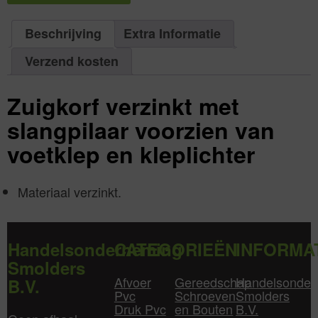
1
=
aantal
150
mm
|
Beschrijving
Extra Informatie
Aantal
1
aantal
Verzend kosten
Zuigkorf verzinkt met
slangpilaar voorzien van
voetklep en kleplichter
Materiaal verzinkt.
Handelsonderneming
CATEGORIEËN
INFORMA
Smolders
Afvoer
Gereedschap
Handelsonder
B.V.
Pvc
Schroeven
Smolders
Druk Pvc
en Bouten
B.V.