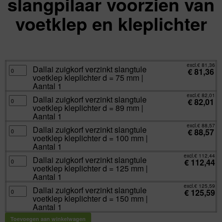
slangpilaar voorzien van
voetklep en kleplichter
excl.
Va:
€
81,36
incl.
€
98,45
excl.
€
81,36
Dallai
Dallai zuigkorf verzinkt slangtule
€
81,36
zuigkorf
voetklep kleplichter d = 75 mm |
verzinkt
slangtule
Aantal 1
voetklep
kleplichter
excl.
€
82,01
Dallai
Dallai zuigkorf verzinkt slangtule
d
€
82,01
zuigkorf
=
voetklep kleplichter d = 89 mm |
verzinkt
75
slangtule
Aantal 1
mm
voetklep
|
kleplichter
excl.
€
88,57
Aantal
Dallai
Dallai zuigkorf verzinkt slangtule
d
€
88,57
1
zuigkorf
=
voetklep kleplichter d = 100 mm |
aantal
verzinkt
89
slangtule
Aantal 1
mm
voetklep
|
kleplichter
excl.
€
112,44
Aantal
Dallai
Dallai zuigkorf verzinkt slangtule
d
€
112,44
1
zuigkorf
=
voetklep kleplichter d = 125 mm |
aantal
verzinkt
100
slangtule
Aantal 1
mm
voetklep
|
kleplichter
excl.
€
125,59
Aantal
Dallai
Dallai zuigkorf verzinkt slangtule
d
€
125,59
1
zuigkorf
=
voetklep kleplichter d = 150 mm |
aantal
verzinkt
125
slangtule
Aantal 1
mm
voetklep
|
kleplichter
Aantal
Toevoegen aan winkelwagen
d