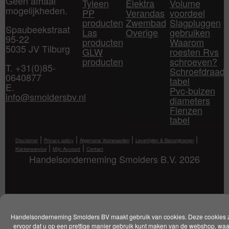
Geen afhaal
Tyleen
Elektra
Volume
mogelijkheden.
PP
Verandas
voordeel
producten
Zwembad
Slagpluggen
Spaubeekstraat
Las
Overige
gebruiken
95-22
producten
Waarom
5035 JV Tilburg
GLW
roesten Rvs
producten
schroeven?
T. +31(0)85-
Schroefdraad
0640877
tabel
E.
Pvc-buizen
info@smoldersbv.nl
diameters
Flenzen
tabel
|
|
|
|
Disclaimer
Privacy policy
Algemene Voorwaarden
Levertijden & Bezorgkosten
|
|
Klantenservice
Mijn Account
Contact
Handelsonderneming Smolders B.V. 2026
Handelsonderneming Smolders BV maakt gebruik van cookies. Deze cookies 
ervoor dat u op een prettige manier gebruik kunt maken van de webshop, wa