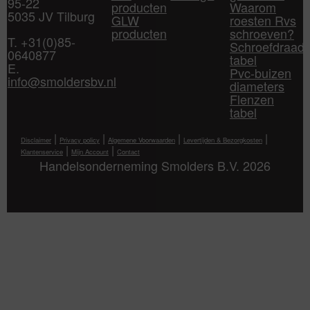
95-22
producten
Waarom
5035 JV Tilburg
GLW
roesten Rvs
producten
schroeven?
T. +31(0)85-
Schroefdraad
0640877
tabel
E.
Pvc-buizen
info@smoldersbv.nl
diameters
Flenzen
tabel
|
|
|
|
Disclaimer
Privacy policy
Algemene Voorwaarden
Levertijden & Bezorgkosten
|
|
Klantenservice
Mijn Account
Contact
Handelsonderneming Smolders B.V. 2026