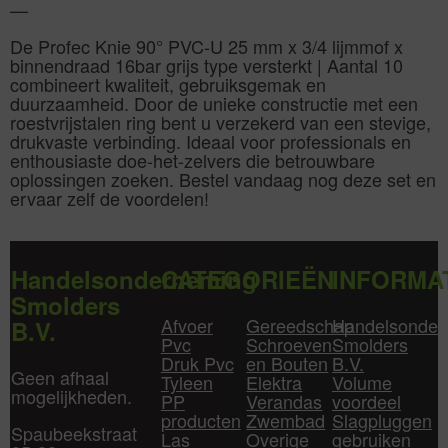
—
De Profec Knie 90° PVC-U 25 mm x 3/4 lijmmof x
binnendraad 16bar grijs type versterkt | Aantal 10
combineert kwaliteit, gebruiksgemak en
duurzaamheid. Door de unieke constructie met een
roestvrijstalen ring bent u verzekerd van een stevige,
drukvaste verbinding. Ideaal voor professionals en
enthousiaste doe-het-zelvers die betrouwbare
oplossingen zoeken. Bestel vandaag nog deze set en
ervaar zelf de voordelen!
Handelsonderneming
CATEGORIEËN
INFORMA
Smolders
Afvoer
Gereedschap
Handelsonder
B.V.
Pvc
Schroeven
Smolders
Druk Pvc
en Bouten
B.V.
Geen afhaal
Tyleen
Elektra
Volume
mogelijkheden.
PP
Verandas
voordeel
producten
Zwembad
Slagpluggen
Spaubeekstraat
Las
Overige
gebruiken