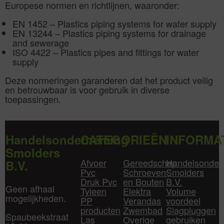
Europese normen en richtlijnen, waaronder:
EN 1452 – Plastics piping systems for water supply
EN 13244 – Plastics piping systems for drainage
and sewerage
ISO 4422 – Plastics pipes and fittings for water
supply
Deze normeringen garanderen dat het product veilig
en betrouwbaar is voor gebruik in diverse
toepassingen.
Handelsonderneming
CATEGORIEËN
INFORMA
Smolders
Afvoer
Gereedschap
Handelsonder
B.V.
Pvc
Schroeven
Smolders
Druk Pvc
en Bouten
B.V.
Geen afhaal
Tyleen
Elektra
Volume
mogelijkheden.
PP
Verandas
voordeel
producten
Zwembad
Slagpluggen
Spaubeekstraat
Las
Overige
gebruiken