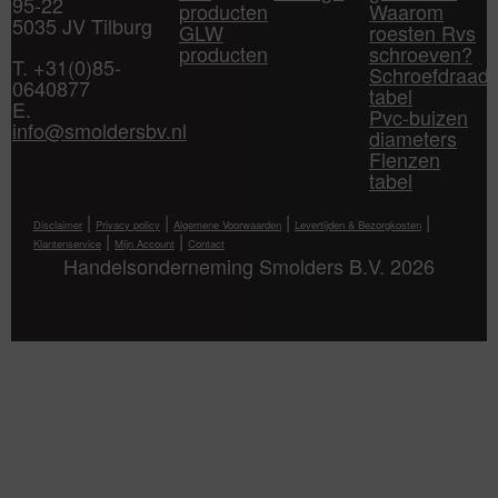
95-22
producten
Waarom
5035 JV Tilburg
GLW
roesten Rvs
producten
schroeven?
T. +31(0)85-
Schroefdraad
0640877
tabel
E.
Pvc-buizen
info@smoldersbv.nl
diameters
Flenzen
tabel
|
|
|
|
Disclaimer
Privacy policy
Algemene Voorwaarden
Levertijden & Bezorgkosten
|
|
Klantenservice
Mijn Account
Contact
Handelsonderneming Smolders B.V. 2026