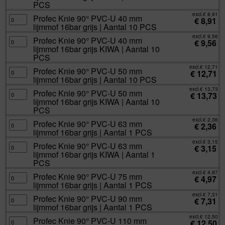
lijmmof
PVC-
PCS
10
16bar
U
PCS
grijs
32
excl.
€
8,91
aantal
Profec
Profec Knie 90° PVC-U 40 mm
|
mm
€
8,91
Knie
Aantal
lijmmof
lijmmof 16bar grijs | Aantal 10 PCS
90°
10
16bar
PVC-
PCS
grijs
excl.
€
9,56
U
Profec
Profec Knie 90° PVC-U 40 mm
aantal
KIWA
€
9,56
40
Knie
|
lijmmof 16bar grijs KIWA | Aantal 10
mm
90°
Aantal
lijmmof
PVC-
PCS
10
16bar
U
PCS
grijs
40
excl.
€
12,71
aantal
Profec
Profec Knie 90° PVC-U 50 mm
|
mm
€
12,71
Knie
Aantal
lijmmof
lijmmof 16bar grijs | Aantal 10 PCS
90°
10
16bar
PVC-
PCS
grijs
excl.
€
13,73
U
Profec
Profec Knie 90° PVC-U 50 mm
aantal
KIWA
€
13,73
50
Knie
|
lijmmof 16bar grijs KIWA | Aantal 10
mm
90°
Aantal
lijmmof
PVC-
PCS
10
16bar
U
PCS
grijs
50
excl.
€
2,36
aantal
Profec
Profec Knie 90° PVC-U 63 mm
|
mm
€
2,36
Knie
Aantal
lijmmof
lijmmof 16bar grijs | Aantal 1 PCS
90°
10
16bar
PVC-
PCS
grijs
excl.
€
3,15
U
Profec
Profec Knie 90° PVC-U 63 mm
aantal
KIWA
€
3,15
63
Knie
|
lijmmof 16bar grijs KIWA | Aantal 1
mm
90°
Aantal
lijmmof
PVC-
PCS
10
16bar
U
PCS
grijs
63
excl.
€
4,97
aantal
Profec
Profec Knie 90° PVC-U 75 mm
|
mm
€
4,97
Knie
Aantal
lijmmof
lijmmof 16bar grijs | Aantal 1 PCS
90°
1
16bar
PVC-
PCS
grijs
excl.
€
7,31
U
Profec
Profec Knie 90° PVC-U 90 mm
aantal
KIWA
€
7,31
75
Knie
|
lijmmof 16bar grijs | Aantal 1 PCS
mm
90°
Aantal
lijmmof
PVC-
1
excl.
€
12,50
16bar
U
Profec
Profec Knie 90° PVC-U 110 mm
PCS
€
12,50
grijs
90
Knie