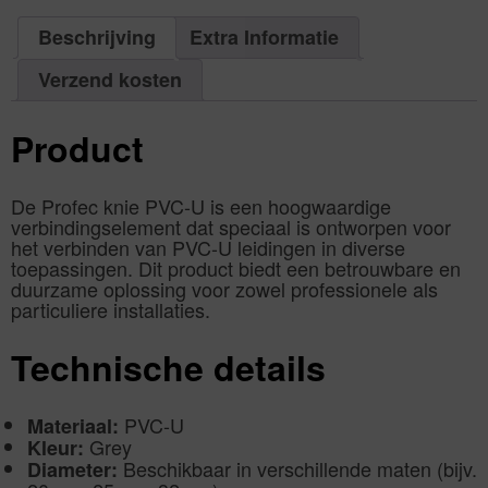
aantal
|
mm
Aantal
lijmmof
1
10bar
Beschrijving
Extra Informatie
PCS
grijs
aantal
|
Aantal
1
Verzend kosten
PCS
aantal
Product
De Profec knie PVC-U is een hoogwaardige
verbindingselement dat speciaal is ontworpen voor
het verbinden van PVC-U leidingen in diverse
toepassingen. Dit product biedt een betrouwbare en
duurzame oplossing voor zowel professionele als
particuliere installaties.
Technische details
PVC-U
Materiaal:
Grey
Kleur:
Beschikbaar in verschillende maten (bijv.
Diameter: