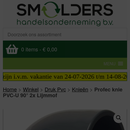
0 items
-
€ 0,00
MENU
 i.v.m. vakantie van 24-07-2026 t/m 14-08-2026 te
Home
>
Winkel
>
Druk Pvc
>
Knieën
>
Profec knie
PVC-U 90° 2x Lijmmof