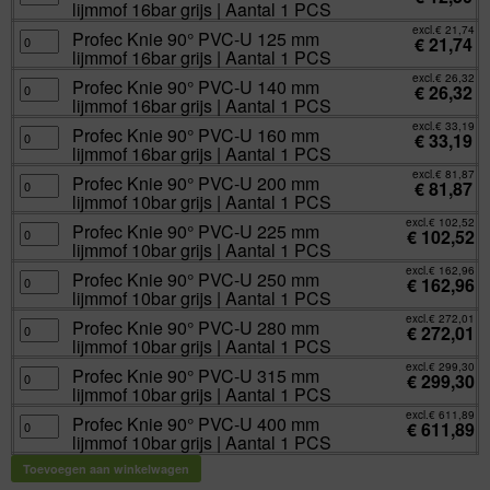
aantal
lijmmof 16bar grijs | Aantal 1 PCS
|
mm
90°
Aantal
lijmmof
PVC-
excl.
€
21,74
1
16bar
U
Profec
Profec Knie 90° PVC-U 125 mm
€
21,74
PCS
grijs
110
Knie
lijmmof 16bar grijs | Aantal 1 PCS
aantal
|
mm
90°
Aantal
lijmmof
PVC-
excl.
€
26,32
1
16bar
U
Profec
Profec Knie 90° PVC-U 140 mm
€
26,32
PCS
grijs
125
Knie
lijmmof 16bar grijs | Aantal 1 PCS
aantal
|
mm
90°
Aantal
lijmmof
PVC-
excl.
€
33,19
1
16bar
U
Profec
Profec Knie 90° PVC-U 160 mm
€
33,19
PCS
grijs
140
Knie
lijmmof 16bar grijs | Aantal 1 PCS
aantal
|
mm
90°
Aantal
lijmmof
PVC-
excl.
€
81,87
1
16bar
U
Profec
Profec Knie 90° PVC-U 200 mm
€
81,87
PCS
grijs
160
Knie
lijmmof 10bar grijs | Aantal 1 PCS
aantal
|
mm
90°
Aantal
lijmmof
PVC-
excl.
€
102,52
1
16bar
U
Profec
Profec Knie 90° PVC-U 225 mm
€
102,52
PCS
grijs
200
Knie
lijmmof 10bar grijs | Aantal 1 PCS
aantal
|
mm
90°
Aantal
lijmmof
PVC-
excl.
€
162,96
1
10bar
U
Profec
Profec Knie 90° PVC-U 250 mm
€
162,96
PCS
grijs
225
Knie
lijmmof 10bar grijs | Aantal 1 PCS
aantal
|
mm
90°
Aantal
lijmmof
PVC-
excl.
€
272,01
1
10bar
U
Profec
Profec Knie 90° PVC-U 280 mm
€
272,01
PCS
grijs
250
Knie
lijmmof 10bar grijs | Aantal 1 PCS
aantal
|
mm
90°
Aantal
lijmmof
PVC-
excl.
€
299,30
1
10bar
U
Profec
Profec Knie 90° PVC-U 315 mm
€
299,30
PCS
grijs
280
Knie
lijmmof 10bar grijs | Aantal 1 PCS
aantal
|
mm
90°
Aantal
lijmmof
PVC-
excl.
€
611,89
1
10bar
U
Profec
Profec Knie 90° PVC-U 400 mm
€
611,89
PCS
grijs
315
Knie
lijmmof 10bar grijs | Aantal 1 PCS
aantal
|
mm
90°
Aantal
lijmmof
PVC-
1
10bar
U
Toevoegen aan winkelwagen
PCS
grijs
400