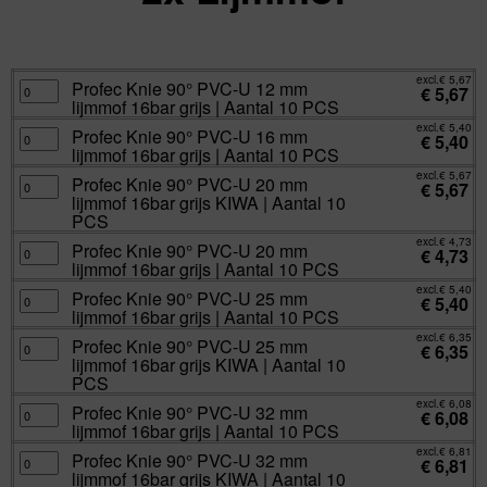
excl.
Va:
€
2,36
incl.
€
2,86
excl.
€
5,67
Profec
Profec Knie 90° PVC-U 12 mm
€
5,67
Knie
lijmmof 16bar grijs | Aantal 10 PCS
90°
PVC-
excl.
€
5,40
U
Profec
Profec Knie 90° PVC-U 16 mm
€
5,40
12
Knie
lijmmof 16bar grijs | Aantal 10 PCS
mm
90°
lijmmof
PVC-
excl.
€
5,67
16bar
U
Profec
Profec Knie 90° PVC-U 20 mm
€
5,67
grijs
16
Knie
lijmmof 16bar grijs KIWA | Aantal 10
|
mm
90°
Aantal
lijmmof
PVC-
PCS
10
16bar
U
PCS
grijs
20
excl.
€
4,73
Profec
Profec Knie 90° PVC-U 20 mm
aantal
|
mm
€
4,73
Knie
Aantal
lijmmof
lijmmof 16bar grijs | Aantal 10 PCS
90°
10
16bar
PVC-
PCS
grijs
excl.
€
5,40
U
Profec
Profec Knie 90° PVC-U 25 mm
aantal
KIWA
€
5,40
20
Knie
|
lijmmof 16bar grijs | Aantal 10 PCS
mm
90°
Aantal
lijmmof
PVC-
10
excl.
€
6,35
16bar
U
Profec
Profec Knie 90° PVC-U 25 mm
PCS
€
6,35
grijs
25
Knie
aantal
lijmmof 16bar grijs KIWA | Aantal 10
|
mm
90°
Aantal
lijmmof
PVC-
PCS
10
16bar
U
PCS
grijs
25
excl.
€
6,08
Profec
Profec Knie 90° PVC-U 32 mm
aantal
|
mm
€
6,08
Knie
Aantal
lijmmof
lijmmof 16bar grijs | Aantal 10 PCS
90°
10
16bar
PVC-
PCS
grijs
excl.
€
6,81
U
Profec
Profec Knie 90° PVC-U 32 mm
aantal
KIWA
€
6,81
32
Knie
|
lijmmof 16bar grijs KIWA | Aantal 10
mm
90°
Aantal