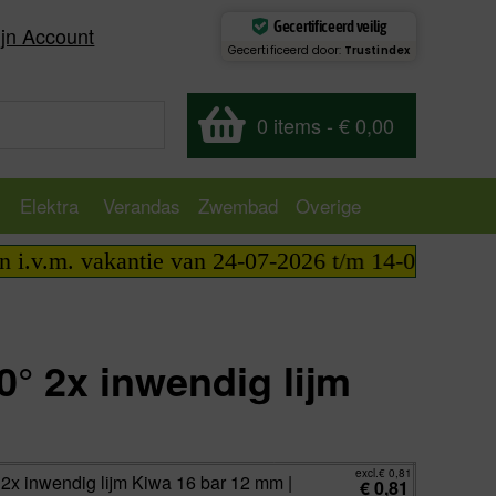
Gecertificeerd veilig
jn Account
Gecertificeerd door:
Trustindex
0 items
-
€ 0,00
Elektra
Verandas
Zwembad
Overige
. vakantie van 24-07-2026 t/m 14-08-2026 telefoni
0° 2x inwendig lijm
excl.
€
0,81
incl.
€
0,98
excl.
€
0,81
 2x inwendig lijm Kiwa 16 bar 12 mm |
€
0,81