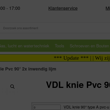
:00 - 17:00
Klantenservice
Mi
as, lucht en watertechniek
Tools
Schroeven en Bouten
*** Update *** | | Wij zijn i.v.m
ie Pvc 90° 2x inwendig lijm
VDL knie Pvc 9
Va:
VDL
VDL knie 90° type A pvc-u
knie