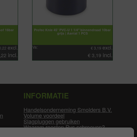
mof 16bar
Profec Knie 45° PVC-U 1 1/4″ binnendraad 10bar
grijs | Aantal 1 PCS
excl.
excl.
Va:
0,22
€
3,19
incl.
incl.
,22
€
3,19
INFORMATIE
Handelsonderneming Smolders B.V.
en
Volume voordeel
Slagpluggen gebruiken
Waarom roesten Rvs schroeven?
Schroefdraad tabel