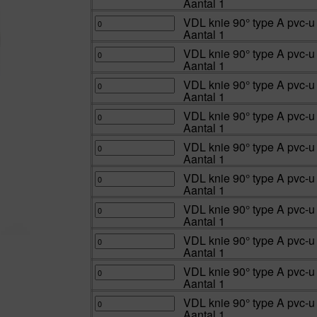
Aantal 1
90°
type
A
VDL
VDL knie 90° type A pvc-u
pvc-
knie
Aantal 1
u
90°
2x
type
inwendig
A
VDL
VDL knie 90° type A pvc-u
lijm
pvc-
knie
Aantal 1
Kiwa
u
90°
16
2x
type
bar
inwendig
A
VDL
VDL knie 90° type A pvc-u
12
lijm
pvc-
knie
Aantal 1
mm
Kiwa
u
90°
|
16
2x
type
Aantal
bar
inwendig
A
VDL
VDL knie 90° type A pvc-u
1
16
lijm
pvc-
knie
Aantal 1
aantal
mm
Kiwa
u
90°
|
16
2x
type
Aantal
bar
inwendig
A
VDL
VDL knie 90° type A pvc-u
1
20
lijm
pvc-
knie
Aantal 1
aantal
mm
Kiwa
u
90°
|
16
2x
type
Aantal
bar
inwendig
A
VDL
VDL knie 90° type A pvc-u
1
25
lijm
pvc-
knie
Aantal 1
aantal
mm
Kiwa
u
90°
|
10
2x
type
Aantal
bar
inwendig
A
VDL
VDL knie 90° type A pvc-u
1
32
lijm
pvc-
knie
Aantal 1
aantal
mm
Kiwa
u
90°
|
16
2x
type
Aantal
bar
inwendig
A
VDL
VDL knie 90° type A pvc-u
1
32
lijm
pvc-
knie
Aantal 1
aantal
mm
Kiwa
u
90°
|
10
2x
type
Aantal
bar
inwendig
A
VDL
VDL knie 90° type A pvc-u
1
40
lijm
pvc-
knie
Aantal 1
aantal
mm
Kiwa
u
90°
|
16
2x
type
Aantal
bar
inwendig
A
VDL
VDL knie 90° type A pvc-u
1
40
lijm
pvc-
knie
Aantal 1
aantal
mm
Kiwa
u
90°