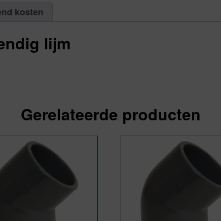
Aantal
1
end kosten
aantal
endig lijm
Gerelateerde producten