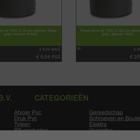
nie 45° PVC-U 12 mm lijmmof 16bar
Profec Knie 45° PVC-U 125 mm lijm
grijs | Aantal 10 PCS
grijs | Aantal 1 PCS
excl.
Va:
€
9,04
€
2
incl.
€
9,04
€
20
B.V.
CATEGORIEËN
Afvoer Pvc
Gereedschap
Druk Pvc
Schroeven en Bout
Tyleen
Elektra
PP producten
Verandas
Las producten
Zwembad