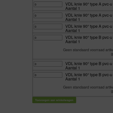
1
125
inwendig
A
VDL
VDL knie 90° type A pvc-u
aantal
mm
lijm
pvc-
knie
Aantal 1
|
16
u
90°
Aantal
bar
2x
type
1
160
inwendig
A
VDL
VDL knie 90° type A pvc-u
aantal
mm
lijm
pvc-
knie
Aantal 1
|
16
u
90°
Aantal
bar
2x
type
1
140
inwendig
A
VDL
VDL knie 90° type A pvc-u
aantal
mm
lijm
pvc-
knie
Aantal 1
|
10
u
90°
Aantal
bar
2x
type
1
200
inwendig
A
VDL
VDL knie 90° type B pvc-u
aantal
mm
lijm
pvc-
knie
Aantal 1
|
10
u
90°
Aantal
bar
2x
type
1
225
inwendig
B
Geen standaard voorraad artike
aantal
mm
lijm
pvc-
|
10
u
g
Aantal
bar
2x
1
250
inwendig
aantal
mm
lijm
VDL
VDL knie 90° type B pvc-u
|
10
knie
Aantal
bar
Aantal 1
90°
1
280
type
aantal
mm
B
VDL
VDL knie 90° type B pvc-u 
|
pvc-
knie
Aantal
Aantal 1
u
90°
1
2x
type
aantal
inwendig
B
Geen standaard voorraad artike
lijm
pvc-
10
u
g
bar
2x
315
inwendig
mm
lijm
Toevoegen aan winkelwagen
|
6
Aantal
bar
1
400
aantal
mm
|