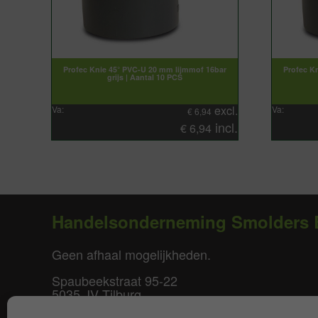
Profec Knie 45° PVC-U 20 mm lijmmof 16bar
Profec K
grijs | Aantal 10 PCS
excl.
Va:
Va:
€
6,94
incl.
€
6,94
Handelsonderneming Smolders 
Geen afhaal mogelijkheden.
Spaubeekstraat 95-22
5035 JV Tilburg