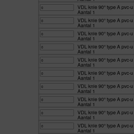
|
10
2x
type
Aantal
bar
inwendig
A
VDL
VDL knie 90° type A pvc-u
1
50
lijm
pvc-
knie
Aantal 1
aantal
mm
Kiwa
u
90°
|
16
2x
type
Aantal
bar
inwendig
A
VDL
VDL knie 90° type A pvc-u 
1
50
lijm
pvc-
knie
Aantal 1
aantal
mm
Kiwa
u
90°
|
10
2x
type
Aantal
bar
inwendig
A
VDL
VDL knie 90° type A pvc-u 
1
63
lijm
pvc-
knie
Aantal 1
aantal
mm
Kiwa
u
90°
|
16
2x
type
Aantal
bar
inwendig
A
VDL
VDL knie 90° type A pvc-u 
1
63
lijm
pvc-
knie
Aantal 1
aantal
mm
10
u
90°
|
bar
2x
type
Aantal
75
inwendig
A
VDL
VDL knie 90° type A pvc-u 
1
mm
lijm
pvc-
knie
Aantal 1
aantal
|
16
u
90°
Aantal
bar
2x
type
1
75
inwendig
A
VDL
VDL knie 90° type A pvc-u
aantal
mm
lijm
pvc-
knie
Aantal 1
|
10
u
90°
Aantal
bar
2x
type
1
90
inwendig
A
VDL
VDL knie 90° type A pvc-u
aantal
mm
lijm
pvc-
knie
Aantal 1
|
16
u
90°
Aantal
bar
2x
type
1
90
inwendig
A
VDL
VDL knie 90° type A pvc-u
aantal
mm
lijm
pvc-
knie
Aantal 1
|
10
u
90°
Aantal
bar
2x
type
1
110
inwendig
A
VDL
VDL knie 90° type A pvc-u
aantal
mm
lijm
pvc-
knie
Aantal 1
|
16
u
90°
Aantal
bar
2x
type
1
110
inwendig
A
VDL
VDL knie 90° type A pvc-u
aantal
mm
lijm
pvc-
knie
Aantal 1
|
16
u
90°
Aantal
bar
2x
type