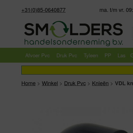
+31(0)85-0640877
ma. t/m vr. 09
Afvoer Pvc
Druk Pvc
Tyleen
PP
Las
G
Home
>
Winkel
>
Druk Pvc
>
Knieën
>
VDL kn