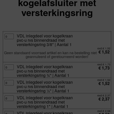
kogelafsluiter met
versterkingsring
excl.
Va:
€
1,52
incl.
€
1,84
VDL
VDL inlegdeel voor kogelkraan
inlegdeel
pvc-u rvs binnendraad met
voor
kogelkraan
versterkingsring 3/8" | Aantal 1
pvc-
u
excl.
€
1,52
€
1,52
rvs
Geen standaard voorraad artikel en kan na bestelling niet
binnendraad
geannuleerd of geretourneerd worden!
met
versterkingsring
3/8"
excl.
€
1,73
|
VDL
VDL inlegdeel voor kogelkraan
€
1,73
Aantal
inlegdeel
pvc-u rvs binnendraad met
1
voor
aantal
kogelkraan
versterkingsring ¾" | Aantal 1
pvc-
u
excl.
€
1,52
VDL
VDL inlegdeel voor kogelkraan
rvs
€
1,52
inlegdeel
binnendraad
pvc-u rvs binnendraad met
voor
met
kogelkraan
versterkingsring ½" | Aantal 1
versterkingsring
pvc-
¾"
u
excl.
€
2,37
|
VDL
VDL inlegdeel voor kogelkraan
rvs
€
2,37
Aantal
inlegdeel
binnendraad
pvc-u rvs binnendraad met
1
voor
met
aantal
kogelkraan
versterkingsring 1" | Aantal 1
versterkingsring
pvc-
½"
u
excl.
€
2,58
|
VDL
VDL inlegdeel voor kogelkraan
rvs