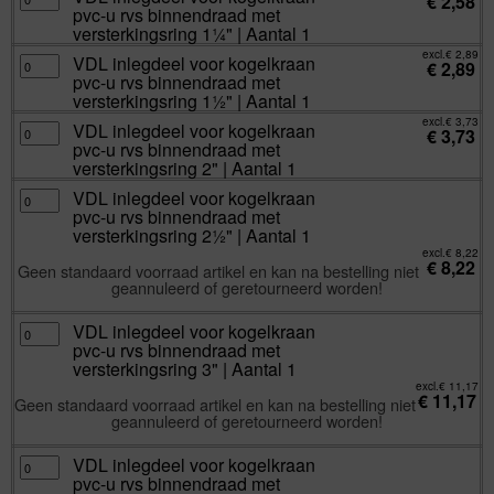
€
2,58
Aantal
inlegdeel
binnendraad
pvc-u rvs binnendraad met
1
voor
met
aantal
kogelkraan
versterkingsring 1¼" | Aantal 1
versterkingsring
pvc-
1"
u
excl.
€
2,89
|
VDL
VDL inlegdeel voor kogelkraan
rvs
€
2,89
Aantal
inlegdeel
binnendraad
pvc-u rvs binnendraad met
1
voor
met
aantal
kogelkraan
versterkingsring 1½" | Aantal 1
versterkingsring
pvc-
1¼"
u
excl.
€
3,73
|
VDL
VDL inlegdeel voor kogelkraan
rvs
€
3,73
Aantal
inlegdeel
binnendraad
pvc-u rvs binnendraad met
1
voor
met
aantal
kogelkraan
versterkingsring 2" | Aantal 1
versterkingsring
pvc-
1½"
u
|
VDL
VDL inlegdeel voor kogelkraan
rvs
Aantal
inlegdeel
binnendraad
pvc-u rvs binnendraad met
1
voor
met
aantal
kogelkraan
versterkingsring 2½" | Aantal 1
versterkingsring
pvc-
2"
u
excl.
€
8,22
|
€
8,22
rvs
Geen standaard voorraad artikel en kan na bestelling niet
Aantal
binnendraad
1
geannuleerd of geretourneerd worden!
met
aantal
versterkingsring
2½"
|
VDL
VDL inlegdeel voor kogelkraan
Aantal
inlegdeel
pvc-u rvs binnendraad met
1
voor
aantal
kogelkraan
versterkingsring 3" | Aantal 1
pvc-
u
excl.
€
11,17
€
11,17
rvs
Geen standaard voorraad artikel en kan na bestelling niet
binnendraad
geannuleerd of geretourneerd worden!
met
versterkingsring
3"
|
VDL
VDL inlegdeel voor kogelkraan
Aantal
inlegdeel
pvc-u rvs binnendraad met
1
voor