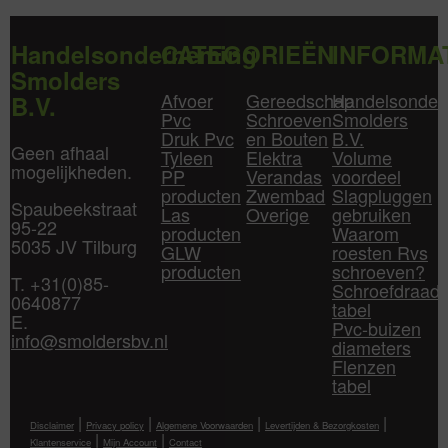
Handelsonderneming
CATEGORIEËN
INFORMA
Smolders
Afvoer
Gereedschap
Handelsonder
B.V.
Pvc
Schroeven
Smolders
Druk Pvc
en Bouten
B.V.
Geen afhaal
Tyleen
Elektra
Volume
mogelijkheden.
PP
Verandas
voordeel
producten
Zwembad
Slagpluggen
Spaubeekstraat
Las
Overige
gebruiken
95-22
producten
Waarom
5035 JV Tilburg
GLW
roesten Rvs
producten
schroeven?
T. +31(0)85-
Schroefdraad
0640877
tabel
E.
Pvc-buizen
info@smoldersbv.nl
diameters
Flenzen
tabel
|
|
|
|
Disclaimer
Privacy policy
Algemene Voorwaarden
Levertijden & Bezorgkosten
|
|
Klantenservice
Mijn Account
Contact