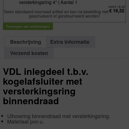
aantal
kogelkraan
versterkingsring 4" | Aantal 1
pvc-
u
excl.
€
16,32
€
16,32
rvs
Geen standaard voorraad artikel en kan na bestelling niet
binnendraad
geannuleerd of geretourneerd worden!
met
versterkingsring
4"
|
Toevoegen aan winkelwagen
Aantal
1
aantal
Beschrijving
Extra Informatie
Verzend kosten
VDL inlegdeel t.b.v.
kogelafsluiter met
versterkingsring
binnendraad
Uitvoering binnendraad met versterkingsring.
Materiaal pvc-u.