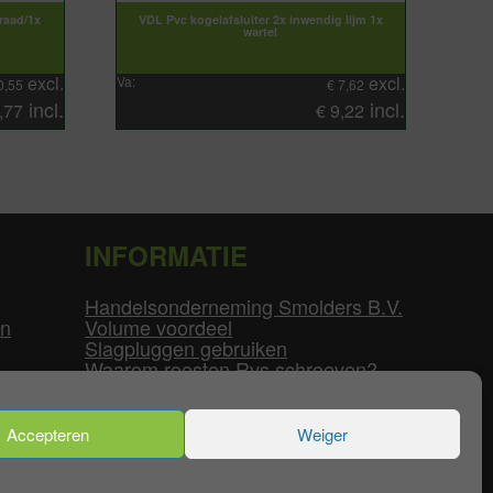
raad/1x
VDL Pvc kogelafsluiter 2x inwendig lijm 1x
wartel
excl.
excl.
Va:
0,55
€
7,62
incl.
incl.
,77
€
9,22
INFORMATIE
Handelsonderneming Smolders B.V.
en
Volume voordeel
Slagpluggen gebruiken
Waarom roesten Rvs schroeven?
Schroefdraad tabel
Pvc-buizen diameters
Flenzen tabel
Accepteren
Weiger
enservice
|
Mijn Account
|
Contact