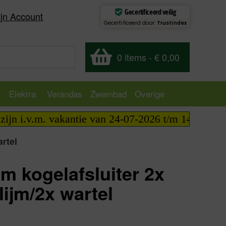
Gecertificeerd veilig
jn Account
Gecertificeerd door:
Trustindex
0 items
-
€ 0,00
Elektra
Verandas
Zwembad
Overige
 i.v.m. vakantie van 24-07-2026 t/m 14-08-2026 te
rtel
m kogelafsluiter 2x
lijm/2x wartel
excl.
€
12,35
incl.
€
14,94