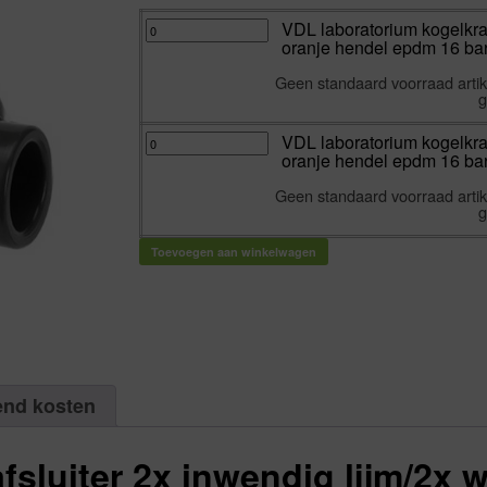
VDL
VDL laboratorium kogelkraa
laboratorium
oranje hendel epdm 16 bar
kogelkraan
pvc-
u
Geen standaard voorraad artike
2x
inwendig
g
lijm
/
2x
VDL
VDL laboratorium kogelkraa
wartel
laboratorium
oranje
oranje hendel epdm 16 bar
kogelkraan
hendel
pvc-
epdm
u
16
Geen standaard voorraad artike
2x
bar
inwendig
g
12
lijm
mm
/
|
2x
Aantal
Toevoegen aan winkelwagen
wartel
1
oranje
aantal
hendel
epdm
16
bar
16
mm
|
Aantal
1
aantal
end kosten
sluiter 2x inwendig lijm/2x w