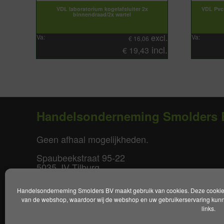
VDL laboratorium kogelafsluiter 2x
VDL Pvc 
binnendraad/2x wartel
excl.
Va:
Va:
€
16,06
incl.
€
19,43
Handelsonderneming Smolders 
Geen afhaal mogelijkheden.
Spaubeekstraat 95-22
5035 JV Tilburg
T. +31(0)85-0640877
Handelsonderneming Smolders BV maakt gebruik van cookies. Deze cookies 
E.
info@smoldersbv.nl
van de webshop, waardoor wij de webshop en uw gebruikerservaring kunne
links.
Disclaimer
|
Privacy policy
|
Alge