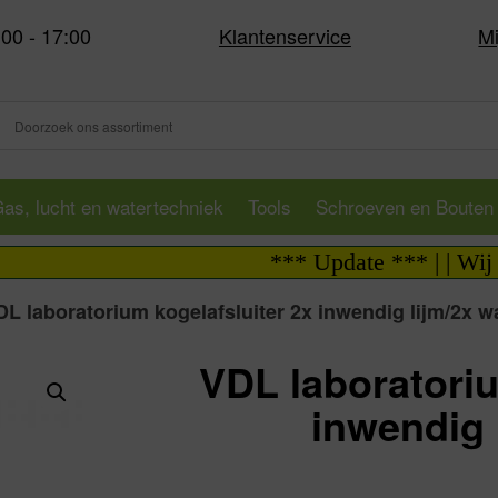
:00 - 17:00
Klantenservice
Mi
as, lucht en watertechniek
Tools
Schroeven en Bouten
*** Update *** | | Wij zijn
DL laboratorium kogelafsluiter 2x inwendig lijm/2x wa
VDL laboratoriu
inwendig 
Va: