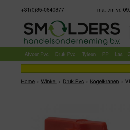
+31(0)85-0640877
ma. t/m vr. 09
Afvoer Pvc
Druk Pvc
Tyleen
PP
Las
G
Home
>
Winkel
>
Druk Pvc
>
Kogelkranen
>
V