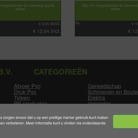
kogelafsluiter 2x inwendig lijm/2x
VDL Pvc kogelafsluiter 2x binnend
wartel
wartel
excl.
Va:
€
9,95
€
1
incl.
€
12,04
€
12
B.V.
CATEGORIEËN
Afvoer Pvc
Gereedschap
Druk Pvc
Schroeven en Bout
Tyleen
Elektra
PP producten
Verandas
Las producten
Zwembad
GLW producten
Overige
zorgen ervoor dat u op een prettige manier gebruik kunt maken
n verbeteren. Meer informatie kunt u vinden via onderstaande
mene Voorwaarden
|
Levertijden & Bezorgkosten
|
Klant