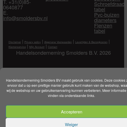
T. +31(0)85-
Schroefdraad
0640877
tabel
E.
Pvc-buizen
info@smoldersbv.nl
diameters
Flenzen
tabel
|
|
|
|
Disclaimer
Privacy policy
Algemene Voorwaarden
Levertijden & Bezorgkosten
|
|
Klantenservice
Mijn Account
Contact
Handelsonderneming Smolders B.V. 2026
Handelsonderneming Smolders BV maakt gebruik van cookies. Deze cookies 
ervoor dat u op een prettige manier gebruik kunt maken van de webshop, wa
wij de webshop en uw gebruikerservaring kunnen verbeteren. Meer informatie 
vinden via onderstaande links.
Accepteren
Weiger