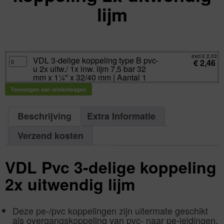
lijm
excl.
Va:
€
2,03
incl.
€
2,46
excl.
€
2,03
VDL
VDL 3-delige koppeling type B pvc-
€
2,46
3-
u 2x uitw./ 1x inw. lijm 7,5 bar 32
delige
koppeling
mm x 1¼" x 32/40 mm | Aantal 1
type
B
Toevoegen aan winkelwagen
pvc-
u
2x
uitw./
1x
Beschrijving
Extra Informatie
inw.
lijm
7,5
Verzend kosten
bar
32
mm
x
1¼"
VDL Pvc 3-delige koppeling
x
32/40
mm
2x uitwendig lijm
|
Aantal
1
aantal
Deze pe-/pvc koppelingen zijn uitermate geschikt
als overgangskoppeling van pvc- naar pe-leidingen.