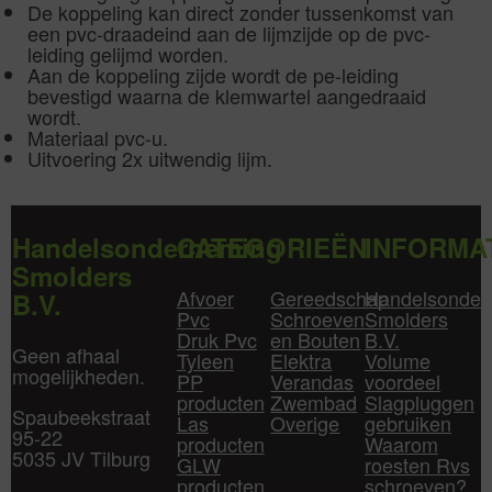
De koppeling kan direct zonder tussenkomst van
een pvc-draadeind aan de lijmzijde op de pvc-
leiding gelijmd worden.
Aan de koppeling zijde wordt de pe-leiding
bevestigd waarna de klemwartel aangedraaid
wordt.
Materiaal pvc-u.
Uitvoering 2x uitwendig lijm.
Handelsonderneming
CATEGORIEËN
INFORMA
Smolders
Afvoer
Gereedschap
Handelsonder
B.V.
Pvc
Schroeven
Smolders
Druk Pvc
en Bouten
B.V.
Geen afhaal
Tyleen
Elektra
Volume
mogelijkheden.
PP
Verandas
voordeel
producten
Zwembad
Slagpluggen
Spaubeekstraat
Las
Overige
gebruiken
95-22
producten
Waarom
5035 JV Tilburg
GLW
roesten Rvs
producten
schroeven?