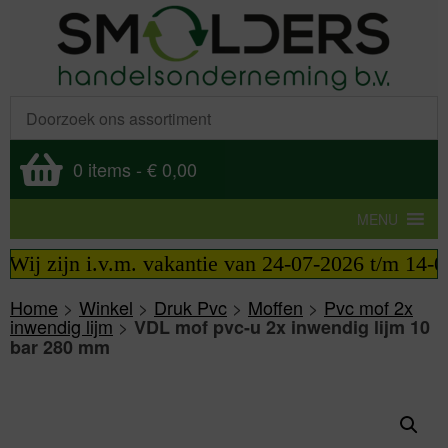
0 items
-
€ 0,00
MENU
Wij zijn i.v.m. vakantie van 24-07-2026 t/m 14-08
Home
>
Winkel
>
Druk Pvc
>
Moffen
>
Pvc mof 2x
inwendig lijm
>
VDL mof pvc-u 2x inwendig lijm 10
bar 280 mm