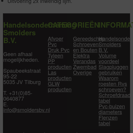
Uitvoering 2x inwendig lijm.
Handelsonderneming
CATEGORIEËN
INFORMA
Smolders
Afvoer
Gereedschap
Handelsonder
B.V.
Pvc
Schroeven
Smolders
Druk Pvc
en Bouten
B.V.
Geen afhaal
Tyleen
Elektra
Volume
mogelijkheden.
PP
Verandas
voordeel
producten
Zwembad
Slagpluggen
Spaubeekstraat
Las
Overige
gebruiken
95-22
producten
Waarom
5035 JV Tilburg
GLW
roesten Rvs
producten
schroeven?
T. +31(0)85-
Schroefdraad
0640877
tabel
E.
Pvc-buizen
info@smoldersbv.nl
diameters
Flenzen
tabel