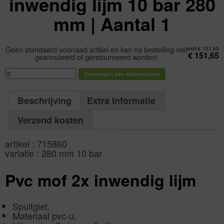
inwendig lijm 10 bar 280
mm | Aantal 1
Geen standaard voorraad artikel en kan na bestelling niet
excl.
€
151,65
€
151,65
geannuleerd of geretourneerd worden!
VDL
Toevoegen aan winkelwagen
mof
pvc-
u
2x
inwendig
Beschrijving
Extra Informatie
lijm
10
bar
Verzend kosten
280
mm
|
Aantal
artikel : 715860
1
aantal
variatie : 280 mm 10 bar
Pvc mof 2x inwendig lijm
Spuitgiet.
Materiaal pvc-u.