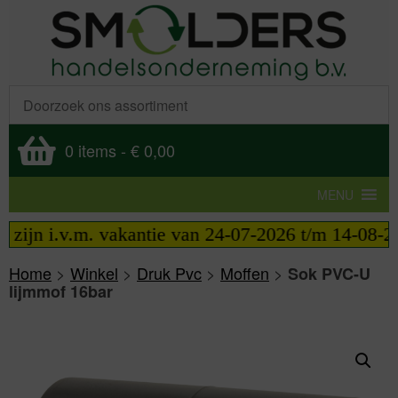
0 items
-
€ 0,00
MENU
jn i.v.m. vakantie van 24-07-2026 t/m 14-08-2026 
Home
>
Winkel
>
Druk Pvc
>
Moffen
>
Sok PVC-U
lijmmof 16bar