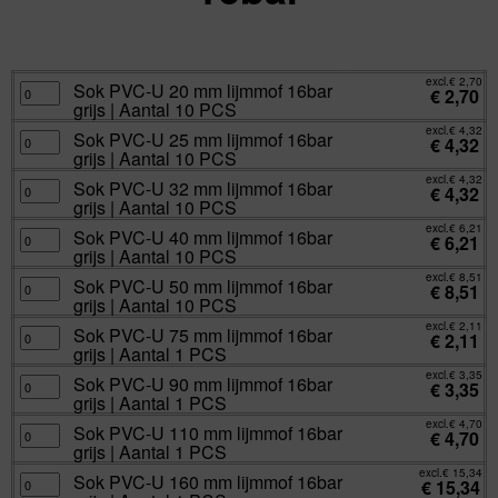
excl.
Va:
€
2,11
incl.
€
2,55
excl.
€
2,70
Sok
Sok PVC-U 20 mm lijmmof 16bar
€
2,70
PVC-
grijs | Aantal 10 PCS
U
20
excl.
€
4,32
mm
Sok
Sok PVC-U 25 mm lijmmof 16bar
€
4,32
lijmmof
PVC-
grijs | Aantal 10 PCS
16bar
U
grijs
25
excl.
€
4,32
|
mm
Sok
Sok PVC-U 32 mm lijmmof 16bar
€
4,32
Aantal
lijmmof
PVC-
grijs | Aantal 10 PCS
10
16bar
U
PCS
grijs
32
excl.
€
6,21
aantal
|
mm
Sok
Sok PVC-U 40 mm lijmmof 16bar
€
6,21
Aantal
lijmmof
PVC-
grijs | Aantal 10 PCS
10
16bar
U
PCS
grijs
40
excl.
€
8,51
aantal
|
mm
Sok
Sok PVC-U 50 mm lijmmof 16bar
€
8,51
Aantal
lijmmof
PVC-
grijs | Aantal 10 PCS
10
16bar
U
PCS
grijs
50
excl.
€
2,11
aantal
|
mm
Sok
Sok PVC-U 75 mm lijmmof 16bar
€
2,11
Aantal
lijmmof
PVC-
grijs | Aantal 1 PCS
10
16bar
U
PCS
grijs
75
excl.
€
3,35
aantal
|
mm
Sok
Sok PVC-U 90 mm lijmmof 16bar
€
3,35
Aantal
lijmmof
PVC-
grijs | Aantal 1 PCS
10
16bar
U
PCS
grijs
90
excl.
€
4,70
aantal
|
mm
Sok
Sok PVC-U 110 mm lijmmof 16bar
€
4,70
Aantal
lijmmof
PVC-
grijs | Aantal 1 PCS
1
16bar
U
PCS
grijs
110
excl.
€
15,34
aantal
|
mm
Sok
Sok PVC-U 160 mm lijmmof 16bar
€
15,34
Aantal
lijmmof
PVC-