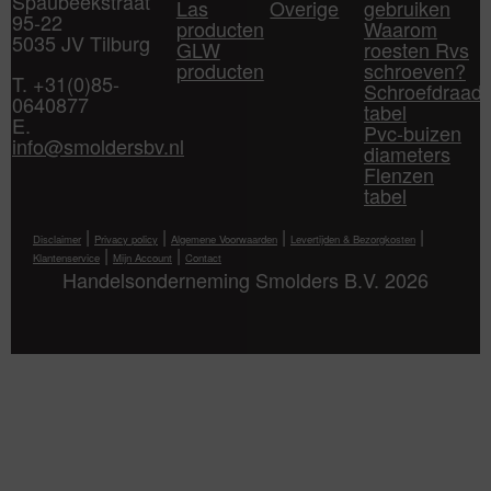
Spaubeekstraat
Las
Overige
gebruiken
95-22
producten
Waarom
5035 JV Tilburg
GLW
roesten Rvs
producten
schroeven?
T. +31(0)85-
Schroefdraad
0640877
tabel
E.
Pvc-buizen
info@smoldersbv.nl
diameters
Flenzen
tabel
|
|
|
|
Disclaimer
Privacy policy
Algemene Voorwaarden
Levertijden & Bezorgkosten
|
|
Klantenservice
Mijn Account
Contact
Handelsonderneming Smolders B.V. 2026