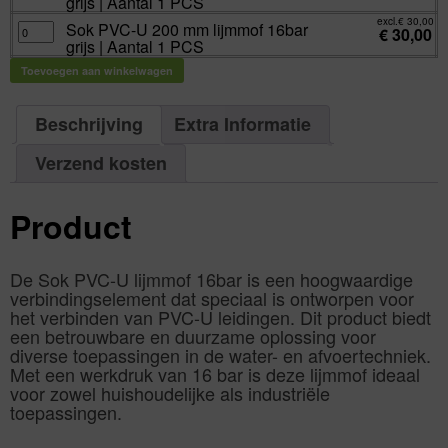
grijs | Aantal 1 PCS
1
16bar
U
PCS
grijs
160
excl.
€
30,00
aantal
|
mm
Sok
Sok PVC-U 200 mm lijmmof 16bar
€
30,00
Aantal
lijmmof
PVC-
grijs | Aantal 1 PCS
1
16bar
U
PCS
grijs
200
aantal
|
mm
Toevoegen aan winkelwagen
Aantal
lijmmof
1
16bar
PCS
grijs
aantal
|
Beschrijving
Extra Informatie
Aantal
1
PCS
aantal
Verzend kosten
Product
De Sok PVC-U lijmmof 16bar is een hoogwaardige
verbindingselement dat speciaal is ontworpen voor
het verbinden van PVC-U leidingen. Dit product biedt
een betrouwbare en duurzame oplossing voor
diverse toepassingen in de water- en afvoertechniek.
Met een werkdruk van 16 bar is deze lijmmof ideaal
voor zowel huishoudelijke als industriële
toepassingen.