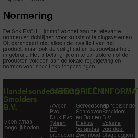
Normering
De Sok PVC-U lijmmof voldoet aan de relevante
normen en richtlijnen voor kunststof leidingsystemen.
Dit garandeert niet alleen de kwaliteit van het
product, maar ook de veiligheid en betrouwbaarheid
in gebruik. Het is belangrijk om te controleren of de
producten voldoen aan de lokale regelgeving en
normen voor specifieke toepassingen.
Handelsonderneming
CATEGORIEËN
INFORMA
Smolders
Afvoer
Gereedschap
Handelsonder
B.V.
Pvc
Schroeven
Smolders
Druk Pvc
en Bouten
B.V.
Geen afhaal
Tyleen
Elektra
Volume
mogelijkheden.
PP
Verandas
voordeel
producten
Zwembad
Slagpluggen