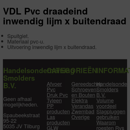
Aantal
1
VDL Pvc draadeind
aantal
inwendig lijm x buitendraad
Spuitgiet.
Materiaal pvc-u.
Uitvoering inwendig lijm x buitendraad.
Handelsonderneming
CATEGORIEËN
INFORMA
Smolders
Afvoer
Gereedschap
Handelsonder
B.V.
Pvc
Schroeven
Smolders
Druk Pvc
en Bouten
B.V.
Geen afhaal
Tyleen
Elektra
Volume
mogelijkheden.
PP
Verandas
voordeel
producten
Zwembad
Slagpluggen
Spaubeekstraat
Las
Overige
gebruiken
95-22
producten
Waarom
5035 JV Tilburg
GLW
roesten Rvs