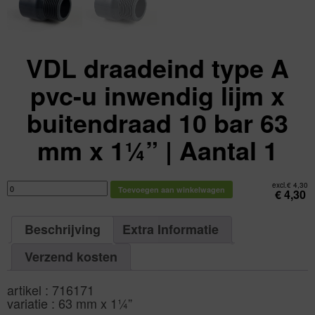
VDL draadeind type A
pvc-u inwendig lijm x
buitendraad 10 bar 63
mm x 1¼” | Aantal 1
VDL
excl.
€
4,30
Toevoegen aan winkelwagen
draadeind
€
4,30
type
A
pvc-
u
Beschrijving
Extra Informatie
inwendig
lijm
x
buitendraad
Verzend kosten
10
bar
63
mm
artikel : 716171
x
1¼"
variatie : 63 mm x 1¼”
|