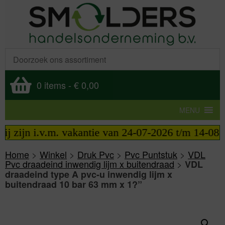
0 items
-
€ 0,00
MENU
j zijn i.v.m. vakantie van 24-07-2026 t/m 14-08-20
Home
>
Winkel
>
Druk Pvc
>
Pvc Puntstuk
>
VDL
Pvc draadeind inwendig lijm x buitendraad
>
VDL
draadeind type A pvc-u inwendig lijm x
buitendraad 10 bar 63 mm x 1?”