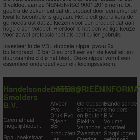
3 voldoet aan de NEN-EN-ISO 9001:2015 norm. Dit
geeft u de zekerheid dat dit product door een erkende
kwaliteitscontrole is gegaan. Het biedt gebruikers de
gemoedsrust dat ze kiezen voor een product dat aan
hoge eisen voldoet. Hierdoor is het een veilige keuze
voor zowel professioneel als particulier gebruik.
Investeer in de VDL dubbele nippel pvc-u 2x
buitendraad 16 bar 3 en profiteer van de kwaliteit en
duurzaamheid die het biedt. Deze nippel vormt een
essentieel onderdeel voor elk leidingsysteem.
Handelsonderneming
CATEGORIEËN
INFORMA
Smolders
Afvoer
Gereedschap
Handelsonder
B.V.
Pvc
Schroeven
Smolders
Druk Pvc
en Bouten
B.V.
Geen afhaal
Tyleen
Elektra
Volume
mogelijkheden.
PP
Verandas
voordeel
producten
Zwembad
Slagpluggen
Spaubeekstraat
Las
Overige
gebruiken