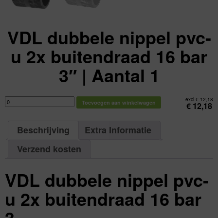
VDL dubbele nippel pvc-
u 2x buitendraad 16 bar
3″ | Aantal 1
VDL
excl.
€
12,18
Toevoegen aan winkelwagen
dubbele
€
12,18
nippel
pvc-
u
2x
Beschrijving
Extra Informatie
buitendraad
16
bar
3"
Verzend kosten
|
Aantal
1
aantal
VDL dubbele nippel pvc-
u 2x buitendraad 16 bar
3