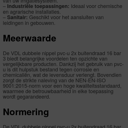
van uw irrigatiesysteem.
–
Ideaal voor chemische
Industriële toepassingen:
en agrarische installaties.
–
Geschikt voor het aansluiten van
Sanitair:
leidingen in gebouwen.
Meerwaarde
De VDL dubbele nippel pvc-u 2x buitendraad 16 bar
3 biedt belangrijke voordelen ten opzichte van
vergelijkbare producten. Dankzij het gebruik van pvc-
u is dit hulpstuk bestand tegen corrosie en
chemicaliën, wat de levensduur verlengt. Bovendien
zorgt de strikte naleving van de NEN-EN-ISO
9001:2015-norm voor een hoge kwaliteitsstandaard,
waarmee de betrouwbaarheid in elke toepassing
wordt gegarandeerd.
Normering
De VDL dubbele nippel pvc-u 2x buitendraad 16 bar