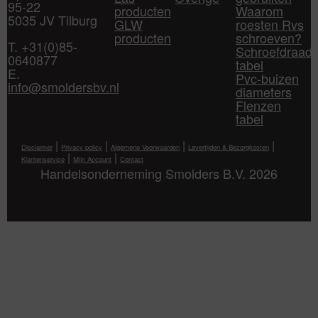
95-22
producten
Waarom
5035 JV Tilburg
GLW
roesten Rvs
producten
schroeven?
T. +31(0)85-
Schroefdraad
0640877
tabel
E.
Pvc-buizen
info@smoldersbv.nl
diameters
Flenzen
tabel
|
|
|
|
Disclaimer
Privacy policy
Algemene Voorwaarden
Levertijden & Bezorgkosten
|
|
Klantenservice
Mijn Account
Contact
Handelsonderneming Smolders B.V. 2026