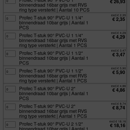
1"
€
26,93
ring
T-
binnendraad
binnendraad 16bar grijs met RVS
type
stuk
10bar
versterkt
90°
ring type versterkt | Aantal 10 PCS
grijs
|
PVC-
|
Aantal
U
excl.
€
2,35
Aantal
Profec
Profec T-stuk 90° PVC-U 1 1/4"
10
1"
€
2,35
10
T-
PCS
binnendraad
binnendraad 10bar grijs | Aantal 1
PCS
stuk
aantal
16bar
aantal
90°
PCS
grijs
PVC-
met
U
excl.
€
4,29
RVS
Profec
Profec T-stuk 90° PVC-U 1 1/4"
1
€
4,29
ring
T-
1/4"
binnendraad 16bar grijs met RVS
type
stuk
binnendraad
versterkt
90°
ring type versterkt | Aantal 1 PCS
10bar
|
PVC-
grijs
Aantal
U
excl.
€
3,47
|
Profec
Profec T-stuk 90° PVC-U 1 1/2"
10
1
€
3,47
Aantal
T-
PCS
1/4"
binnendraad 10bar grijs | Aantal 1
1
stuk
aantal
binnendraad
PCS
90°
PCS
16bar
aantal
PVC-
grijs
U
excl.
€
5,90
met
Profec
Profec T-stuk 90° PVC-U 1 1/2"
1
€
5,90
RVS
T-
1/2"
binnendraad 16bar grijs met RVS
ring
stuk
binnendraad
type
90°
ring type versterkt | Aantal 1 PCS
10bar
versterkt
PVC-
grijs
|
U
excl.
€
4,86
|
Profec
Profec T-stuk 90° PVC-U 2"
Aantal
1
€
4,86
Aantal
T-
1
1/2"
binnendraad 10bar grijs | Aantal 1
1
stuk
PCS
binnendraad
PCS
90°
PCS
aantal
16bar
aantal
PVC-
grijs
U
excl.
€
8,74
met
Profec
Profec T-stuk 90° PVC-U 2"
2"
€
8,74
RVS
T-
binnendraad
binnendraad 16bar grijs met RVS
ring
stuk
10bar
type
90°
ring type versterkt | Aantal 1 PCS
grijs
versterkt
PVC-
|
|
U
excl.
€
18,16
Aantal
Profec
Profec T-stuk 90° PVC-U 2 1/2"
Aantal
2"
€
18,16
1
T-
1
binnendraad
binnendraad 10bar grijs | Aantal 1
PCS
stuk