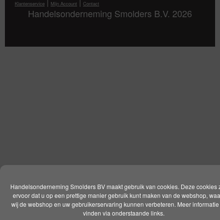
|
|
Klantenservice
Mijn Account
Contact
Handelsonderneming Smolders B.V. 2026
Handelsonderneming Smolders BV maakt gebruik van cookies. Deze cookies 
ervoor dat u op een prettige manier gebruik kunt maken van de webshop, wa
wij de webshop en uw gebruikerservaring kunnen verbeteren. Meer informatie 
vinden via onderstaande links.