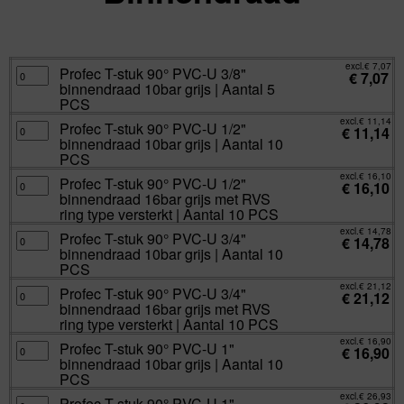
excl.
Va:
€
0,00
incl.
€
0,00
excl.
€
7,07
Profec
Profec T-stuk 90° PVC-U 3/8"
€
7,07
T-
binnendraad 10bar grijs | Aantal 5
stuk
90°
PCS
PVC-
U
excl.
€
11,14
Profec
Profec T-stuk 90° PVC-U 1/2"
3/8"
€
11,14
T-
binnendraad
binnendraad 10bar grijs | Aantal 10
stuk
10bar
90°
PCS
grijs
PVC-
|
U
excl.
€
16,10
Aantal
Profec
Profec T-stuk 90° PVC-U 1/2"
1/2"
€
16,10
5
T-
binnendraad
binnendraad 16bar grijs met RVS
PCS
stuk
10bar
aantal
90°
ring type versterkt | Aantal 10 PCS
grijs
PVC-
|
U
excl.
€
14,78
Aantal
Profec
Profec T-stuk 90° PVC-U 3/4"
1/2"
€
14,78
10
T-
binnendraad
binnendraad 10bar grijs | Aantal 10
PCS
stuk
16bar
aantal
90°
PCS
grijs
PVC-
met
U
excl.
€
21,12
RVS
Profec
Profec T-stuk 90° PVC-U 3/4"
3/4"
€
21,12
ring
T-
binnendraad
binnendraad 16bar grijs met RVS
type
stuk
10bar
versterkt
90°
ring type versterkt | Aantal 10 PCS
grijs
|
PVC-
|
Aantal
U
excl.
€
16,90
Aantal
Profec
Profec T-stuk 90° PVC-U 1"
10
3/4"
€
16,90
10
T-
PCS
binnendraad
binnendraad 10bar grijs | Aantal 10
PCS
stuk
aantal
16bar
aantal
90°
PCS
grijs
PVC-
met
U
excl.
€
26,93
RVS
Profec
Profec T-stuk 90° PVC-U 1"