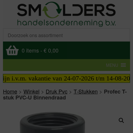
0 items
-
€ 0,00
MENU
 i.v.m. vakantie van 24-07-2026 t/m 14-08-2026 te
Home
>
Winkel
>
Druk Pvc
>
T-Stukken
>
Profec T-
stuk PVC-U Binnendraad