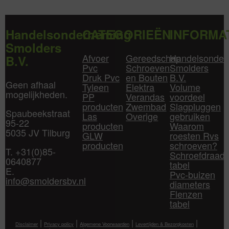
Handelsonderneming
CATEGORIEËN
INFORMA
Smolders
Afvoer
Gereedschap
Handelsonder
B.V.
Pvc
Schroeven
Smolders
Druk Pvc
en Bouten
B.V.
Geen afhaal
Tyleen
Elektra
Volume
mogelijkheden.
PP
Verandas
voordeel
producten
Zwembad
Slagpluggen
Spaubeekstraat
Las
Overige
gebruiken
95-22
producten
Waarom
5035 JV Tilburg
GLW
roesten Rvs
producten
schroeven?
T. +31(0)85-
Schroefdraad
0640877
tabel
E.
Pvc-buizen
info@smoldersbv.nl
diameters
Flenzen
tabel
|
|
|
|
Disclaimer
Privacy policy
Algemene Voorwaarden
Levertijden & Bezorgkosten