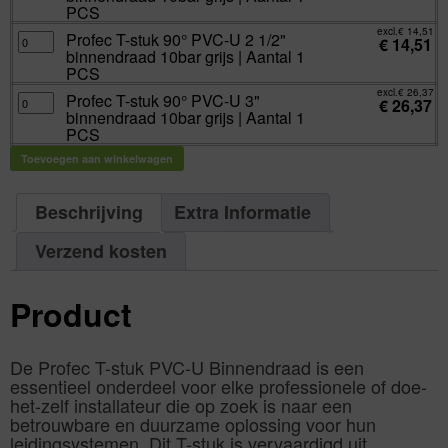
PCS
16bar
aantal
90°
PCS
aantal
grijs
PVC-
met
U
excl.
€
14,51
RVS
Profec
Profec T-stuk 90° PVC-U 2 1/2"
2
€
14,51
ring
T-
1/2"
binnendraad 10bar grijs | Aantal 1
type
stuk
binnendraad
versterkt
90°
PCS
10bar
|
PVC-
grijs
Aantal
U
excl.
€
26,37
|
Profec
Profec T-stuk 90° PVC-U 3"
1
2
€
26,37
Aantal
T-
PCS
1/2"
binnendraad 10bar grijs | Aantal 1
1
stuk
aantal
binnendraad
PCS
90°
PCS
10bar
aantal
PVC-
grijs
U
|
Toevoegen aan winkelwagen
3"
Aantal
binnendraad
1
10bar
PCS
grijs
aantal
|
Beschrijving
Extra Informatie
Aantal
1
PCS
Verzend kosten
aantal
Product
De Profec T-stuk PVC-U Binnendraad is een
essentieel onderdeel voor elke professionele of doe-
het-zelf installateur die op zoek is naar een
betrouwbare en duurzame oplossing voor hun
leidingsystemen. Dit T-stuk is vervaardigd uit