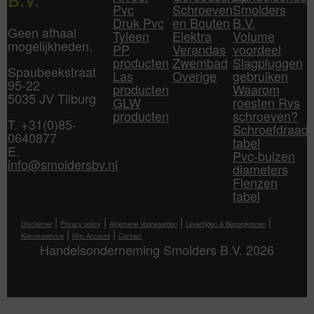
B.V.
Pvc
Schroeven
Smolders
Druk Pvc
en Bouten
B.V.
Geen afhaal
Tyleen
Elektra
Volume
mogelijkheden.
PP
Verandas
voordeel
producten
Zwembad
Slagpluggen
Spaubeekstraat
Las
Overige
gebruiken
95-22
producten
Waarom
5035 JV Tilburg
GLW
roesten Rvs
producten
schroeven?
T. +31(0)85-
Schroefdraad
0640877
tabel
E.
Pvc-buizen
info@smoldersbv.nl
diameters
Flenzen
tabel
|
|
|
|
Disclaimer
Privacy policy
Algemene Voorwaarden
Levertijden & Bezorgkosten
|
|
Klantenservice
Mijn Account
Contact
Handelsonderneming Smolders B.V. 2026