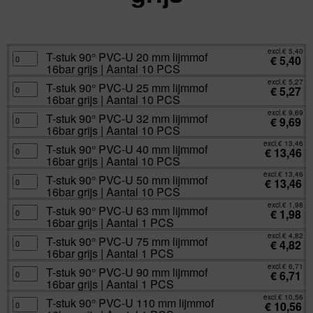
excl.
Va:
€
1,98
incl.
€
2,40
excl.
€
5,40
T-
T-stuk 90° PVC-U 20 mm lijmmof
€
5,40
stuk
16bar grijs | Aantal 10 PCS
90°
PVC-
excl.
€
5,27
U
T-
T-stuk 90° PVC-U 25 mm lijmmof
€
5,27
20
stuk
16bar grijs | Aantal 10 PCS
mm
90°
lijmmof
PVC-
excl.
€
9,69
16bar
U
T-
T-stuk 90° PVC-U 32 mm lijmmof
€
9,69
grijs
25
stuk
16bar grijs | Aantal 10 PCS
|
mm
90°
Aantal
lijmmof
PVC-
excl.
€
13,46
10
16bar
U
T-
T-stuk 90° PVC-U 40 mm lijmmof
€
13,46
PCS
grijs
32
stuk
16bar grijs | Aantal 10 PCS
aantal
|
mm
90°
Aantal
lijmmof
PVC-
excl.
€
13,46
10
16bar
U
T-
T-stuk 90° PVC-U 50 mm lijmmof
€
13,46
PCS
grijs
40
stuk
16bar grijs | Aantal 10 PCS
aantal
|
mm
90°
Aantal
lijmmof
PVC-
excl.
€
1,98
10
16bar
U
T-
T-stuk 90° PVC-U 63 mm lijmmof
€
1,98
PCS
grijs
50
stuk
16bar grijs | Aantal 1 PCS
aantal
|
mm
90°
Aantal
lijmmof
PVC-
excl.
€
4,82
10
16bar
U
T-
T-stuk 90° PVC-U 75 mm lijmmof
€
4,82
PCS
grijs
63
stuk
16bar grijs | Aantal 1 PCS
aantal
|
mm
90°
Aantal
lijmmof
PVC-
excl.
€
6,71
10
16bar
U
T-
T-stuk 90° PVC-U 90 mm lijmmof
€
6,71
PCS
grijs
75
stuk
16bar grijs | Aantal 1 PCS
aantal
|
mm
90°
Aantal
lijmmof
PVC-
excl.
€
10,56
1
16bar
U
T-
T-stuk 90° PVC-U 110 mm lijmmof
€
10,56
PCS
grijs
90
stuk