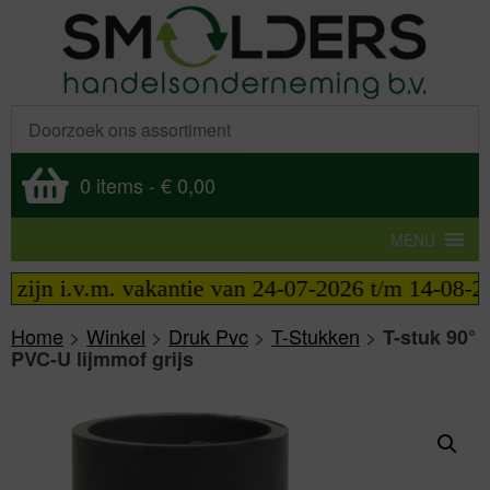
0 items
-
€ 0,00
MENU
jn i.v.m. vakantie van 24-07-2026 t/m 14-08-2026 
Home
>
Winkel
>
Druk Pvc
>
T-Stukken
>
T-stuk 90°
PVC-U lijmmof grijs