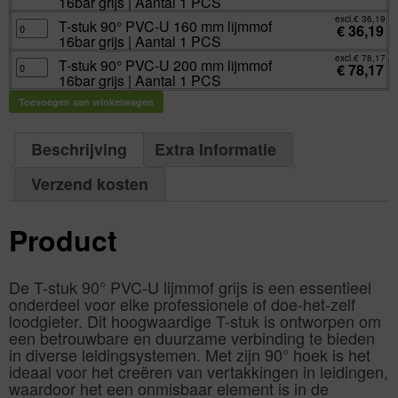
16bar grijs | Aantal 1 PCS
aantal
|
mm
90°
Aantal
lijmmof
PVC-
excl.
€
36,19
1
16bar
U
T-
T-stuk 90° PVC-U 160 mm lijmmof
€
36,19
PCS
grijs
110
stuk
16bar grijs | Aantal 1 PCS
aantal
|
mm
90°
Aantal
lijmmof
PVC-
excl.
€
78,17
1
16bar
U
T-
T-stuk 90° PVC-U 200 mm lijmmof
€
78,17
PCS
grijs
160
stuk
16bar grijs | Aantal 1 PCS
aantal
|
mm
90°
Aantal
lijmmof
PVC-
1
16bar
U
Toevoegen aan winkelwagen
PCS
grijs
200
aantal
|
mm
Aantal
lijmmof
1
16bar
Beschrijving
Extra Informatie
PCS
grijs
aantal
|
Aantal
1
Verzend kosten
PCS
aantal
Product
De T-stuk 90° PVC-U lijmmof grijs is een essentieel
onderdeel voor elke professionele of doe-het-zelf
loodgieter. Dit hoogwaardige T-stuk is ontworpen om
een betrouwbare en duurzame verbinding te bieden
in diverse leidingsystemen. Met zijn 90° hoek is het
ideaal voor het creëren van vertakkingen in leidingen,
waardoor het een onmisbaar element is in de