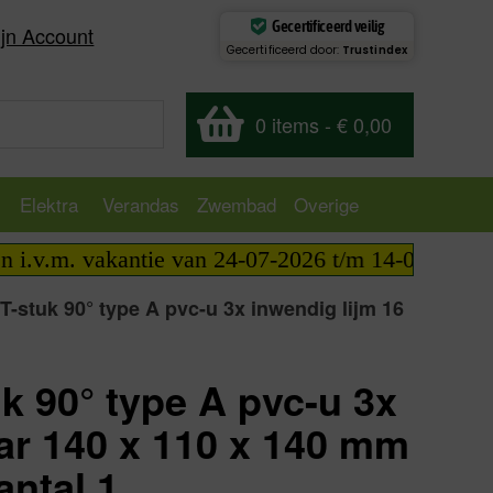
Gecertificeerd veilig
jn Account
Gecertificeerd door:
Trustindex
0 items
-
€ 0,00
Elektra
Verandas
Zwembad
Overige
.m. vakantie van 24-07-2026 t/m 14-08-2026 telefon
T-stuk 90° type A pvc-u 3x inwendig lijm 16
k 90° type A pvc-u 3x
bar 140 x 110 x 140 mm
antal 1