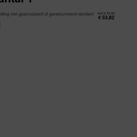
lling niet geannuleerd of geretourneerd worden!
excl.
€
53,82
€
53,82