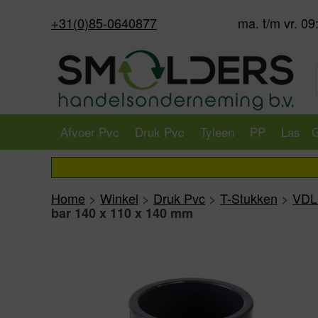
+31(0)85-0640877
ma. t/m vr. 09
Afvoer Pvc
Druk Pvc
Tyleen
PP
Las
G
Home
>
Winkel
>
Druk Pvc
>
T-Stukken
>
VDL 
bar 140 x 110 x 140 mm