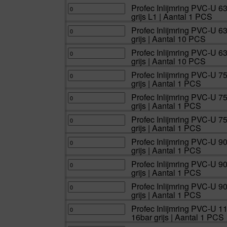
10
16bar
mm
63
Profec
Profec Inlijmring PVC-U 6
PCS
grijs
lijmspie
mm
Inlijmring
grijs L1 | Aantal 1 PCS
aantal
|
x
x
PVC-
Aantal
lijmmof
32
U
10
16bar
mm
63
Profec
Profec Inlijmring PVC-U 6
PCS
grijs
lijmspie
mm
Inlijmring
grijs | Aantal 10 PCS
aantal
L1
x
x
PVC-
|
lijmmof
40
U
Aantal
16bar
mm
63
Profec
Profec Inlijmring PVC-U 6
1
grijs
lijmspie
mm
Inlijmring
grijs | Aantal 10 PCS
PCS
|
x
x
PVC-
aantal
Aantal
lijmmof
40
U
10
16bar
mm
63
Profec
Profec Inlijmring PVC-U 7
PCS
grijs
lijmspie
mm
Inlijmring
grijs | Aantal 1 PCS
aantal
L1
x
x
PVC-
|
lijmmof
50
U
Aantal
16bar
mm
75
Profec
Profec Inlijmring PVC-U 7
1
grijs
lijmspie
mm
Inlijmring
grijs | Aantal 1 PCS
PCS
|
x
x
PVC-
aantal
Aantal
lijmmof
40
U
10
16bar
mm
75
Profec
Profec Inlijmring PVC-U 7
PCS
grijs
lijmspie
mm
Inlijmring
grijs | Aantal 1 PCS
aantal
|
x
x
PVC-
Aantal
lijmmof
50
U
10
16bar
mm
75
Profec
Profec Inlijmring PVC-U 9
PCS
grijs
lijmspie
mm
Inlijmring
grijs | Aantal 1 PCS
aantal
|
x
x
PVC-
Aantal
lijmmof
63
U
1
16bar
mm
90
Profec
Profec Inlijmring PVC-U 9
PCS
grijs
lijmspie
mm
Inlijmring
grijs | Aantal 1 PCS
aantal
|
x
x
PVC-
Aantal
lijmmof
50
U
1
16bar
mm
90
Profec
Profec Inlijmring PVC-U 9
PCS
grijs
lijmspie
mm
Inlijmring
grijs | Aantal 1 PCS
aantal
|
x
x
PVC-
Aantal
lijmmof
63
U
1
16bar
mm
90
Profec
Profec Inlijmring PVC-U 1
PCS
grijs
lijmspie
mm
Inlijmring
16bar grijs | Aantal 1 PCS
aantal
|
x
x
PVC-
Aantal
lijmmof
75
U