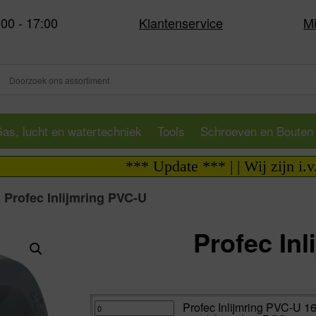
:00 - 17:00
Klantenservice
Mi
as, lucht en watertechniek
Tools
Schroeven en Bouten
*** Update *** | | Wij zijn i.v.m. vakanti
>
Profec Inlijmring PVC-U
Profec In
Va:
Profec
Profec Inlijmring PVC-U 1
Inlijmring