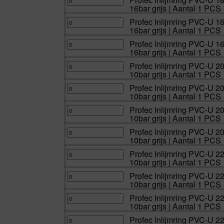
PCS
grijs
lijmspie
mm
Inlijmring
16bar grijs | Aantal 1 PCS
aantal
|
x
x
PVC-
Aantal
lijmmof
90
U
1
16bar
mm
160
Profec
Profec Inlijmring PVC-U 1
PCS
grijs
lijmspie
mm
Inlijmring
16bar grijs | Aantal 1 PCS
aantal
|
x
x
PVC-
Aantal
lijmmof
110
U
1
16bar
mm
160
Profec
Profec Inlijmring PVC-U 1
PCS
grijs
lijmspie
mm
Inlijmring
16bar grijs | Aantal 1 PCS
aantal
|
x
x
PVC-
Aantal
lijmmof
125
U
1
16bar
mm
160
Profec
Profec Inlijmring PVC-U 2
PCS
grijs
lijmspie
mm
Inlijmring
10bar grijs | Aantal 1 PCS
aantal
|
x
x
PVC-
Aantal
lijmmof
140
U
1
16bar
mm
200
Profec
Profec Inlijmring PVC-U 2
PCS
grijs
lijmspie
mm
Inlijmring
10bar grijs | Aantal 1 PCS
aantal
|
x
x
PVC-
Aantal
lijmmof
110
U
1
16bar
mm
200
Profec
Profec Inlijmring PVC-U 2
PCS
grijs
lijmspie
mm
Inlijmring
10bar grijs | Aantal 1 PCS
aantal
|
x
x
PVC-
Aantal
lijmmof
125
U
1
10bar
mm
200
Profec
Profec Inlijmring PVC-U 2
PCS
grijs
lijmspie
mm
Inlijmring
10bar grijs | Aantal 1 PCS
aantal
|
x
x
PVC-
Aantal
lijmmof
140
U
1
10bar
mm
200
Profec
Profec Inlijmring PVC-U 2
PCS
grijs
lijmspie
mm
Inlijmring
10bar grijs | Aantal 1 PCS
aantal
|
x
x
PVC-
Aantal
lijmmof
160
U
1
10bar
mm
225
Profec
Profec Inlijmring PVC-U 2
PCS
grijs
lijmspie
mm
Inlijmring
10bar grijs | Aantal 1 PCS
aantal
|
x
x
PVC-
Aantal
lijmmof
110
U
1
10bar
mm
225
Profec
Profec Inlijmring PVC-U 2
PCS
grijs
lijmspie
mm
Inlijmring
10bar grijs | Aantal 1 PCS
aantal
|
x
x
PVC-
Aantal
lijmmof
140
U
1
10bar
mm
225
Profec
Profec Inlijmring PVC-U 2
PCS
grijs
lijmspie
mm
Inlijmring