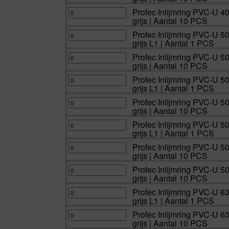
Aantal
lijmmof
20
U
10
16bar
mm
40
Profec
Profec Inlijmring PVC-U 4
PCS
grijs
lijmspie
mm
Inlijmring
grijs | Aantal 10 PCS
aantal
|
x
x
PVC-
Aantal
lijmmof
25
U
10
16bar
mm
40
Profec
Profec Inlijmring PVC-U 5
PCS
grijs
lijmspie
mm
Inlijmring
grijs L1 | Aantal 1 PCS
aantal
|
x
x
PVC-
Aantal
lijmmof
32
U
10
16bar
mm
50
Profec
Profec Inlijmring PVC-U 5
PCS
grijs
lijmspie
mm
Inlijmring
grijs | Aantal 10 PCS
aantal
|
x
x
PVC-
Aantal
lijmmof
20
U
10
16bar
mm
50
Profec
Profec Inlijmring PVC-U 5
PCS
grijs
lijmspie
mm
Inlijmring
grijs L1 | Aantal 1 PCS
aantal
|
x
x
PVC-
Aantal
lijmmof
20
U
10
16bar
mm
50
Profec
Profec Inlijmring PVC-U 5
PCS
grijs
lijmspie
mm
Inlijmring
grijs | Aantal 10 PCS
aantal
L1
x
x
PVC-
|
lijmmof
25
U
Aantal
16bar
mm
50
Profec
Profec Inlijmring PVC-U 5
1
grijs
lijmspie
mm
Inlijmring
grijs L1 | Aantal 1 PCS
PCS
|
x
x
PVC-
aantal
Aantal
lijmmof
25
U
10
16bar
mm
50
Profec
Profec Inlijmring PVC-U 5
PCS
grijs
lijmspie
mm
Inlijmring
grijs | Aantal 10 PCS
aantal
L1
x
x
PVC-
|
lijmmof
32
U
Aantal
16bar
mm
50
Profec
Profec Inlijmring PVC-U 5
1
grijs
lijmspie
mm
Inlijmring
grijs | Aantal 10 PCS
PCS
|
x
x
PVC-
aantal
Aantal
lijmmof
32
U
10
16bar
mm
50
Profec
Profec Inlijmring PVC-U 6
PCS
grijs
lijmspie
mm
Inlijmring
grijs L1 | Aantal 1 PCS
aantal
L1
x
x
PVC-
|
lijmmof
40
U
Aantal
16bar
mm
63
Profec
Profec Inlijmring PVC-U 6
1
grijs
lijmspie
mm
Inlijmring
grijs | Aantal 10 PCS
PCS
|
x
x
PVC-
aantal
Aantal
lijmmof
25
U