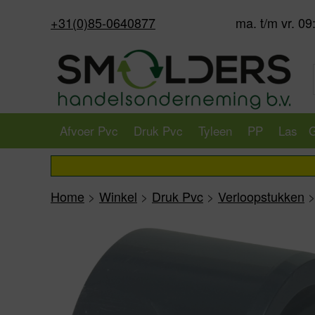
+31(0)85-0640877
ma. t/m vr. 09
Afvoer Pvc
Druk Pvc
Tyleen
PP
Las
G
Home
>
Winkel
>
Druk Pvc
>
Verloopstukken