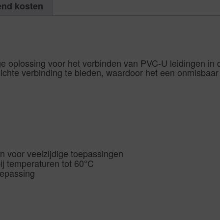
aantal
|
x
end kosten
Aantal
lijmmof
1
10bar
PCS
grijs
aantal
|
Aantal
1
PCS
aantal
 oplossing voor het verbinden van PVC-U leidingen in di
hte verbinding te bieden, waardoor het een onmisbaar o
n voor veelzijdige toepassingen
ij temperaturen tot 60°C
oepassing