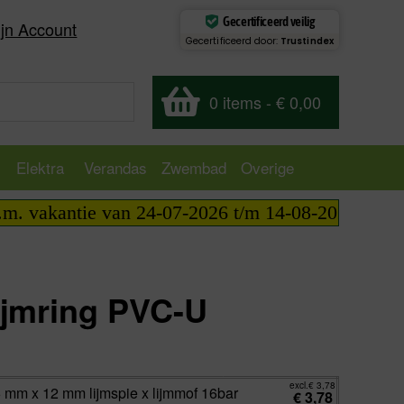
Gecertificeerd veilig
jn Account
Gecertificeerd door:
Trustindex
0 items
-
€ 0,00
Elektra
Verandas
Zwembad
Overige
e van 24-07-2026 t/m 14-08-2026 telefonisch berei
lijmring PVC-U
excl.
€
0,00
incl.
€
0,00
excl.
€
3,78
6 mm x 12 mm lijmspie x lijmmof 16bar
€
3,78