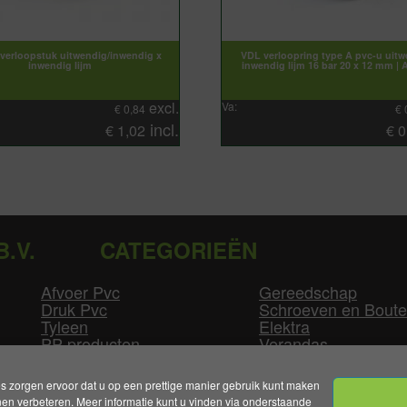
verloopstuk uitwendig/inwendig x
VDL verloopring type A pvc-u uitw
inwendig lijm
inwendig lijm 16 bar 20 x 12 mm | 
excl.
Va:
€
0,84
€
incl.
€
1,02
€
0
B.V.
CATEGORIEËN
Afvoer Pvc
Gereedschap
Druk Pvc
Schroeven en Bout
Tyleen
Elektra
PP producten
Verandas
Las producten
Zwembad
GLW producten
Overige
zorgen ervoor dat u op een prettige manier gebruik kunt maken
n verbeteren. Meer informatie kunt u vinden via onderstaande