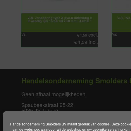
VDL verloopring type A pvc-u uitwendig x
VDL Pvc 
inwendig lijm 16 bar 63 x 50 mm | Aantal 1
excl.
Va:
Va:
€
1,59
incl.
€
1,59
Handelsonderneming Smolders 
Geen afhaal mogelijkheden.
Spaubeekstraat 95-22
5035 JV Tilburg
T. +31(0)85-0640877
Handelsonderneming Smolders BV maakt gebruik van cookies. Deze cookies 
E.
info@smoldersbv.nl
van de webshop, waardoor wij de webshop en uw gebruikerservaring kunne