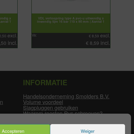
endig x
VDL verloopring type A pvc-u uitwendig x
Aantal 1
inwendig lijm 16 bar 110 x 90 mm | Aantal 1
excl.
excl.
Va:
0,50
€
8,59
incl.
incl.
,50
€
8,59
INFORMATIE
Handelsonderneming Smolders B.V.
en
Volume voordeel
Slagpluggen gebruiken
Waarom roesten Rvs schroeven?
Schroefdraad tabel
Pvc-buizen diameters
Flenzen tabel
Accepteren
Weiger