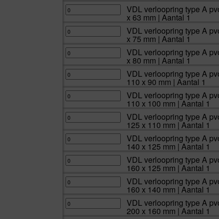
aantal
mm
bar
x
A
|
40
inwendig
pvc-
VDL
VDL verloopring type A pvc
Aantal
x
lijm
u
verloopring
x 63 mm | Aantal 1
1
32
16
uitwendig
type
aantal
mm
bar
x
A
|
50
inwendig
pvc-
VDL
VDL verloopring type A pvc
Aantal
x
lijm
u
verloopring
x 75 mm | Aantal 1
1
40
16
uitwendig
type
aantal
mm
bar
x
A
|
63
inwendig
pvc-
VDL
VDL verloopring type A pvc
Aantal
x
lijm
u
verloopring
x 80 mm | Aantal 1
1
50
16
uitwendig
type
aantal
mm
bar
x
A
|
75
inwendig
pvc-
VDL
VDL verloopring type A pvc
Aantal
x
lijm
u
verloopring
110 x 90 mm | Aantal 1
1
63
16
uitwendig
type
aantal
mm
bar
x
A
|
90
inwendig
pvc-
VDL
VDL verloopring type A pvc
Aantal
x
lijm
u
verloopring
110 x 100 mm | Aantal 1
1
75
16
uitwendig
type
aantal
mm
bar
x
A
|
90
inwendig
pvc-
VDL
VDL verloopring type A pvc
Aantal
x
lijm
u
verloopring
125 x 110 mm | Aantal 1
1
80
16
uitwendig
type
aantal
mm
bar
x
A
|
110
inwendig
pvc-
VDL
VDL verloopring type A pvc
Aantal
x
lijm
u
verloopring
140 x 125 mm | Aantal 1
1
90
16
uitwendig
type
aantal
mm
bar
x
A
|
110
inwendig
pvc-
VDL
VDL verloopring type A pvc
Aantal
x
lijm
u
verloopring
160 x 125 mm | Aantal 1
1
100
16
uitwendig
type
aantal
mm
bar
x
A
|
125
inwendig
pvc-
VDL
VDL verloopring type A pvc
Aantal
x
lijm
u
verloopring
160 x 140 mm | Aantal 1
1
110
16
uitwendig
type
aantal
mm
bar
x
A
|
140
inwendig
pvc-
VDL
VDL verloopring type A pvc
Aantal
x
lijm
u
verloopring
200 x 160 mm | Aantal 1
1
125
16
uitwendig
type
aantal
mm
bar
x
A