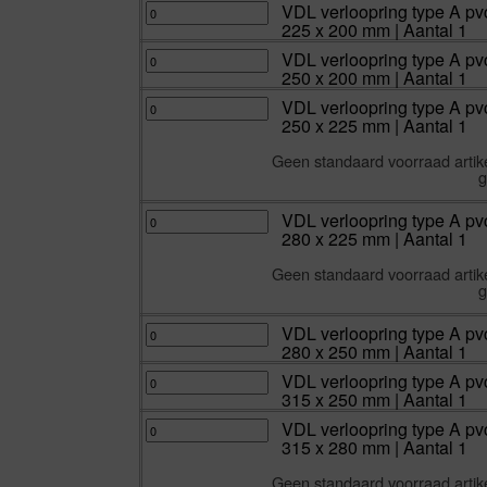
|
160
inwendig
pvc-
VDL
VDL verloopring type A pvc
Aantal
x
lijm
u
verloopring
225 x 200 mm | Aantal 1
1
125
16
uitwendig
type
aantal
mm
bar
x
A
|
160
inwendig
pvc-
VDL
VDL verloopring type A pvc
Aantal
x
lijm
u
verloopring
250 x 200 mm | Aantal 1
1
140
10
uitwendig
type
aantal
mm
bar
x
A
|
200
inwendig
pvc-
VDL
VDL verloopring type A pvc
Aantal
x
lijm
u
verloopring
250 x 225 mm | Aantal 1
1
160
10
uitwendig
type
aantal
mm
bar
x
A
|
225
inwendig
pvc-
Geen standaard voorraad artike
Aantal
x
lijm
u
1
200
10
uitwendig
g
aantal
mm
bar
x
|
250
inwendig
Aantal
x
lijm
VDL
VDL verloopring type A pvc
1
200
10
verloopring
aantal
mm
bar
280 x 225 mm | Aantal 1
type
|
250
A
Aantal
x
pvc-
1
225
Geen standaard voorraad artike
u
aantal
mm
uitwendig
g
|
x
Aantal
inwendig
1
lijm
VDL
aantal
VDL verloopring type A pvc
10
verloopring
bar
280 x 250 mm | Aantal 1
type
280
A
x
pvc-
VDL
VDL verloopring type A pvc
225
u
verloopring
mm
315 x 250 mm | Aantal 1
uitwendig
type
|
x
A
Aantal
inwendig
pvc-
VDL
VDL verloopring type A pvc
1
lijm
u
verloopring
aantal
315 x 280 mm | Aantal 1
10
uitwendig
type
bar
x
A
280
inwendig
pvc-
Geen standaard voorraad artike
x
lijm
u