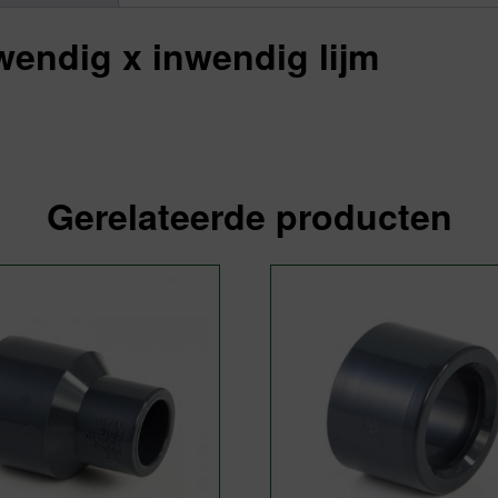
1
aantal
wendig x inwendig lijm
Gerelateerde producten