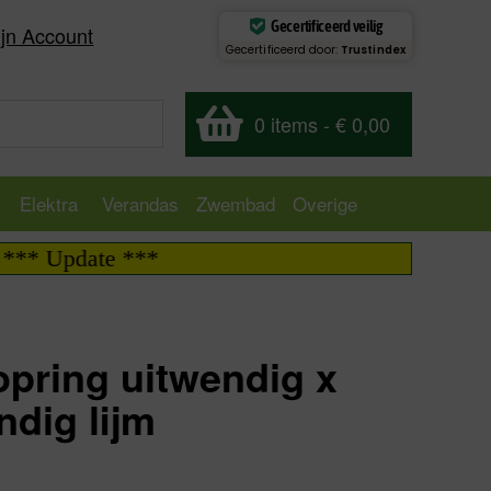
Gecertificeerd veilig
jn Account
Gecertificeerd door:
Trustindex
0 items
-
€ 0,00
Elektra
Verandas
Zwembad
Overige
te ***
opring uitwendig x
ndig lijm
excl.
€
0,50
incl.
€
0,61