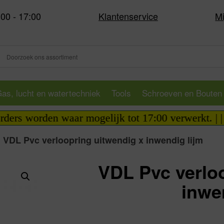
:00 - 17:00
Klantenservice
Mi
as, lucht en watertechniek
Tools
Schroeven en Bouten
den waar mogelijk tot 17:00 verwerkt. | | *** Upda
>
VDL Pvc verloopring uitwendig x inwendig lijm
VDL Pvc verlo
inwe
Va: