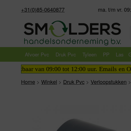
+31(0)85-0640877
ma. t/m vr. 09
Afvoer Pvc
Druk Pvc
Tyleen
PP
Las
G
aar van 09:00 tot 12:00 uur. Emails en Orders wor
Home
>
Winkel
>
Druk Pvc
>
Verloopstukken