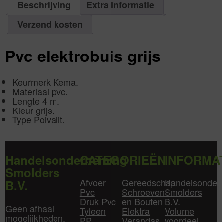
4
Beschrijving
Extra Informatie
1
m
aantal
51
mm
Verzend kosten
|
Aantal
1
aantal
Pvc elektrobuis grijs
Keurmerk Kema.
Materiaal pvc.
Lengte 4 m.
Kleur grijs.
Type Polvalit.
Handelsonderneming
CATEGORIEËN
INFORMA
Smolders
Afvoer
Gereedschap
Handelsonder
B.V.
Pvc
Schroeven
Smolders
Druk Pvc
en Bouten
B.V.
Geen afhaal
Tyleen
Elektra
Volume
mogelijkheden.
PP
Verandas
voordeel