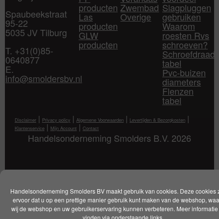
producten
Zwembad
Slagpluggen
Spaubeekstraat
Las
Overige
gebruiken
95-22
producten
Waarom
5035 JV Tilburg
GLW
roesten Rvs
producten
schroeven?
T. +31(0)85-
Schroefdraad
0640877
tabel
E.
Pvc-buizen
info@smoldersbv.nl
diameters
Flenzen
tabel
|
|
|
|
Disclaimer
Privacy policy
Algemene Voorwaarden
Levertijden & Bezorgkosten
|
|
Klantenservice
Mijn Account
Contact
Handelsonderneming Smolders B.V. 2026
Handelsonderneming Smolders BV maakt gebruik van cookies. Deze cookies 
ervoor dat u op een prettige manier gebruik kunt maken van de webshop, wa
wij de webshop en uw gebruikerservaring kunnen verbeteren. Meer informatie 
vinden via onderstaande links.