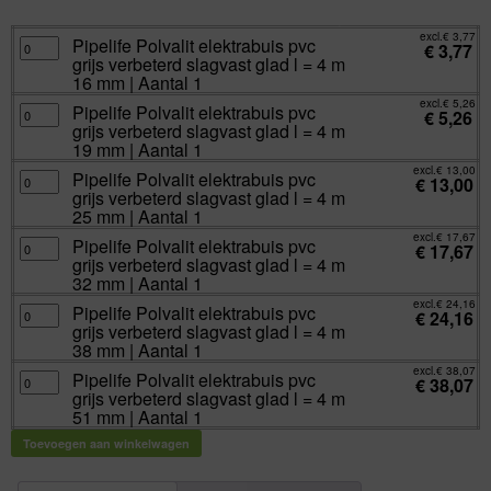
excl.
€
3,77
incl.
€
4,56
excl.
€
3,77
Pipelife
Pipelife Polvalit elektrabuis pvc
€
3,77
Polvalit
grijs verbeterd slagvast glad l = 4 m
elektrabuis
pvc
16 mm | Aantal 1
grijs
verbeterd
excl.
€
5,26
Pipelife
Pipelife Polvalit elektrabuis pvc
slagvast
€
5,26
Polvalit
glad
grijs verbeterd slagvast glad l = 4 m
elektrabuis
l
pvc
19 mm | Aantal 1
=
grijs
4
verbeterd
excl.
€
13,00
m
Pipelife
Pipelife Polvalit elektrabuis pvc
slagvast
€
13,00
16
Polvalit
glad
grijs verbeterd slagvast glad l = 4 m
mm
elektrabuis
l
|
pvc
25 mm | Aantal 1
=
Aantal
grijs
4
1
verbeterd
excl.
€
17,67
m
Pipelife
Pipelife Polvalit elektrabuis pvc
aantal
slagvast
€
17,67
19
Polvalit
glad
grijs verbeterd slagvast glad l = 4 m
mm
elektrabuis
l
|
pvc
32 mm | Aantal 1
=
Aantal
grijs
4
1
verbeterd
excl.
€
24,16
m
Pipelife
Pipelife Polvalit elektrabuis pvc
aantal
slagvast
€
24,16
25
Polvalit
glad
grijs verbeterd slagvast glad l = 4 m
mm
elektrabuis
l
|
pvc
38 mm | Aantal 1
=
Aantal
grijs
4
1
verbeterd
excl.
€
38,07
m
Pipelife
Pipelife Polvalit elektrabuis pvc
aantal
slagvast
€
38,07
32
Polvalit
glad
grijs verbeterd slagvast glad l = 4 m
mm
elektrabuis
l
|
pvc
51 mm | Aantal 1
=
Aantal
grijs
4
1
verbeterd
m
Toevoegen aan winkelwagen
aantal
slagvast
38
glad
mm
l
|
=
Aantal