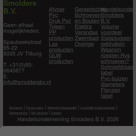
Smolders
Afvoer
Gereedschap
Handelsonder
B.V.
Pvc
Schroeven
Smolders
Druk Pvc
en Bouten
B.V.
Geen afhaal
Tyleen
Elektra
Volume
mogelijkheden.
PP
Verandas
voordeel
producten
Zwembad
Slagpluggen
Spaubeekstraat
Las
Overige
gebruiken
95-22
producten
Waarom
5035 JV Tilburg
GLW
roesten Rvs
producten
schroeven?
T. +31(0)85-
Schroefdraad
0640877
tabel
E.
Pvc-buizen
info@smoldersbv.nl
diameters
Flenzen
tabel
|
|
|
|
Disclaimer
Privacy policy
Algemene Voorwaarden
Levertijden & Bezorgkosten
|
|
Klantenservice
Mijn Account
Contact
Handelsonderneming Smolders B.V. 2026