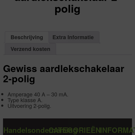
polig
excl.
Va:
€
0,00
incl.
€
0,00
Beschrijving
Extra Informatie
Verzend kosten
Gewiss aardlekschakelaar
2-polig
Amperage 40 A – 30 mA.
Type klasse A.
Uitvoering 2-polig.
Handelsonderneming
CATEGORIEËN
INFORMA