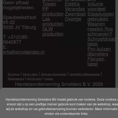
Geen afhaal
Tyleen
Elektra
Volume
mogelijkheden.
PP
Verandas
voordeel
producten
Zwembad
Slagpluggen
Spaubeekstraat
Las
Overige
gebruiken
95-22
producten
Waarom
5035 JV Tilburg
GLW
roesten Rvs
producten
schroeven?
T. +31(0)85-
Schroefdraad
0640877
tabel
E.
Pvc-buizen
info@smoldersbv.nl
diameters
Flenzen
tabel
|
|
|
|
Disclaimer
Privacy policy
Algemene Voorwaarden
Levertijden & Bezorgkosten
|
|
Klantenservice
Mijn Account
Contact
Handelsonderneming Smolders B.V. 2026
Handelsonderneming Smolders BV maakt gebruik van cookies. Deze cookies 
ervoor dat u op een prettige manier gebruik kunt maken van de webshop, wa
wij de webshop en uw gebruikerservaring kunnen verbeteren. Meer informatie 
vinden via onderstaande links.