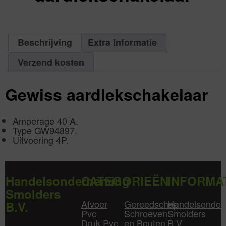
excl.
Va:
€
0,00
incl.
€
0,00
Beschrijving
Extra Informatie
Verzend kosten
Gewiss aardlekschakelaar
Amperage 40 A.
Type GW94897.
Uitvoering 4P.
Handelsonderneming
CATEGORIEËN
INFORMA
Smolders
Afvoer
Gereedschap
Handelsonder
B.V.
Pvc
Schroeven
Smolders
Druk Pvc
en Bouten
B.V.