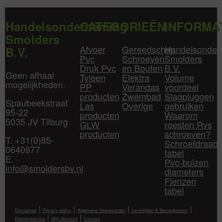
Handelsonderneming
CATEGORIEËN
INFORMA
Smolders
Afvoer
Gereedschap
Handelsonder
B.V.
Pvc
Schroeven
Smolders
Druk Pvc
en Bouten
B.V.
Geen afhaal
Tyleen
Elektra
Volume
mogelijkheden.
PP
Verandas
voordeel
producten
Zwembad
Slagpluggen
Spaubeekstraat
Las
Overige
gebruiken
95-22
producten
Waarom
5035 JV Tilburg
GLW
roesten Rvs
producten
schroeven?
T. +31(0)85-
Schroefdraad
0640877
tabel
E.
Pvc-buizen
info@smoldersbv.nl
diameters
Flenzen
tabel
|
|
|
|
Disclaimer
Privacy policy
Algemene Voorwaarden
Levertijden & Bezorgkosten
|
|
Klantenservice
Mijn Account
Contact