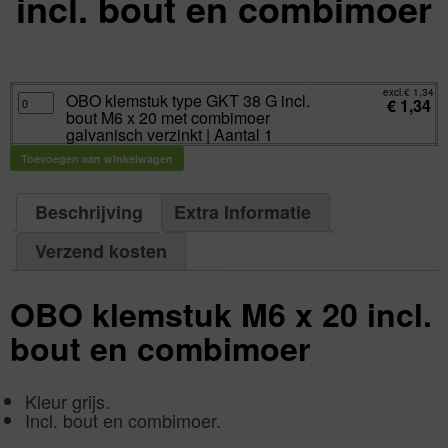
incl. bout en combimoer
excl.
Va:
€
1,34
incl.
€
1,62
excl.
€
1,34
OBO
OBO klemstuk type GKT 38 G incl.
€
1,34
klemstuk
bout M6 x 20 met combimoer
type
GKT
galvanisch verzinkt | Aantal 1
38
G
Toevoegen aan winkelwagen
incl.
bout
M6
x
20
Beschrijving
Extra Informatie
met
combimoer
galvanisch
Verzend kosten
verzinkt
|
Aantal
1
aantal
OBO klemstuk M6 x 20 incl.
bout en combimoer
Kleur grijs.
Incl. bout en combimoer.